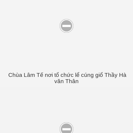
Minh
Lời
Chùa Lâm Tế nơi tổ chức lể cúng giổ Thầy Hà
văn Thân
ơng
ếm