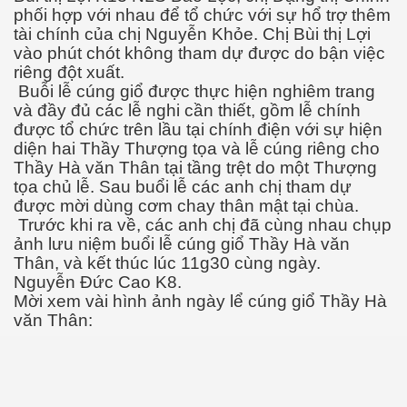
phối hợp với nhau để tổ chức với sự hổ trợ thêm
tài chính của chị Nguyễn Khỏe. Chị Bùi thị Lợi
vào phút chót không tham dự được do bận việc
riêng đột xuất.
Buỗi lễ cúng giổ được thực hiện nghiêm trang
và đầy đủ các lễ nghi cần thiết, gồm lễ chính
được tổ chức trên lầu tại chính điện với sự hiện
diện hai Thầy Thượng tọa và lễ cúng riêng cho
Thầy Hà văn Thân tại tầng trệt do một Thượng
tọa chủ lễ. Sau buổi lễ các anh chị tham dự
hoa Ct 71-74
được mời dùng cơm chay thân mật tại chùa.
Trước khi ra về, các anh chị đã cùng nhau chụp
ảnh lưu niệm buổi lễ cúng giổ Thầy Hà văn
Thân, và kết thúc lúc 11g30 cùng ngày.
Nguyễn Đức Cao K8.
Mời xem vài hình ảnh ngày lể cúng giổ Thầy Hà
văn Thân: