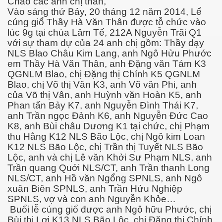
Chào các anh chị thân,
Vào sáng thứ Bảy, 20 tháng 12 năm 2014, Lể
cúng giổ Thầy Hà Văn Thân được tỗ chức vào
lúc 9g tại chùa Lâm Tế, 212A Nguyễn Trãi Q1
với sự tham dự của 24 anh chị gồm: Thầy dạy
NLS Blao Châu Kim Lang, anh Ngô Hửu Phước
em Thầy Hà Văn Thân, anh Đặng văn Tám K3
QGNLM Blao, chị Đặng thị Chính K5 QGNLM
Blao, chị Võ thị Vân K3, anh Võ văn Phi, anh
của Võ thị Vân, anh Huỳnh văn Hoàn K5, anh
Phan tấn Bảy K7, anh Nguyễn Đình Thái K7,
anh Trần ngọc Đảnh K6, anh Nguyễn Đức Cao
K8, anh Bùi châu Dương K1 tại chức, chị Phạm
thu Hằng K12 NLS Bão Lộc, chị Ngô kim Loan
K12 NLS Bão Lộc, chị Trần thị Tuyết NLS Bão
Lộc, anh và chị Lê văn Khởi Sư Phạm NLS, anh
Trần quang Quới NLS/CT, anh Trần thanh Long
NLS/CT, anh Hồ văn Ngổng SPNLS, anh Ngô
xuân Biên SPNLS, anh Trần Hửu Nghiệp
SPNLS, vợ và con anh Nguyễn Khỏe…
Buổi lễ cúng giổ được anh Ngô hữu Phước, chị
Bùi thị Lợi K13 NLS Bão Lộc, chị Đặng thị Chính