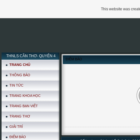
This website was create
THNLS CẦN THƠ- QUYỂN 4
ĐIỂM BÁO
TRANG CHỦ
THÔNG BÁO
TIN TỨC
TRANG KHOA HỌC
TRANG BẠN VIẾT
TRANG THƠ
GIẢI TRÍ
ĐIỂM BÁO