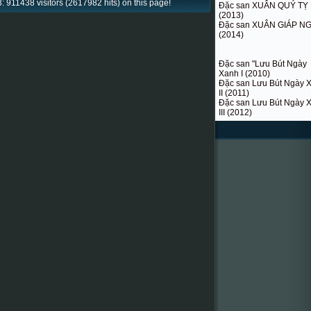
: 911438 visitors (2617982 hits) on this page!
Đặc san XUÂN QUÝ TỴ
(2013)
Đặc san XUÂN GIÁP N
(2014)
Đặc san "Lưu Bút Ngày
Xanh I (2010)
Đặc san Lưu Bút Ngày 
II (2011)
Đặc san Lưu Bút Ngày 
III (2012)