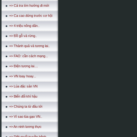
=> Cá tra tìm hướng đi mới
=> Ca cao đứng trước cơ hội
=> 4 triệu nông dân..
=> Đồ gỗ và rừng..
=> Thành quả và tương lai..
=> FAO: cần cách mạng...
=> Điện tương lai....
=> VN loay hoay...
=> Lúa đặc sản VN
=> Biến đổi khí hậu
=> Chúng ta từ đâu tới
=> Vì sao lúa gạo VN..
=> An ninh lương thực
=> Diệt muổi truyền bệnh