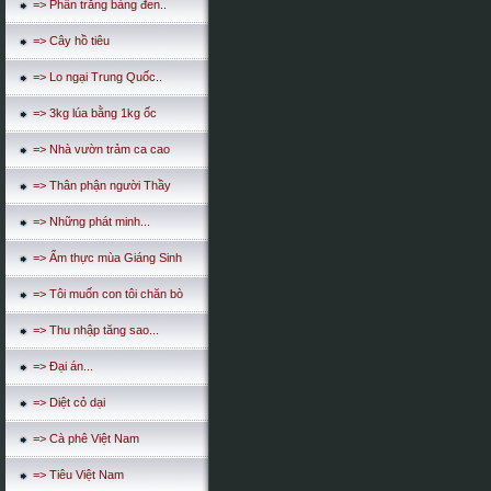
=> Phấn trắng bảng đen..
=> Cây hồ tiêu
=> Lo ngại Trung Quốc..
=> 3kg lúa bằng 1kg ốc
=> Nhà vườn trảm ca cao
=> Thân phận người Thầy
=> Những phát minh...
=> Ẩm thực mùa Giáng Sinh
=> Tôi muốn con tôi chăn bò
=> Thu nhập tăng sao...
=> Đại án...
=> Diệt cỏ dại
=> Cà phê Việt Nam
=> Tiêu Việt Nam