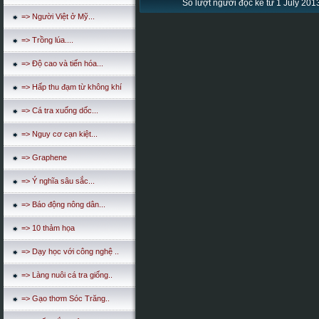
Số lượt người đọc kể từ 1 July 2013
=> Người Việt ở Mỹ...
=> Trồng lúa....
=> Độ cao và tiến hóa...
=> Hấp thu đạm từ không khí
=> Cá tra xuống dốc...
=> Nguy cơ cạn kiệt...
=> Graphene
=> Ý nghĩa sâu sắc...
=> Báo động nông dân...
=> 10 thảm họa
=> Dạy học với công nghệ ..
=> Làng nuôi cá tra giống..
=> Gạo thơm Sóc Trăng..