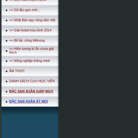
=> Dữ liệu gen mới...
=> Nhật Bản dạy nông dân Việt
=> Giải Nobel hòa bình 2014
=> Bế tắc sông Mêkong
=> HIện tượng bí ẩn chưa giải
thích
=> Nông nghiệp thông minh
ẨM THỰC
DANH SÁCH CỰU HỌC VIÊN
ĐẶC SAN XUÂN GIÁP NGỌ
ĐẶC SAN XUÂN ẤT MÙI