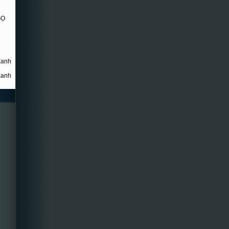
GỌ
Xanh
Xanh