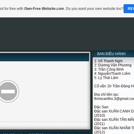
d for free with
Own-Free-Website.com
. Do you want your own website too?
RE
BAN ĐIỀU HÀNH
1: Võ Thanh Nghi
2: Dương Văn Phương
3: Trần Công Bình
4: NguyễnThanh Liêm
5: Lý Thái Lâm
Cố vấn: Dr Trần-Đăng 
Địa chỉ liên lạc:
thnlscantho.3@gmail.c
Đặc San:
Đặc san XUÂN CANH 
(2010)
Đặc san XUÂN TÂN MÃ
(2011)
Đặc san XUÂN NHÂM T
(2012)