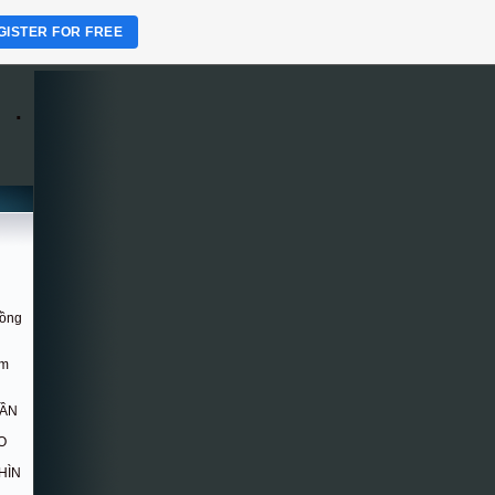
GISTER FOR FREE
.
Hồng
om
DẦN
O
HÌN