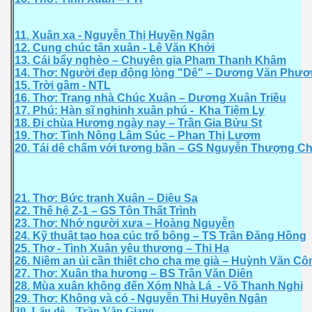
11. Xuân xa - Nguyễn Thị Huyền Ngân
12. Cung chúc tân xuân - Lê Văn Khởi
13. Cái bẩy nghèo – Chuyên gia Phạm Thanh Khâm
14. Thơ: Người đẹp động lòng "Dê" – Dương Văn Phươ
15. Trời gầm - NTL
16. Thơ: Trang nhà Chúc Xuân – Dương Xuân Triều
17. Phú: Hàn sĩ nghinh xuân phú - Kha Tiệm Ly
18. Đi chùa Hương ngày nay – Trần Gia Bửu St
19. Thơ: Tình Nông Lâm Súc – Phan Thị Lượm
20. Tái dê chấm với tương bần – GS Nguyễn Thượng C
21. Thơ: Bức tranh Xuân – Diệu Sa
22. Thế hệ Z-1 – GS Tôn Thất Trình
23. Thơ: Nhớ người xưa – Hoàng Nguyễn
24. Kỹ thuật tạo hoa cúc trổ bông – TS Trần Đăng Hồng
25. Thơ - Tình Xuân yêu thương – Thi Hạ
26. Niềm an ủi cần thiết cho cha mẹ già – Huỳnh Văn Cô
27. Thơ: Xuân tha hương – BS Trần Văn Diên
28. Mùa xuân không đến Xóm Nhà Lá - Võ Thanh Nghi
29. Thơ: Không và có - Nguyễn Thị Huyền Ngân
30. Lẩu dê – Trần Văn Giang