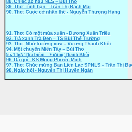
88. Chiếc áo nâu NLS – Bùi Tho
89. Thơ: Tình bạn – Trần Thị Bạch Mai
90. Thơ: Cuộc cờ nhân thế - Nguyễn Thượng Hạng
91. Thơ: Có một mùa xuân - Dương Xuân Triều
ng Lan
92. Trà xanh Trà Đen – TS Bùi Thế Trường
93. Thơ: Nhớ trường xưa – Vương Thanh Khôi
94. Một chuyến Miền Tây – Bùi Tho
95. Thơ: Thu buồn – Vương Thanh Khôi
96. Dã quì - KS Mong Phước Minh
97. Thơ: Chúc mừng Ban Liên Lạc SPNLS – Trần Thị Bạ
98. Ngày hội - Nguyễn Thị Huyền Ngân