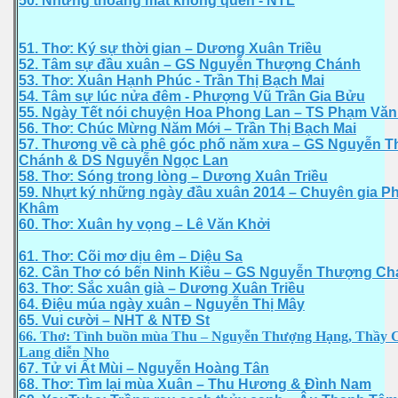
50. Những thoáng mắt không quên - NTL
ẹ già
51. Thơ: Ký sự thời gian – Dương Xuân Triều
52. Tâm sự đầu xuân – GS Nguyễn Thượng Chánh
53. Thơ: Xuân Hạnh Phúc - Trần Thị Bạch Mai
54. Tâm sự lúc nửa đêm - Phượng Vũ Trần Gia Bửu
55. Ngày Tết nói chuyện Hoa Phong Lan – TS Phạm Vă
56. Thơ: Chúc Mừng Năm Mới – Trần Thị Bạch Mai
57. Thương về cà phê góc phố năm xưa – GS Nguyễn 
Chánh & DS Nguyễn Ngọc Lan
58. Thơ: Sóng trong lòng – Dương Xuân Triều
59. Nhựt ký những ngày đầu xuân 2014 – Chuyên gia 
ăm xưa
Khâm
60. Thơ: Xuân hy vọng – Lê Văn Khởi
61. Thơ: Cõi mơ dịu êm – Diệu Sa
62. Cần Thơ có bến Ninh Kiều – GS Nguyễn Thượng C
63. Thơ: Sắc xuân già – Dương Xuân Triều
64. Điệu múa ngày xuân – Nguyễn Thị Mây
65. Vui cười – NHT & NTĐ St
66. Thơ: Tình buồn mùa Thu – Nguyễn Thượng Hạng, Thầy 
Lang diễn Nho
67. Tử vi Ất Mùi – Nguyễn Hoàng Tân
68. Thơ: Tìm lại mùa Xuân – Thu Hương & Đình Nam