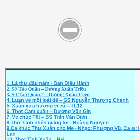
2015
1. Lá thư đầu năm - Ban Điều Hành
2. Sớ Táo Quân – Dương Xuân Triều
3. Sớ Táo Quân 2 – Dương Xuân Triều
4. Luận về một loài dê – GS Nguyễn Thượng Chánh
5. Xuân xưa hương vị cũ – TL12
6. Thơ: Cảm xuân – Dương Văn Gin
7. Vè chúc Tết – BS Trần Văn Diên
8.Thơ: Con nhện giăng tơ – Hoàng Nguyễn
9.Ca khúc Thư Xuân cho Mẹ - Nhạc: Phượng Vũ, Ca sỉ:
Lan
10. Thơ: Tình Xuân – PH