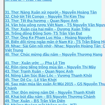
31. Thơ: Nàng Xuân xứ người – Nguyễn Hoàng Tân
32. Chờ tới Tết Congo – Nguyễn Thị Kim Thu
33. Thơ: Tết tha hương – Quan Ngọc Anh
34. Văn hóa uống rượu Việt Nam – TS Nguyễn Văn Ngư
35. Thơ: Xuân của hai miền – Dương Xuân Triều
36. Trống đồng Đông Sơn- TS Trần Văn Đạt
37. Thơ: Ông Kẹ Phạm Lục Hòa – Hoàng Nguyễn
38. Biến đổi rừng ngập mặn ở Nam Kỳ - TS Trần Đăng 
39. Nhạc: Sài Gòn nỗi nhớ - Nhạc: Nguyễn Hoàng Tân; C
Việt Trung
40. Thơ: Chúc mừng đầu năm – Nguyễn Thượng Hạng
m Kỳ
41. Thơ : Xuân ước ...- Pha Lê Tím
42. Rôn ràng tiếng trống múa lân – Nguyễn Thị Mây
43. Thơ: Tranh Xuân – Quan Ngọc Anh
44. Nông Lâm Súc Bảo Lộc – Vương Thanh Khôi
45. Thơ: Dê Cụ - Lê Văn Khởi
46. Sau màn múa lân xuân Ất Mùi 2015 – GS Nguyễn T
Chánh
47. Thơ: Đón mừng năm Dê – Nguyễn Thanh Khiết
48. Khai bút đầu năm – BS Nguyễn Thượng Chánh
49. Thơ: Xuân – BS Trần Văn Diên