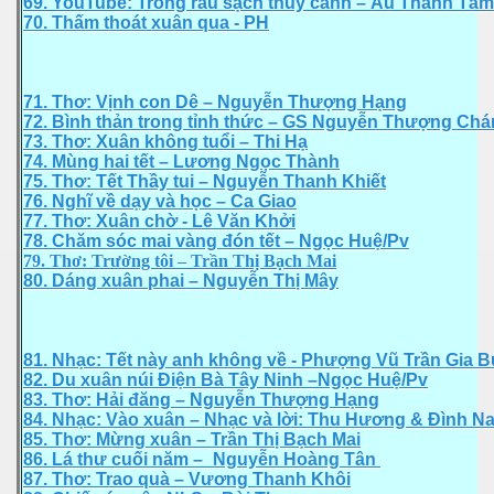
69. YouTube: Trồng rau sạch thủy canh – Âu Thanh Tâm
70. Thấm thoát xuân qua - PH
71. Thơ: Vịnh con Dê – Nguyễn Thượng Hạng
 2014
72. Bình thản trong tỉnh thức – GS Nguyễn Thượng Ch
73. Thơ: Xuân không tuổi – Thi Hạ
74. Mùng hai tết – Lương Ngọc Thành
75. Thơ: Tết Thầy tui – Nguyễn Thanh Khiết
76. Nghĩ về dạy và học – Ca Giao
n
77. Thơ: Xuân chờ - Lê Văn Khởi
78. Chăm sóc mai vàng đón tết – Ngọc Huệ/Pv
79. Thơ: Trường tôi – Trần Thị Bạch Mai
80. Dáng xuân phai – Nguyễn Thị Mây
81. Nhạc: Tết này anh không về - Phượng Vũ Trần Gia 
82. Du xuân núi Điện Bà Tây Ninh –Ngọc Huệ/Pv
83. Thơ: Hải đăng – Nguyễn Thượng Hạng
84. Nhạc: Vào xuân – Nhạc và lời: Thu Hương & Đình N
85. Thơ: Mừng xuân – Trần Thị Bạch Mai
86. Lá thư cuối năm –_Nguyễn Hoàng Tân
87. Thơ: Trao quà – Vương Thanh Khôi