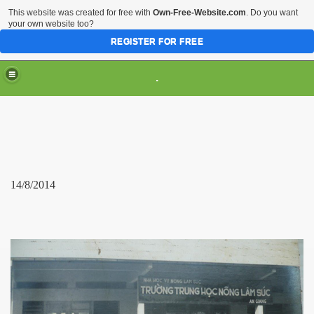
This website was created for free with
Own-Free-Website.com
. Do you want
your own website too?
REGISTER FOR FREE
.
14/8/2014
ần V
oại