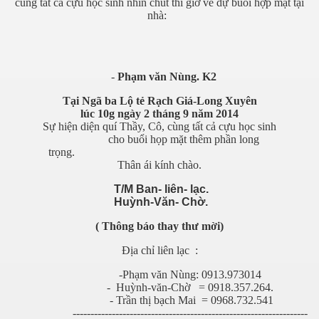
cùng tất cả cựu học sinh nhín chút thì giờ về dự buổi hợp mặt tại
nhà:
-
Phạm văn Nùng. K2
Tại Ngã ba Lộ tẻ Rạch Giá-Long Xuyên
lúc 10g ngày 2 tháng 9 năm 2014
Sự hiện diện quí Thầy, Cô, cùng tất cả cựu học sinh
n Tre
cho buổi họp mặt thêm phần long
trọng.
lần 8
Thân ái kính chào.
T/M Ban- liên- lạc.
Huỳnh-Văn- Chờ.
( Thông báo thay thư mời)
Địa chỉ liên lạc :
-Phạm văn Nùng: 0913.973014
g
- Huỳnh-văn-Chờ = 0918.357.264.
- Trần thị bạch Mai = 0968.732.541
------------------------------------------------------------------