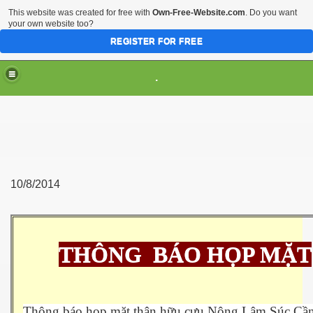
This website was created for free with
Own-Free-Website.com
. Do you want
your own website too?
REGISTER FOR FREE
.
10/8/2014
THÔNG
BÁO HỌP MẶT
ần V
Thông báo họp mặt thân hữu cựu Nông Lâm Súc Cần
oại