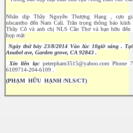
ại
Nhân dịp Thầy Nguyễn Thượng Hạng , cựu gi
nlscantho đến Nam Cali. Trân trọng thông báo kính
ngoại
Thầy Cô và anh chị NLS Cần Thơ và bạn hữu đến 
họp mặt
Ngày thứ bảy 23/8/2014 Vào lúc 10giờ sáng . Tại
Anabel ave, Garden grove, CA 92843 .
Xin liên lạc
peterpham3515@yahoo.com Phone
7
6109
714-204-6109
.
(PHẠM
HỮU
HẠNH /NLS/CT)