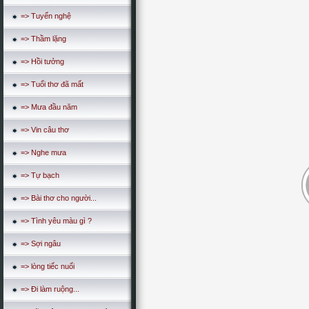
=> Tuyển nghệ
=> Thầm lặng
=> Hồi tưởng
=> Tuổi thơ đã mất
=> Mưa đầu năm
=> Vin câu thơ
=> Nghe mưa
=> Tự bạch
=> Bài thơ cho người...
=> Tình yêu màu gì ?
=> Sợi ngâu
=> lòng tiếc nuối
=> Đi làm ruộng...