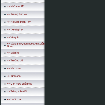
=> Nhớ mẹ 322
=> Trả nợ tình xa
=> Nét đẹp miền Tây
=> "Xe đạp" ơi !
=> Về quê
=> Vàng thu Quan ngọc Anh(diễn
Nho)
=> Mãi tìm
=> Trường cũ
=> Như xưa
=> Tình cha
=> Giọt mưa cuối mùa
=> Trăng trên đồi
=> Hoài xưa