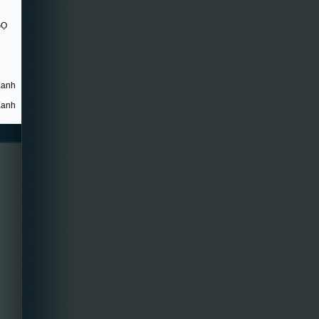
GỌ
Xanh
Xanh