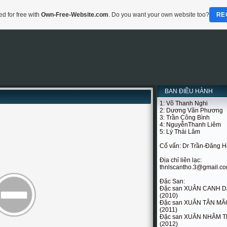
d for free with
Own-Free-Website.com
. Do you want your own website too?
RE
BAN ĐIỀU HÀNH
1: Võ Thanh Nghi
2: Dương Văn Phương
3: Trần Công Bình
4: NguyễnThanh Liêm
5: Lý Thái Lâm
Cố vấn: Dr Trần-Đăng 
Địa chỉ liên lạc:
thnlscantho.3@gmail.c
Đặc San:
Đặc san XUÂN CANH 
(2010)
Đặc san XUÂN TÂN MÃ
(2011)
Đặc san XUÂN NHÂM T
(2012)