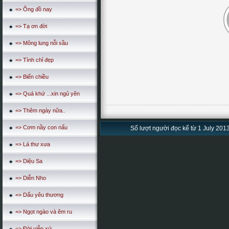
=> Ông đồ nay
=> Tạ ơn đời
=> Mông lung nỗi sầu
=> Tình chỉ đẹp
=> Biển chiều
=> Quá khứ ...xin ngủ yên
=> Thêm ngày nữa..
=> Cơm nầy con nấu
Số lượt người đọc kể từ 1 July 2013
=> Lá thư xưa
=> Diệu Sa
=> Diễn Nho
=> Dấu yêu thương
=> Ngọt ngào và êm ru
=> Đời viễn xứ