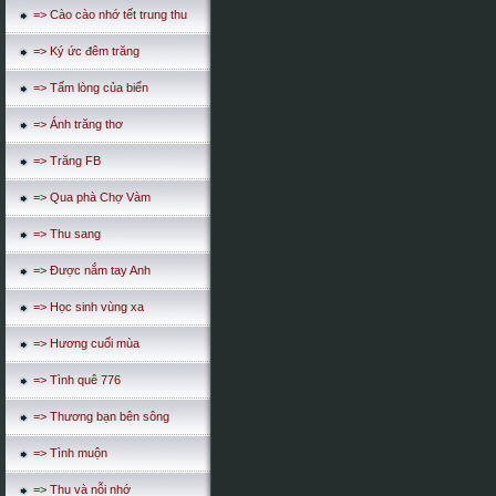
=> Cào cào nhớ tết trung thu
=> Ký ức đêm trăng
=> Tấm lòng của biển
=> Ánh trăng thơ
=> Trăng FB
=> Qua phà Chợ Vàm
=> Thu sang
=> Được nắm tay Anh
=> Học sinh vùng xa
=> Hương cuối mùa
=> Tình quê 776
=> Thương bạn bên sông
=> Tình muộn
=> Thu và nỗi nhớ