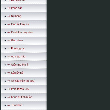
=> Phận cát
=> Nụ hồng
=> Gặp lại thầy cũ
=> Cánh thư duy nhất
=> Gặp nhau
=> Phượng xa
=> Áo màu nâu
=> Giấc mơ êm ả
=> Sầu lữ thứ
=> Áo nâu viễn xứ 509
=> Phía trước 695
=> Khúc ru tình buồn
=> Thu khúc