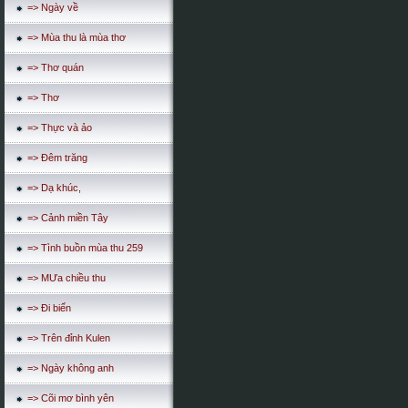
=> Ngày về
=> Mùa thu là mùa thơ
=> Thơ quán
=> Thơ
=> Thực và ảo
=> Đêm trăng
=> Dạ khúc,
=> Cảnh miền Tây
=> Tình buồn mùa thu 259
=> MƯa chiều thu
=> Đi biển
=> Trên đỉnh Kulen
=> Ngày không anh
=> Cõi mơ bình yên