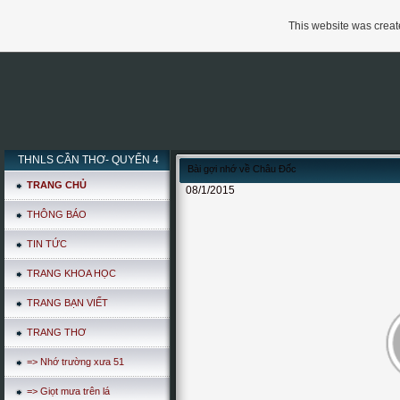
This website was create
THNLS CẦN THƠ- QUYỂN 4
Bài gợi nhớ về Châu Đốc
TRANG CHỦ
08/1/2015
THÔNG BÁO
TIN TỨC
TRANG KHOA HỌC
TRANG BẠN VIẾT
TRANG THƠ
=> Nhớ trường xưa 51
=> Giọt mưa trên lá