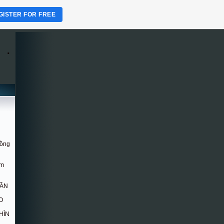
GISTER FOR FREE
.
Hồng
om
DẦN
O
HÌN