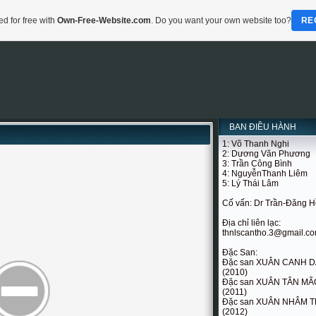
d for free with
Own-Free-Website.com
. Do you want your own website too?
RE
BAN ĐIỀU HÀNH
1: Võ Thanh Nghi
2: Dương Văn Phương
3: Trần Công Bình
4: NguyễnThanh Liêm
5: Lý Thái Lâm
Cố vấn: Dr Trần-Đăng 
Địa chỉ liên lạc:
thnlscantho.3@gmail.c
Đặc San:
Đặc san XUÂN CANH 
(2010)
Đặc san XUÂN TÂN MÃ
(2011)
Đặc san XUÂN NHÂM T
(2012)