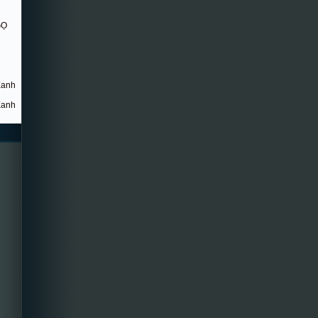
GỌ
Xanh
Xanh