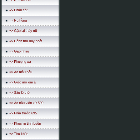
=> Phận cát
=> Nụ hồng
=> Gặp lại thầy cũ
=> Cánh thư duy nhất
=> Gặp nhau
=> Phượng xa
=> Áo màu nâu
=> Giấc mơ êm ả
=> Sầu lữ thứ
=> Áo nâu viễn xứ 509
=> Phía trước 695
=> Khúc ru tình buồn
=> Thu khúc