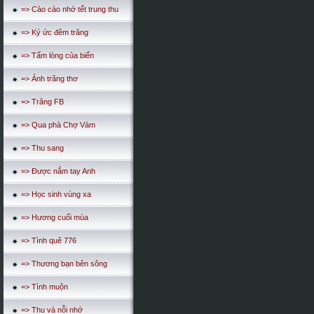
=> Cào cào nhớ tết trung thu
=> Ký ức đêm trăng
=> Tấm lòng của biển
=> Ánh trăng thơ
=> Trăng FB
=> Qua phà Chợ Vàm
=> Thu sang
=> Được nắm tay Anh
=> Học sinh vùng xa
=> Hương cuối mùa
=> Tình quê 776
=> Thương bạn bên sông
=> Tình muộn
=> Thu và nỗi nhớ