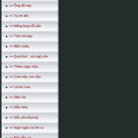
=> Ông đồ nay
=> Tạ ơn đời
=> Mông lung nỗi sầu
=> Tình chỉ đẹp
=> Biển chiều
=> Quá khứ ...xin ngủ yên
=> Thêm ngày nữa..
=> Cơm nầy con nấu
=> Lá thư xưa
=> Diệu Sa
=> Diễn Nho
=> Dấu yêu thương
=> Ngọt ngào và êm ru
=> Đời viễn xứ