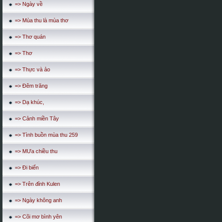
=> Ngày về
=> Mùa thu là mùa thơ
=> Thơ quán
=> Thơ
=> Thực và ảo
=> Đêm trăng
=> Dạ khúc,
=> Cảnh miền Tây
=> Tình buồn mùa thu 259
=> MƯa chiều thu
=> Đi biển
=> Trên đỉnh Kulen
=> Ngày không anh
=> Cõi mơ bình yên