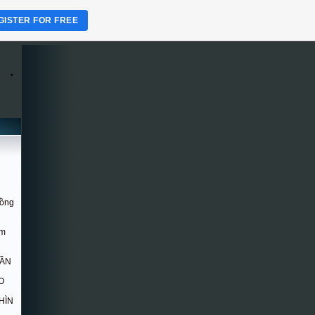
GISTER FOR FREE
.
Hồng
om
DẦN
O
HÌN