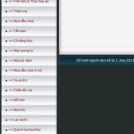
=> Tĩnh tâm & Thực hay ảo
=> Thăm mẹ
=> Mưa đầu mùa
=> Tiễn bạn
=> Cố bằng hữu
=> Mây tương tư
Số lượt người đọc kể từ 1 July 2013
=> Màu kỷ niệm
=> Mưa đầu mùa ở núi
=> Ta và Em
=> Chiều lên núi
=> Nỗi nhớ
=> Mưa thu
=> Lạc bước
=> Quỳnh tương khúc