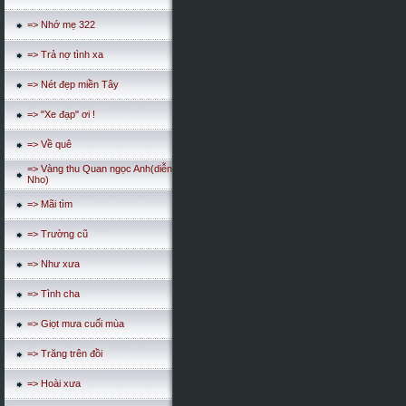
=> Nhớ mẹ 322
=> Trả nợ tình xa
=> Nét đẹp miền Tây
=> "Xe đạp" ơi !
=> Về quê
=> Vàng thu Quan ngọc Anh(diễn
Nho)
=> Mãi tìm
=> Trường cũ
=> Như xưa
=> Tình cha
=> Giọt mưa cuối mùa
=> Trăng trên đồi
=> Hoài xưa