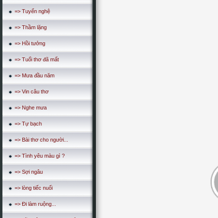
=> Tuyển nghệ
=> Thầm lặng
=> Hồi tưởng
=> Tuổi thơ đã mất
=> Mưa đầu năm
=> Vin câu thơ
=> Nghe mưa
=> Tự bạch
=> Bài thơ cho người...
=> Tình yêu màu gì ?
=> Sợi ngâu
=> lòng tiếc nuối
=> Đi làm ruộng...