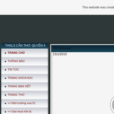
This website was create
THNLS CẦN THƠ- QUYỂN 4
Tô Thị rời non
TRANG CHỦ
15/1/2015
THÔNG BÁO
TIN TỨC
TRANG KHOA HỌC
TRANG BẠN VIẾT
TRANG THƠ
=> Nhớ trường xưa 51
=> Giọt mưa trên lá