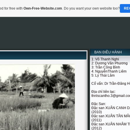
d for free with
Own-Free-Website.com
. Do you want your own website too?
RE
BAN ĐIỀU HÀNH
1: Võ Thanh Nghi
2: Dương Văn Phương
3: Trần Công Bình
4: NguyễnThanh Liêm
5: Lý Thái Lâm
Cố vấn: Dr Trần-Đăng 
Địa chỉ liên lạc:
thnlscantho.3@gmail.c
Đặc San:
Đặc san XUÂN CANH 
(2010)
Đặc san XUÂN TÂN MÃ
(2011)
Đặc san XUÂN NHÂM T
(2012)