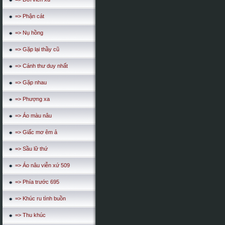
=> Phận cát
=> Nụ hồng
=> Gặp lại thầy cũ
=> Cánh thư duy nhất
=> Gặp nhau
=> Phượng xa
=> Áo màu nâu
=> Giấc mơ êm ả
=> Sầu lữ thứ
=> Áo nâu viễn xứ 509
=> Phía trước 695
=> Khúc ru tình buồn
=> Thu khúc