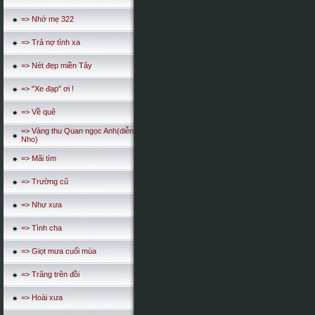
=> Nhớ mẹ 322
=> Trả nợ tình xa
=> Nét đẹp miền Tây
=> "Xe đạp" ơi !
=> Về quê
=> Vàng thu Quan ngọc Anh(diễn
Nho)
=> Mãi tìm
=> Trường cũ
=> Như xưa
=> Tình cha
=> Giọt mưa cuối mùa
=> Trăng trên đồi
=> Hoài xưa