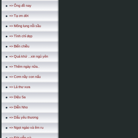
=> Ông đồ nay
=> Tạ ơn đời
=> Mông lung nỗi sầu
=> Tình chỉ đẹp
=> Biển chiều
=> Quá khứ ...xin ngủ yên
=> Thêm ngày nữa..
=> Cơm nầy con nấu
=> Lá thư xưa
=> Diệu Sa
=> Diễn Nho
=> Dấu yêu thương
=> Ngọt ngào và êm ru
=> Đời viễn xứ