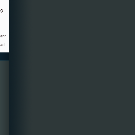
GỌ
Xanh
Xanh