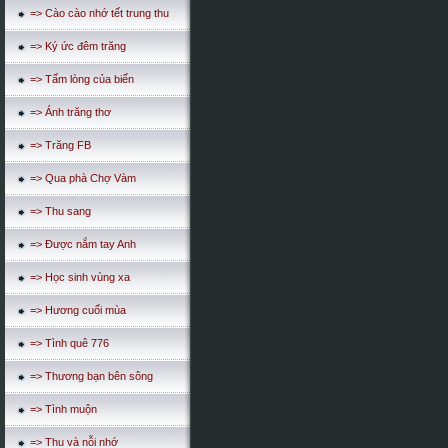
=> Cào cào nhớ tết trung thu
=> Ký ức đêm trăng
=> Tấm lòng của biển
=> Ánh trăng thơ
=> Trăng FB
=> Qua phà Chợ Vàm
=> Thu sang
=> Được nắm tay Anh
=> Học sinh vùng xa
=> Hương cuối mùa
=> Tình quê 776
=> Thương bạn bên sông
=> Tình muộn
=> Thu và nỗi nhớ