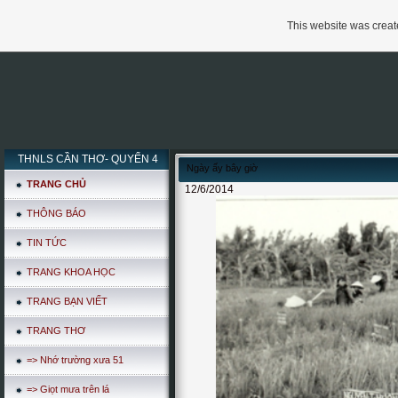
This website was create
THNLS CẦN THƠ- QUYỂN 4
Ngày ấy bây giờ
TRANG CHỦ
12/6/2014
THÔNG BÁO
TIN TỨC
TRANG KHOA HỌC
TRANG BẠN VIẾT
TRANG THƠ
=> Nhớ trường xưa 51
=> Giọt mưa trên lá