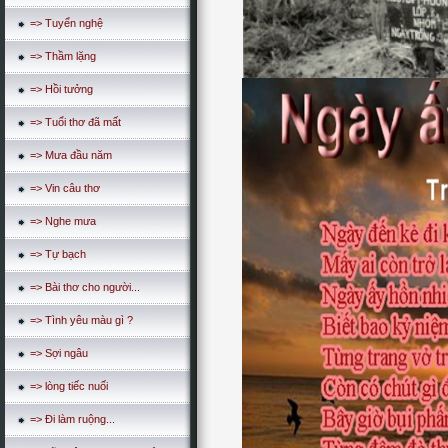
=> Tuyển nghệ
=> Thầm lặng
=> Hồi tưởng
=> Tuổi thơ đã mất
=> Mưa đầu năm
=> Vin câu thơ
=> Nghe mưa
=> Tự bạch
=> Bài thơ cho người...
=> Tình yêu màu gì ?
=> Sợi ngâu
=> lòng tiếc nuối
=> Đi làm ruộng...