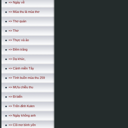
=> Ngày về
=> Mùa thu là mùa thơ
=> Thơ quán
=> Thơ
=> Thực và ảo
=> Đêm trăng
=> Dạ khúc,
=> Cảnh miền Tây
=> Tình buồn mùa thu 259
=> MƯa chiều thu
=> Đi biển
=> Trên đỉnh Kulen
=> Ngày không anh
=> Cõi mơ bình yên