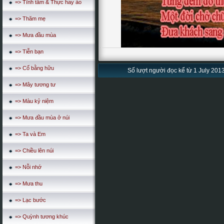
=> Tĩnh tâm & Thực hay ảo
=> Thăm mẹ
=> Mưa đầu mùa
=> Tiễn bạn
=> Cố bằng hữu
Số lượt người đọc kể từ 1 July 2013
=> Mây tương tư
=> Màu kỷ niệm
=> Mưa đầu mùa ở núi
=> Ta và Em
=> Chiều lên núi
=> Nỗi nhớ
=> Mưa thu
=> Lạc bước
=> Quỳnh tương khúc