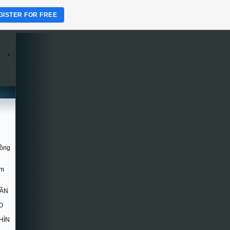
GISTER FOR FREE
.
Hồng
om
DẦN
O
HÌN