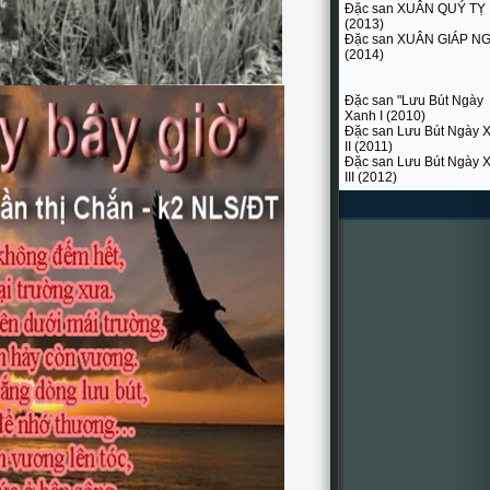
Đặc san XUÂN QUÝ TỴ
(2013)
Đặc san XUÂN GIÁP N
(2014)
Đặc san "Lưu Bút Ngày
Xanh I (2010)
Đặc san Lưu Bút Ngày 
II (2011)
Đặc san Lưu Bút Ngày 
III (2012)