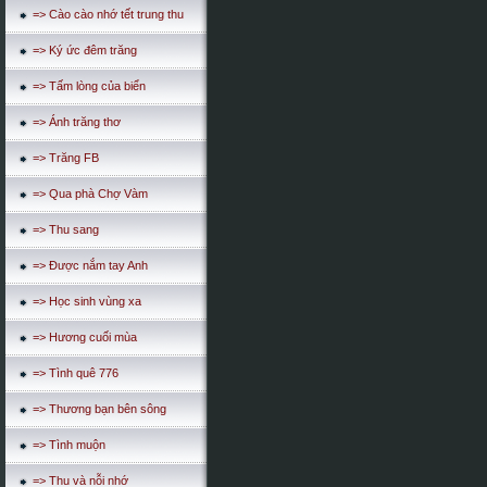
=> Cào cào nhớ tết trung thu
=> Ký ức đêm trăng
=> Tấm lòng của biển
=> Ánh trăng thơ
=> Trăng FB
=> Qua phà Chợ Vàm
=> Thu sang
=> Được nắm tay Anh
=> Học sinh vùng xa
=> Hương cuối mùa
=> Tình quê 776
=> Thương bạn bên sông
=> Tình muộn
=> Thu và nỗi nhớ