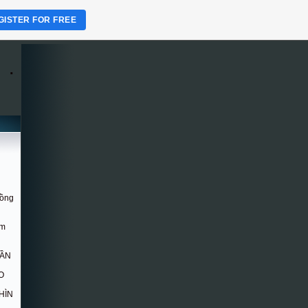
GISTER FOR FREE
.
Hồng
om
DẦN
O
HÌN