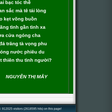
ai bạc tóc thề
n sắc mà tê tái lòng
o kẹt võng buồn
ãng tình gần tình xa
ựa cửa ngóng cha
á trăng tà vọng phu
sóng nước phiêu du
t thiên thu tình người?
NGUYỄN THỊ MÂY
: 912025 visitors (2618595 hits) on this page!