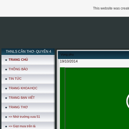
This website was create
THNLS CẦN THƠ- QUYỂN 4
Vọng phu
TRANG CHỦ
19/10/2014
THÔNG BÁO
TIN TỨC
TRANG KHOA HỌC
TRANG BẠN VIẾT
TRANG THƠ
=> Nhớ trường xưa 51
=> Giọt mưa trên lá