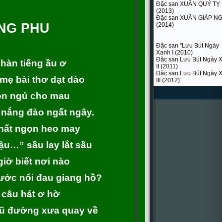
Đặc san XUÂN QUÝ TỴ
(2013)
Đặc san XUÂN GIÁP N
NG PHU
(2014)
Đặc san "Lưu Bút Ngày
Xanh I (2010)
Đặc san Lưu Bút Ngày 
hàn tiếng ầu ơ
II (2011)
Đặc san Lưu Bút Ngày 
mẹ bài thơ dạt dào
III (2012)
on ngủ cho mau
t nắng đào ngất ngây.
phất ngọn heo may
bậu…” sầu lay lắt sầu
iờ biết nơi nào
ước nổi đau giang hồ?
 câu hát ơ hờ
cũ đường xưa quay về