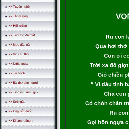
=> Tuyển nghệ
VỌ
=> Thầm lặng
=> Hồi tưởng
=> Tuổi thơ đã mất
Ru con k
=> Mưa đầu năm
Qua hơi thở 
=> Vin câu thơ
Con ơi c
=> Nghe mưa
Trời xa đổ giọ
=> Tự bạch
Gió chiều 
=> Bài thơ cho người...
“ Ví dầu tình 
=> Tình yêu màu gì ?
Cha con g
=> Sợi ngâu
Có chồn chân tr
=> lòng tiếc nuối
Ru con
=> Đi làm ruộng...
Gọi hồn ngựa 