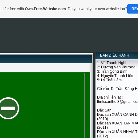
d for free with
Own-Free-Website.com
. Do you want your own website too?
RE
BAN ĐIỀU HÀNH
1: Võ Thanh Nghi
2: Dương Văn Phương
3: Trần Công Bình
4: NguyễnThanh Liêm
5: Lý Thái Lâm
Cố vấn: Dr Trần-Đăng 
Địa chỉ liên lạc:
thnlscantho.3@gmail.c
Đặc San:
Đặc san XUÂN CANH 
(2010)
Đặc san XUÂN TÂN MÃ
(2011)
Đặc san XUÂN NHÂM T
(2012)