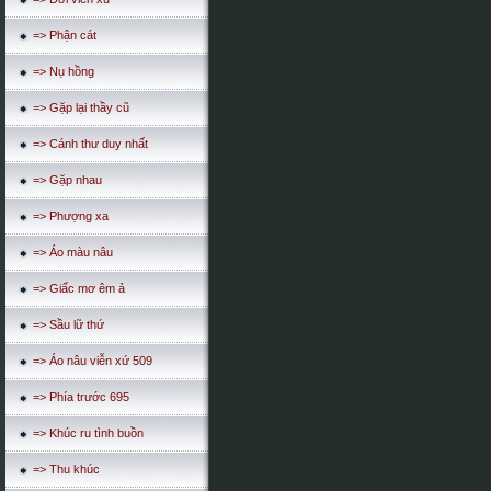
=> Phận cát
=> Nụ hồng
=> Gặp lại thầy cũ
=> Cánh thư duy nhất
=> Gặp nhau
=> Phượng xa
=> Áo màu nâu
=> Giấc mơ êm ả
=> Sầu lữ thứ
=> Áo nâu viễn xứ 509
=> Phía trước 695
=> Khúc ru tình buồn
=> Thu khúc