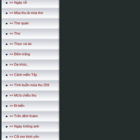
=> Ngày về
=> Mùa thu là mùa thơ
=> Thơ quán
=> Thơ
=> Thực và ảo
=> Đêm trăng
=> Dạ khúc,
=> Cảnh miền Tây
=> Tình buồn mùa thu 259
=> MƯa chiều thu
=> Đi biển
=> Trên đỉnh Kulen
=> Ngày không anh
=> Cõi mơ bình yên