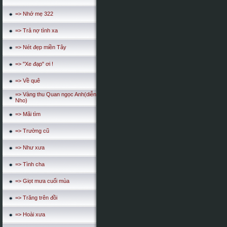
=> Nhớ mẹ 322
=> Trả nợ tình xa
=> Nét đẹp miền Tây
=> "Xe đạp" ơi !
=> Về quê
=> Vàng thu Quan ngọc Anh(diễn
Nho)
=> Mãi tìm
=> Trường cũ
=> Như xưa
=> Tình cha
=> Giọt mưa cuối mùa
=> Trăng trên đồi
=> Hoài xưa