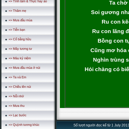
=> Tĩnh tâm & Thực hay ảo
Ta chờ 
=> Thăm mẹ
Soi gương nha
=> Mưa đầu mùa
Ru con kẽ
=> Tiễn bạn
Ru con lãng đ
=> Cố bằng hữu
Bồng con t
=> Mây tương tư
Cũng mơ hóa đ
=> Màu kỷ niệm
Nghìn trùng 
=> Mưa đầu mùa ở núi
Hỏi chàng có biế
=> Ta và Em
=> Chiều lên núi
=> Nỗi nhớ
=> Mưa thu
=> Lạc bước
=> Quỳnh tương khúc
Số lượt người đọc kể từ 1 July 2013