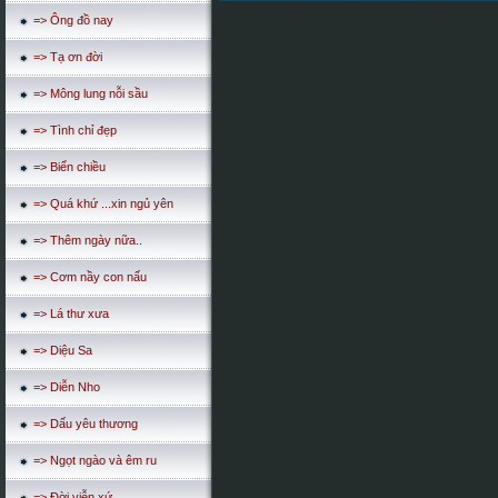
=> Ông đồ nay
=> Tạ ơn đời
=> Mông lung nỗi sầu
=> Tình chỉ đẹp
=> Biển chiều
=> Quá khứ ...xin ngủ yên
=> Thêm ngày nữa..
=> Cơm nầy con nấu
=> Lá thư xưa
=> Diệu Sa
=> Diễn Nho
=> Dấu yêu thương
=> Ngọt ngào và êm ru
=> Đời viễn xứ