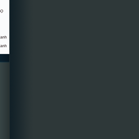
GỌ
Xanh
Xanh