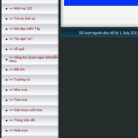
=> Nhớ mẹ 322
=> Trả nợ tình xa
=> Nét đẹp miền Tây
Số lượt người đọc kể từ 1 July 2013
=> "Xe đạp" ơi !
=> Về quê
=> Vàng thu Quan ngọc Anh(diễn
Nho)
=> Mãi tìm
=> Trường cũ
=> Như xưa
=> Tình cha
=> Giọt mưa cuối mùa
=> Trăng trên đồi
=> Hoài xưa