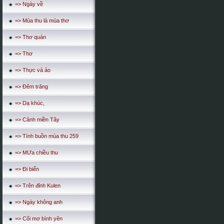
=> Ngày về
=> Mùa thu là mùa thơ
=> Thơ quán
=> Thơ
=> Thực và ảo
=> Đêm trăng
=> Dạ khúc,
=> Cảnh miền Tây
=> Tình buồn mùa thu 259
=> MƯa chiều thu
=> Đi biển
=> Trên đỉnh Kulen
=> Ngày không anh
=> Cõi mơ bình yên