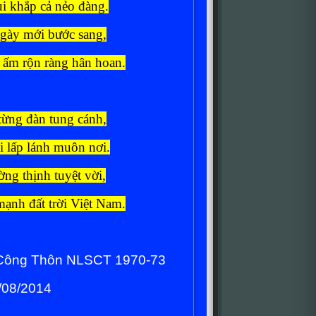
i khắp cả nẻo đàng.
gày mới bước sang,
 ấm rộn ràng hân hoan.
 từng đàn tung cánh,
 lấp lánh muôn nơi.
ng thịnh tuyệt vời,
ạnh đất trời Việt Nam.
 Công Thôn NLSCT 1970-73
/08/2014