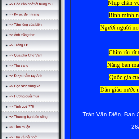
Nhịp chân vu
=> Cào cào nhớ tết trung thu
Bình minh n
=> Ký ức đêm trăng
=> Tấm lòng của biển
Người người no
=> Ánh trăng thơ
=> Trăng FB
Chim ríu rít
=> Qua phà Chợ Vàm
Nắng ban mai
=> Thu sang
=> Được nắm tay Anh
Quốc gia cườ
=> Học sinh vùng xa
Dân giàu nước m
=> Hương cuối mùa
=> Tình quê 776
Trần Văn Diên, Ban
=> Thương bạn bên sông
26
=> Tình muộn
=> Thu và nỗi nhớ