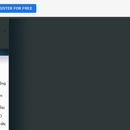
GISTER FOR FREE
.
Hồng
om
DẦN
O
HÌN