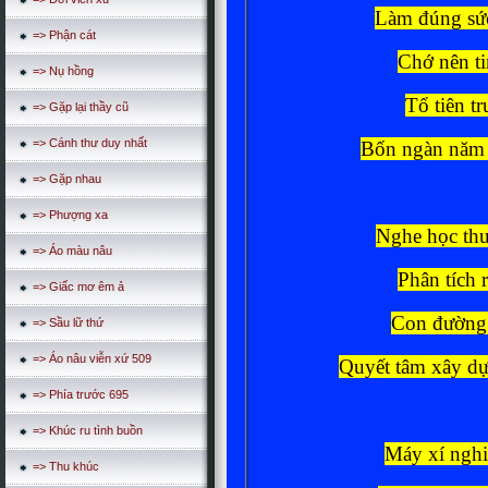
Làm đúng sức
=> Phận cát
Chớ nên ti
=> Nụ hồng
Tổ tiên tr
=> Gặp lại thầy cũ
=> Cánh thư duy nhất
Bốn ngàn năm 
=> Gặp nhau
=> Phượng xa
Nghe học thu
=> Áo màu nâu
Phân tích r
=> Giấc mơ êm ả
Con đường 
=> Sầu lữ thứ
=> Áo nâu viễn xứ 509
Quyết tâm xây dự
=> Phía trước 695
=> Khúc ru tình buồn
Máy xí nghi
=> Thu khúc