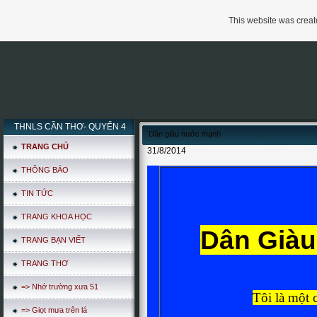
This website was create
THNLS CẦN THƠ- QUYỂN 4
Dân giàu nước mạnh
TRANG CHỦ
31/8/2014
THÔNG BÁO
TIN TỨC
TRANG KHOA HỌC
Dân Già
TRANG BẠN VIẾT
TRANG THƠ
=> Nhớ trường xưa 51
Tôi là một 
=> Giọt mưa trên lá