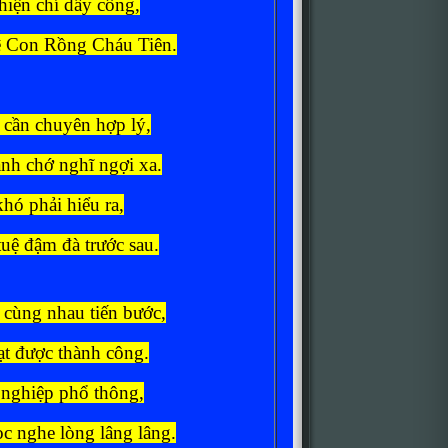
hiện chí dầy công,
ệ Con Rồng Cháu Tiên.
 cần chuyên hợp lý,
nh chớ nghĩ ngợi xa.
hó phải hiểu ra,
uệ đậm đà trước sau.
 cùng nhau tiến bước,
ạt được thành công.
 nghiệp phổ thông,
c nghe lòng lâng lâng.