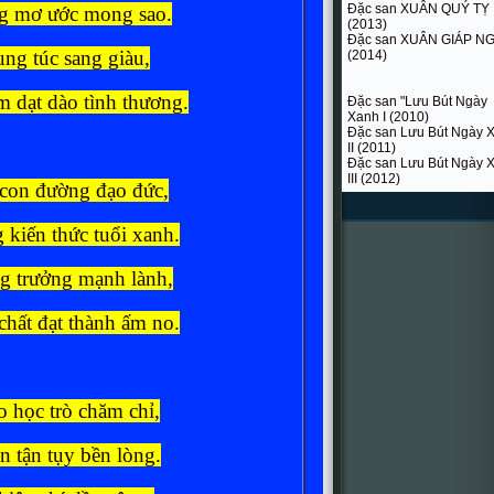
Đặc san XUÂN QUÝ TỴ
ng mơ ước mong sao.
(2013)
Đặc san XUÂN GIÁP N
ng túc sang giàu,
(2014)
 dạt dào tình thương.
Đặc san "Lưu Bút Ngày
Xanh I (2010)
Đặc san Lưu Bút Ngày 
II (2011)
Đặc san Lưu Bút Ngày 
III (2012)
 con đường đạo đức,
kiến thức tuổi xanh.
g trưởng mạnh lành,
chất đạt thành ấm no.
 học trò chăm chỉ,
n tận tụy bền lòng.