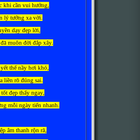
 khi cần vui hưởng,
n lý tưởng xa vời.
uyền dạy đẹp lời,
đã muôn đời đắp xây.
yết thế nầy hơi khó,
a liền rõ đúng sai.
tốt đẹp thấy ngay,
ng mỗi ngày tiến nhanh.
ệp âm thanh rộn rã,