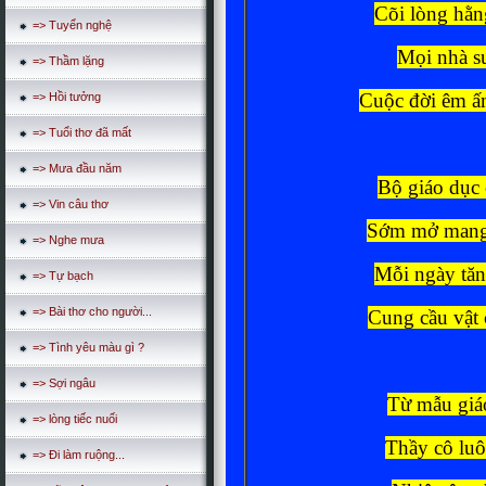
Cõi lòng hằ
=> Tuyển nghệ
Mọi nhà su
=> Thầm lặng
Cuộc đời êm ấm
=> Hồi tưởng
=> Tuổi thơ đã mất
=> Mưa đầu năm
Bộ giáo dục
=> Vin câu thơ
Sớm mở mang 
=> Nghe mưa
Mỗi ngày tăn
=> Tự bạch
=> Bài thơ cho người...
Cung cầu vật 
=> Tình yêu màu gì ?
=> Sợi ngâu
Từ mẫu giáo
=> lòng tiếc nuối
Thầy cô luô
=> Đi làm ruộng...