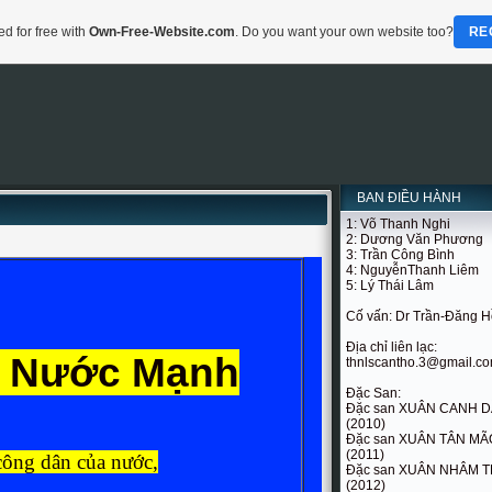
d for free with
Own-Free-Website.com
. Do you want your own website too?
RE
BAN ĐIỀU HÀNH
1: Võ Thanh Nghi
2: Dương Văn Phương
3: Trần Công Bình
4: NguyễnThanh Liêm
5: Lý Thái Lâm
Cố vấn: Dr Trần-Đăng 
Địa chỉ liên lạc:
u Nước Mạnh
thnlscantho.3@gmail.c
Đặc San:
Đặc san XUÂN CANH 
(2010)
Đặc san XUÂN TÂN MÃ
(2011)
công dân của nước,
Đặc san XUÂN NHÂM T
(2012)