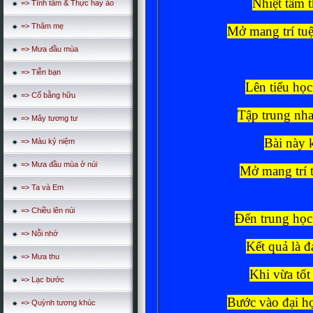
Nhiệt tâm t
=> Tĩnh tâm & Thực hay ảo
=> Thăm mẹ
Mở mang trí tu
=> Mưa đầu mùa
=> Tiễn bạn
Lên tiểu học
=> Cố bằng hữu
Tập trung nha
=> Mây tương tư
Bài này k
=> Màu kỷ niệm
=> Mưa đầu mùa ở núi
Mở mang trí t
=> Ta và Em
=> Chiều lên núi
Đến trung học
=> Nỗi nhớ
Kết quả là đ
=> Mưa thu
Khi vừa tốt
=> Lạc bước
Bước vào đại họ
=> Quỳnh tương khúc