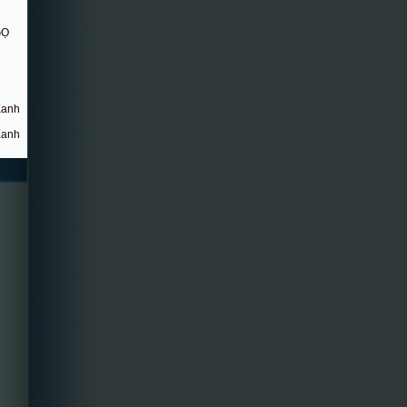
GỌ
Xanh
Xanh