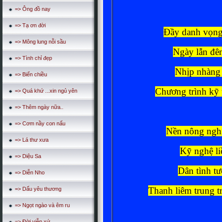
=> Ông đồ nay
=> Tạ ơn đời
Đầy danh vọng 
=> Mông lung nỗi sầu
Ngày lẫn đê
=> Tình chỉ đẹp
Nhịp nhàng 
=> Biển chiều
Chương trình kỹ 
=> Quá khứ ...xin ngủ yên
=> Thêm ngày nữa..
=> Cơm nầy con nấu
Nền nông nghi
=> Lá thư xưa
Kỹ nghệ liề
=> Diệu Sa
Dân tình tư
=> Diễn Nho
Thanh liêm trung 
=> Dấu yêu thương
=> Ngọt ngào và êm ru
=> Đời viễn xứ