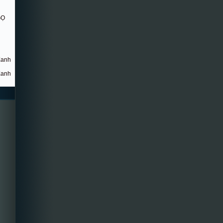
GỌ
Xanh
Xanh