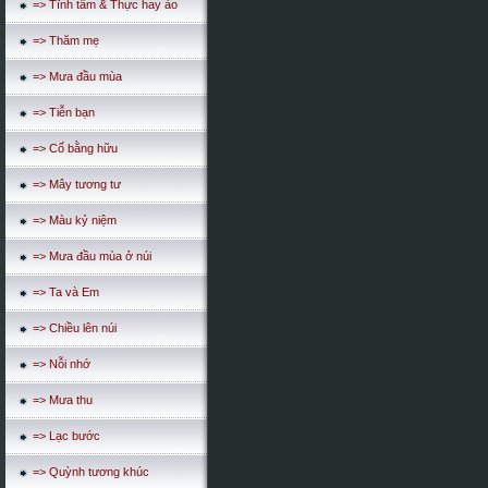
=> Tĩnh tâm & Thực hay ảo
=> Thăm mẹ
=> Mưa đầu mùa
=> Tiễn bạn
=> Cố bằng hữu
=> Mây tương tư
=> Màu kỷ niệm
=> Mưa đầu mùa ở núi
=> Ta và Em
=> Chiều lên núi
=> Nỗi nhớ
=> Mưa thu
=> Lạc bước
=> Quỳnh tương khúc