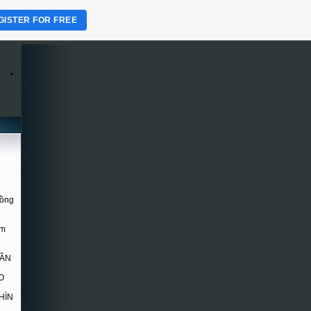
GISTER FOR FREE
.
Hồng
om
DẦN
O
HÌN