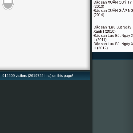
Đặc san XUÂN QUÝ TỴ
(2013)
Đặc san XUÂN GIÁP N
(2014)
Đặc san "Lưu Bút Ngày
Xanh I (2010)
Đặc san Lưu Bút Ngày 
II (2011)
Đặc san Lưu Bút Ngày 
III (2012)
: 912509 visitors (2619725 hits) on this page!