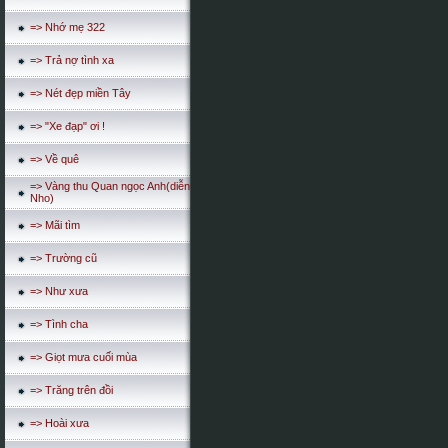
=> Nhớ mẹ 322
=> Trả nợ tình xa
=> Nét đẹp miền Tây
=> "Xe đạp" ơi !
=> Về quê
=> Vàng thu Quan ngọc Anh(diễn
Nho)
=> Mãi tìm
=> Trường cũ
=> Như xưa
=> Tình cha
=> Giọt mưa cuối mùa
=> Trăng trên đồi
=> Hoài xưa