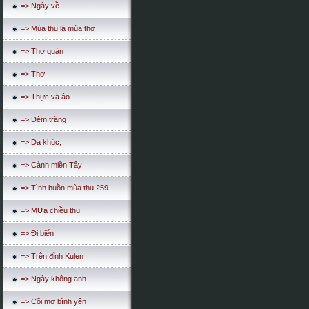
=> Ngày về
=> Mùa thu là mùa thơ
=> Thơ quán
=> Thơ
=> Thực và ảo
=> Đêm trăng
=> Dạ khúc,
=> Cảnh miền Tây
=> Tình buồn mùa thu 259
=> MƯa chiều thu
=> Đi biển
=> Trên đỉnh Kulen
=> Ngày không anh
=> Cõi mơ bình yên