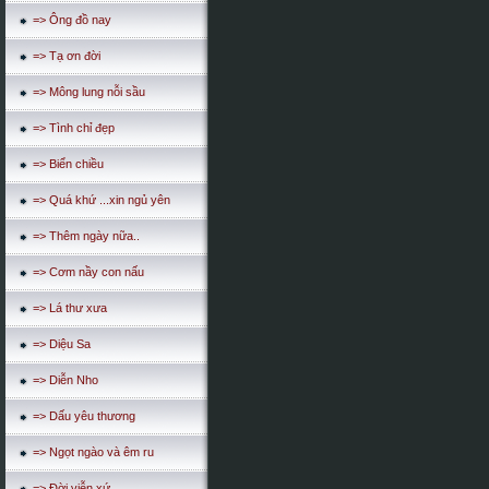
=> Ông đồ nay
=> Tạ ơn đời
=> Mông lung nỗi sầu
=> Tình chỉ đẹp
=> Biển chiều
=> Quá khứ ...xin ngủ yên
=> Thêm ngày nữa..
=> Cơm nầy con nấu
=> Lá thư xưa
=> Diệu Sa
=> Diễn Nho
=> Dấu yêu thương
=> Ngọt ngào và êm ru
=> Đời viễn xứ