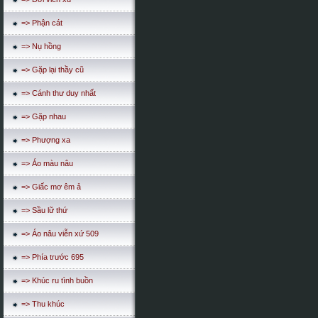
=> Phận cát
=> Nụ hồng
=> Gặp lại thầy cũ
=> Cánh thư duy nhất
=> Gặp nhau
=> Phượng xa
=> Áo màu nâu
=> Giấc mơ êm ả
=> Sầu lữ thứ
=> Áo nâu viễn xứ 509
=> Phía trước 695
=> Khúc ru tình buồn
=> Thu khúc