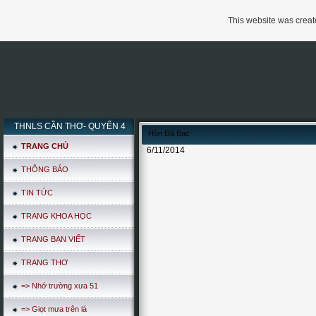
This website was create
THNLS CẦN THƠ- QUYỂN 4
Hòn Đá Bạc
TRANG CHỦ
6/11/2014
THÔNG BÁO
TIN TỨC
TRANG KHOA HỌC
TRANG BẠN VIẾT
TRANG THƠ
=> Nhớ trường xưa 51
=> Giọt mưa trên lá