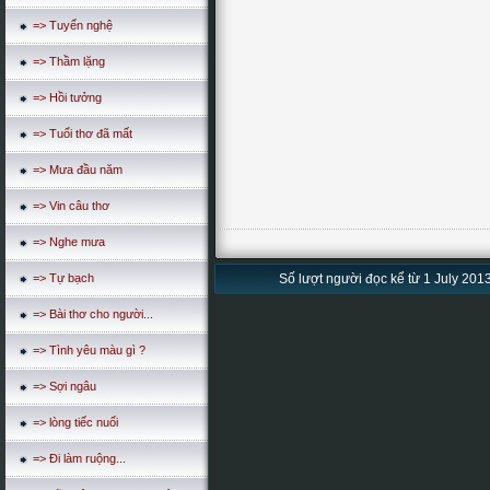
=> Tuyển nghệ
=> Thầm lặng
=> Hồi tưởng
=> Tuổi thơ đã mất
=> Mưa đầu năm
=> Vin câu thơ
=> Nghe mưa
=> Tự bạch
Số lượt người đọc kể từ 1 July 2013
=> Bài thơ cho người...
=> Tình yêu màu gì ?
=> Sợi ngâu
=> lòng tiếc nuối
=> Đi làm ruộng...