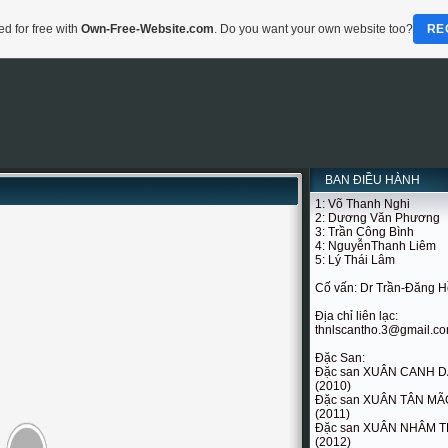
d for free with
Own-Free-Website.com
. Do you want your own website too?
RE
BAN ĐIỀU HÀNH
1: Võ Thanh Nghi
2: Dương Văn Phương
3: Trần Công Bình
4: NguyễnThanh Liêm
5: Lý Thái Lâm
Cố vấn: Dr Trần-Đăng 
Địa chỉ liên lạc:
thnlscantho.3@gmail.c
Đặc San:
Đặc san XUÂN CANH 
(2010)
Đặc san XUÂN TÂN MÃ
(2011)
Đặc san XUÂN NHÂM T
(2012)