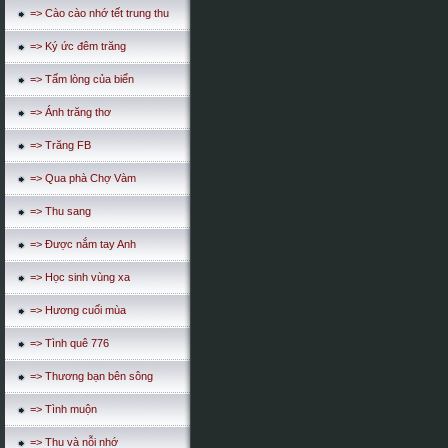
=> Cào cào nhớ tết trung thu
=> Ký ức đêm trăng
=> Tấm lòng của biển
=> Ánh trăng thơ
=> Trăng FB
=> Qua phà Chợ Vàm
=> Thu sang
=> Được nắm tay Anh
=> Học sinh vùng xa
=> Hương cuối mùa
=> Tình quê 776
=> Thương bạn bên sông
=> Tình muộn
=> Thu và nỗi nhớ