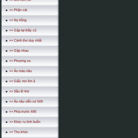
=> Phận cát
=> Nụ hồng
=> Gặp lại thầy cũ
=> Cánh thư duy nhất
=> Gặp nhau
=> Phượng xa
=> Áo màu nâu
=> Giấc mơ êm ả
=> Sầu lữ thứ
=> Áo nâu viễn xứ 509
=> Phía trước 695
=> Khúc ru tình buồn
=> Thu khúc