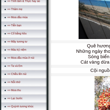
=> Tĩnh tâm & Thực hay ảo
=> Thăm mẹ
=> Mưa đầu mùa
=> Tiễn bạn
=> Cố bằng hữu
=> Mây tương tư
Quê hương 
=> Màu kỷ niệm
Những ngày thơ
Sóng biển 
=> Mưa đầu mùa ở núi
Cát vàng dừa 
=> Ta và Em
Cội nguồ
=> Chiều lên núi
=> Nỗi nhớ
=> Mưa thu
=> Lạc bước
=> Quỳnh tương khúc