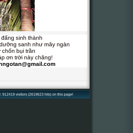
 đấng sinh thành
 dưỡng sanh như mây ngàn
ở chốn bụi trần
áp ơn trời này chăng!
hngotan@gmail.com
: 912419 visitors (2619623 hits) on this page!