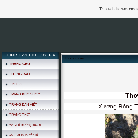
This website was create
THNLS CẦN THƠ- QUYỂN 4
Thơ bốn câu
TRANG CHỦ
THÔNG BÁO
TIN TỨC
Thơ
TRANG KHOA HỌC
TRANG BẠN VIẾT
Xương Rồng T
TRANG THƠ
=> Nhớ trường xưa 51
=> Giọt mưa trên lá