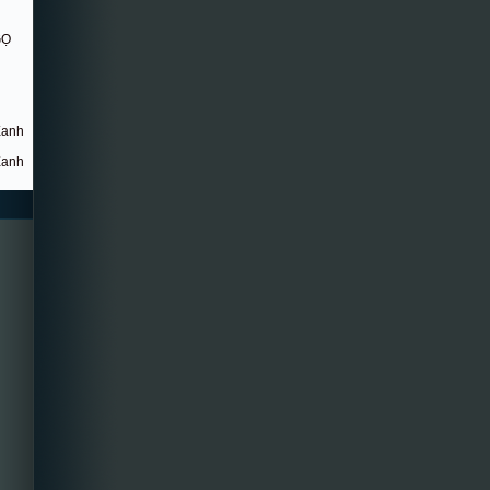
GỌ
Xanh
Xanh