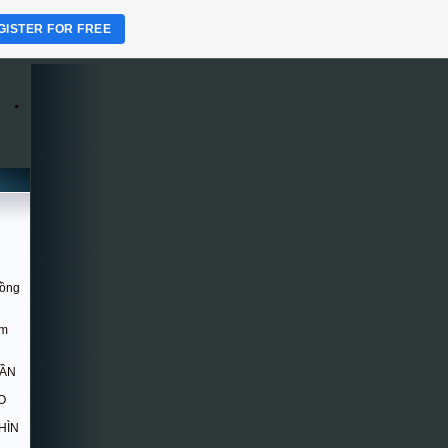
GISTER FOR FREE
.
Hồng
om
DẦN
O
HÌN