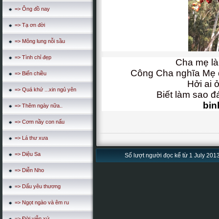
=> Ông đồ nay
=> Tạ ơn đời
=> Mông lung nỗi sầu
=> Tình chỉ đẹp
Cha mẹ là
Công Cha nghĩa Mẹ
=> Biển chiều
Hởi ai 
=> Quá khứ ...xin ngủ yên
Biết làm sao đ
bin
=> Thêm ngày nữa..
=> Cơm nầy con nấu
=> Lá thư xưa
=> Diệu Sa
Số lượt người đọc kể từ 1 July 2013
=> Diễn Nho
=> Dấu yêu thương
=> Ngọt ngào và êm ru
=> Đời viễn xứ