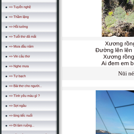
=> Tuyển nghệ
=> Thầm lặng
=> Hồi tưởng
=> Tuổi thơ đã mất
Xương rồng
=> Mưa đầu năm
Đường lên lên 
Xương rồng
=> Vin câu thơ
Ai đem em bỏ 
=> Nghe mưa
Nũi né
=> Tự bạch
=> Bài thơ cho người...
=> Tình yêu màu gì ?
=> Sợi ngâu
=> lòng tiếc nuối
=> Đi làm ruộng...