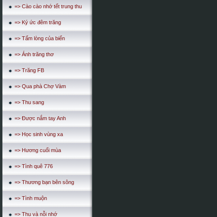
=> Cào cào nhớ tết trung thu
=> Ký ức đêm trăng
=> Tấm lòng của biển
=> Ánh trăng thơ
=> Trăng FB
=> Qua phà Chợ Vàm
=> Thu sang
=> Được nắm tay Anh
=> Học sinh vùng xa
=> Hương cuối mùa
=> Tình quê 776
=> Thương bạn bên sông
=> Tình muộn
=> Thu và nỗi nhớ