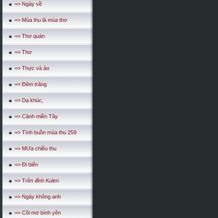
=> Ngày về
=> Mùa thu là mùa thơ
=> Thơ quán
=> Thơ
=> Thực và ảo
=> Đêm trăng
=> Dạ khúc,
=> Cảnh miền Tây
=> Tình buồn mùa thu 259
=> MƯa chiều thu
=> Đi biển
=> Trên đỉnh Kulen
=> Ngày không anh
=> Cõi mơ bình yên