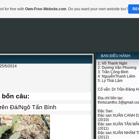
d for free with
Own-Free-Website.com
. Do you want your own website too?
RE
BAN ĐIỀU HÀNH
1: Võ Thanh Nghi
25/5/2014
2: Dương Văn Phương
3: Trần Công Bình
4: NguyễnThanh Liêm
5: Lý Thái Lâm
Cố vấn: Dr Trần-Đăng 
 bốn câu:
Địa chỉ liên lạc:
thnlscantho.3@gmail.c
rên Đá/Ngô Tấn Bình
Đặc San:
Đặc san XUÂN CANH 
(2010)
Đặc san XUÂN TÂN MÃ
(2011)
Đặc san XUÂN NHÂM T
(2012)