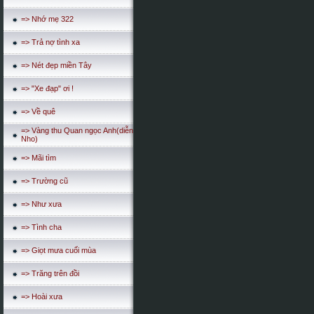
=> Nhớ mẹ 322
=> Trả nợ tình xa
=> Nét đẹp miền Tây
=> "Xe đạp" ơi !
=> Về quê
=> Vàng thu Quan ngọc Anh(diễn
Nho)
=> Mãi tìm
=> Trường cũ
=> Như xưa
=> Tình cha
=> Giọt mưa cuối mùa
=> Trăng trên đồi
=> Hoài xưa