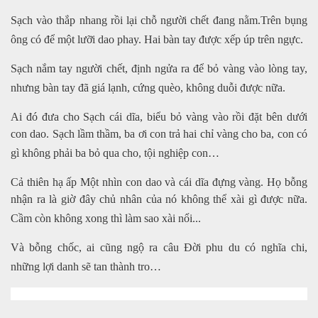
Sạch vào thắp nhang rồi lại chỗ người chết đang nằm.Trên bụng
ông có để một lưỡi dao phay. Hai bàn tay được xếp úp trên ngực.
Sạch nắm tay người chết, định ngửa ra để bỏ vàng vào lòng tay,
nhưng bàn tay đã giá lạnh, cứng quèo, không duỗi được nữa.
Ai đó đưa cho Sạch cái dĩa, biểu bỏ vàng vào rồi đặt bên dưới
con dao. Sạch lầm thầm, ba ơi con trả hai chỉ vàng cho ba, con có
gì không phải ba bỏ qua cho, tội nghiệp con…
Cả thiên hạ ấp Một nhìn con dao và cái dĩa đựng vàng. Họ bỗng
nhận ra là giờ đây chủ nhân của nó không thể xài gì được nữa.
Cầm còn không xong thì làm sao xài nổi...
Và bỗng chốc, ai cũng ngộ ra câu Đời phu du có nghĩa chi,
những lợi danh sẽ tan thành tro…