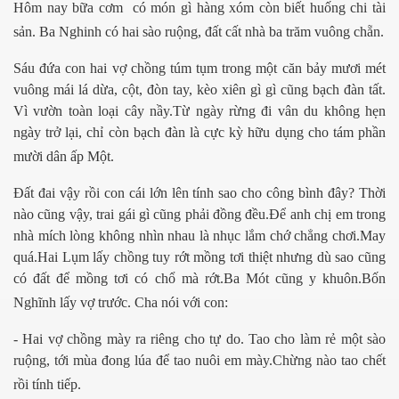
Hôm nay bữa cơm có món gì hàng xóm còn biết huống chi tài
sản. Ba Nghinh có hai sào ruộng, đất cất nhà ba trăm vuông chẵn.
Sáu đứa con hai vợ chồng túm tụm trong một căn bảy mươi mét
vuông mái lá dừa, cột, đòn tay, kèo xiên gì gì cũng bạch đàn tất.
Vì vườn toàn loại cây nầy.Từ ngày rừng đi vân du không hẹn
ngày trở lại, chỉ còn bạch đàn là cực kỳ hữu dụng cho tám phần
mười dân ấp Một.
Đất đai vậy rồi con cái lớn lên tính sao cho công bình đây? Thời
nào cũng vậy, trai gái gì cũng phải đồng đều.Để anh chị em trong
đã đi xa
nhà mích lòng không nhìn nhau là nhục lắm chớ chẳng chơi.May
quá.Hai Lụm lấy chồng tuy rớt mồng tơi thiệt nhưng dù sao cũng
g
có đất để mồng tơi có chổ mà rớt.Ba Mót cũng y khuôn.Bốn
Nghĩnh lấy vợ trước. Cha nói với con:
- Hai vợ chồng mày ra riêng cho tự do. Tao cho làm rẻ một sào
ruộng, tới mùa đong lúa để tao nuôi em mày.Chừng nào tao chết
rồi tính tiếp.