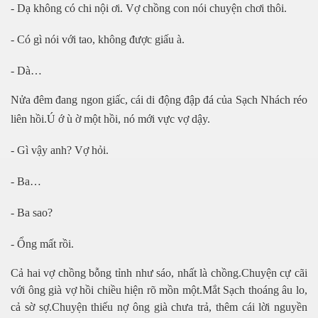
- Dạ không có chi nội ơi. Vợ chồng con nói chuyện chơi thôi.
ơng
- Có gì nói với tao, không được giấu à.
- Dà…
Nửa đêm đang ngon giấc, cái di động đập đá của Sạch Nhách réo
liên hồi.Ú ớ ù ờ một hồi, nó mới vực vợ dậy.
- Gì vậy anh? Vợ hỏi.
- Ba…
- Ba sao?
- Ổng mất rồi.
Cả hai vợ chồng bỗng tỉnh như sáo, nhất là chồng.Chuyện cự cãi
với ông già vợ hồi chiều hiện rõ mồn một.Mắt Sạch thoáng âu lo,
cả sờ sợ.Chuyện thiếu nợ ông già chưa trả, thêm cái lời nguyền