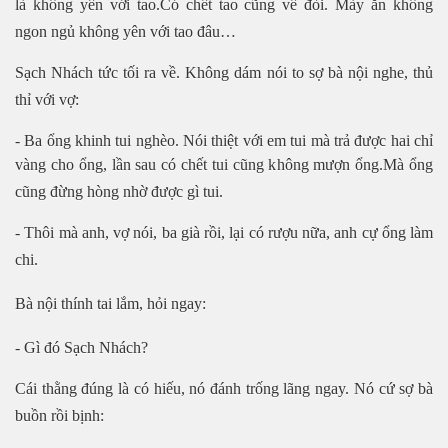
là không yên với tao.Có chết tao cũng về đòi. Mày ăn không
ngon ngủ không yên với tao đâu…
Sạch Nhách tức tối ra về. Không dám nói to sợ bà nội nghe, thủ
thỉ với vợ:
- Ba ổng khinh tui nghèo. Nói thiệt với em tui mà trả được hai chỉ
vàng cho ổng, lần sau có chết tui cũng không mượn ổng.Mà ổng
cũng đừng hòng nhờ được gì tui.
- Thôi mà anh, vợ nói, ba già rồi, lại có rượu nữa, anh cự ổng làm
chi.
m
Bà nội thính tai lắm, hỏi ngay:
- Gì đó Sạch Nhách?
Cái thằng đúng là có hiếu, nó đánh trống lãng ngay. Nó cứ sợ bà
buồn rồi bịnh: