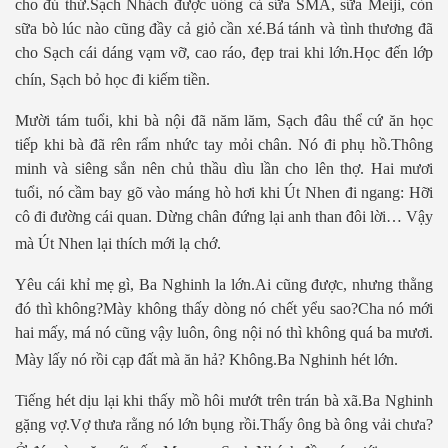
cho đủ thứ.Sạch Nhách được uống cả sữa SMA, sữa Meiji, còn
sữa bò lúc nào cũng đầy cả giỏ cần xé.Bá tánh và tình thương đã
cho Sạch cái dáng vạm vỡ, cao ráo, đẹp trai khi lớn.Học đến lớp
chín, Sạch bỏ học đi kiếm tiền.
Mười tám tuổi, khi bà nội đã năm lăm, Sạch đâu thể cứ ăn học
tiếp khi bà đã rên rẩm nhức tay mỏi chân. Nó đi phụ hồ.Thông
minh và siêng sắn nên chủ thầu dìu lần cho lên thợ. Hai mươi
tuổi, nó cầm bay gõ vào máng hò hơi khi Út Nhen đi ngang: Hỡi
cô đi đường cái quan. Dừng chân đứng lại anh than đôi lời… Vậy
mà Út Nhen lại thích mới lạ chớ.
Yêu cái khỉ mẹ gì, Ba Nghinh la lớn.Ai cũng được, nhưng thằng
đó thì không?Mày không thấy dòng nó chết yểu sao?Cha nó mới
hai mấy, má nó cũng vậy luôn, ông nội nó thì không quá ba mươi.
Mày lấy nó rồi cạp đất mà ăn hả? Không.Ba Nghinh hét lớn.
Tiếng hét dịu lại khi thấy mồ hôi mướt trên trán bà xã.Ba Nghinh
gặng vợ.Vợ thưa rằng nó lớn bụng rồi.Thấy ông bà ông vải chưa?