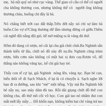
mẹ, bà nội quý nó như cục vàng. Thế gian có câu có thể có nguời
cha không thương con, nhưng không thể có người ông không
thương cháu, huống chi đây là bà.
Nó chẳng biết trời cao đất thấp.Trên đời nầy nó chỉ sợ làm bà
buồn.Còn vợ ư?Cũng thương dữ lắm nhưng đừng có giỡn.Thêm
cái nghề đội nắng đội gió, hễ mở miệng ra là văng đủ thứ.
Hôm đó đang có rượu, nó cãi lại cha già chút chút.Ba Nghinh sẵn
thành kiến từ lâu, chửi nó đồ này đồ nọ.Ba Nghinh cũng trùm
rượu, bữa cơm nào không có một hai xị đưa cay.Rượu vô, đố
thằng nào không văng tục, kể chi già hay trẻ.
Thấy con rể cự lại, già Nghinh nóng lên, văng tục. Bạn bè can,
biểu thôi về đi Sạch Nhách, ở lại là có chuyện à. Sạch nghe lời
bạn đi ra đường, sau khi “mè” một tiếng. Vậy mà Ba Nghinh bắt
bẻ nầy nọ, sao mày dám đù tao. Rồi dài giọng chửi đồ thứ con
không cha, đồ thứ mồ côi vô học. Con gái tao nó nhắm đui con
mắt mới lấy mầy… Đồ khốn nạn, không kiếm hai chỉ vàng trả tao