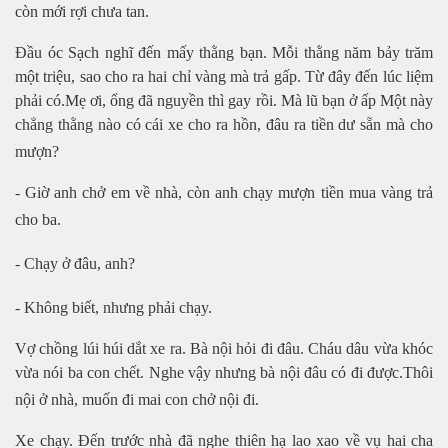
còn mới rợi chưa tan.
Đầu óc Sạch nghĩ đến mấy thằng bạn. Mỗi thằng năm bảy trăm
một triệu, sao cho ra hai chỉ vàng mà trả gấp. Từ đây đến lúc liệm
phải có.Mẹ ơi, ổng đã nguyền thì gay rồi. Mà lũ bạn ở ấp Một này
chẳng thằng nào có cái xe cho ra hồn, đâu ra tiền dư sẵn mà cho
mượn?
- Giờ anh chở em về nhà, còn anh chạy mượn tiền mua vàng trả
cho ba.
- Chạy ở đâu, anh?
- Không biết, nhưng phải chạy.
Vợ chồng lúi húi dắt xe ra. Bà nội hỏi đi đâu. Cháu dâu vừa khóc
vừa nói ba con chết. Nghe vậy nhưng bà nội đâu có đi được.Thôi
nội ở nhà, muốn đi mai con chở nội đi.
Xe chạy. Đến trước nhà đã nghe thiên hạ lao xao về vụ hai cha