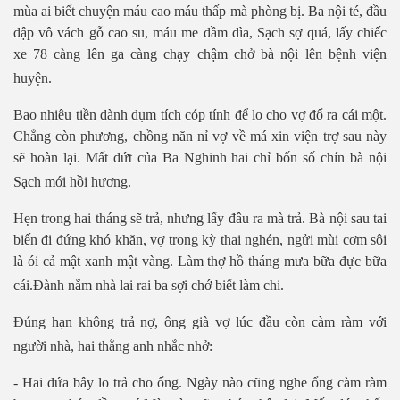
mùa ai biết chuyện máu cao máu thấp mà phòng bị. Ba nội té, đầu
đập vô vách gỗ cao su, máu me đầm đìa, Sạch sợ quá, lấy chiếc
xe 78 càng lên ga càng chạy chậm chở bà nội lên bệnh viện
huyện.
Bao nhiêu tiền dành dụm tích cóp tính để lo cho vợ đổ ra cái một.
Chẳng còn phương, chồng năn nỉ vợ về má xin viện trợ sau này
sẽ hoàn lại. Mất đứt của Ba Nghinh hai chỉ bốn số chín bà nội
Sạch mới hồi hương.
Hẹn trong hai tháng sẽ trả, nhưng lấy đâu ra mà trả. Bà nội sau tai
biến đi đứng khó khăn, vợ trong kỳ thai nghén, ngửi mùi cơm sôi
là ói cả mật xanh mật vàng. Làm thợ hồ tháng mưa bữa đực bữa
cái.Đành nằm nhà lai rai ba sợi chớ biết làm chi.
Đúng hạn không trả nợ, ông già vợ lúc đầu còn càm ràm với
người nhà, hai thằng anh nhắc nhở:
- Hai đứa bây lo trả cho ổng. Ngày nào cũng nghe ổng càm ràm