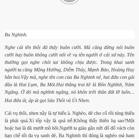
Ba Nghinh.
Nghe cái tên thôi đã thấy buồn cười. Mà cũng đừng nói buồn
cười hay buồn không cười nổi về vụ tên người ở cái xứ này. Tên
thường gọi nghe chói tai không chịu được. Trong khai sanh
người ta cũng Mộng Hường, Diễm Thúy, Mạnh Bảo, Hoàng Huy
hẳn hoi.Vậy mà, nghe tên con của Ba Nghinh nè, hai đứa con gái
đầu là Hai Lụm, Ba Mót.Hai thằng trai kề là Bốn Nghĩnh, Năm
Ngãng. Ở đó mà nghĩnh ngãng, nó khôn trời thần đất lỡ luôn…
Hai đứa út, áp út gọi Sáu Thôi và Út Nhen.
Cái vụ thôi, nhen nầy là tự hiểu à. Nghèo, đẻ cho cố rồi túng thiếu
là phải quá.Xì tốp vậy là quá trễ.Không thấy thiên hạ sao?Một
hoặc hai là đã mướt mồ hôi.Người ta giàu gần nứt đố đổ vách còn
hạn chế tối đa vụ sanh đẻ, Ba Nghinh thì đúng là nghèo mà ham