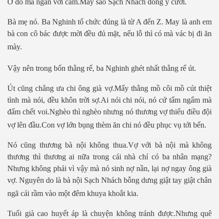
Ở đó mà ngăn với cấm.May sao Sạch Nhách đồng ý cưới.
Bà mẹ nó. Ba Nghinh tổ chức đúng là từ A đến Z. May là anh em
bà con cô bác được mời đều đủ mặt, nếu lỗ thì có mà vác bị đi ăn
mày.
Vậy nên trong bốn thằng rể, ba Nghinh ghét nhất thằng rể út.
Út cũng chẳng ưa chi ông già vợ.Mấy thằng mồ côi mồ cút thiệt
tình mà nói, đều khôn trời sợ.Ai nói chi nói, nó cứ tẩm ngẩm mà
đấm chết voi.Nghèo thì nghèo nhưng nó thương vợ thiếu điều đội
vợ lên đầu.Con vợ lớn bụng thèm ăn chi nó đều phục vụ tới bến.
Nó cũng thương bà nội không thua.Vợ với bà nội mà không
thương thì thương ai nữa trong cái nhà chỉ có ba nhân mạng?
Nhưng không phải vì vậy mà nó sinh nợ nần, lại nợ ngay ông già
vợ. Nguyên do là bà nội Sạch Nhách bỗng dưng giật tay giật chân
ngã cái rầm vào một đêm khuya khoắt kia.
Tuổi già cao huyết áp là chuyện không tránh được.Nhưng quê