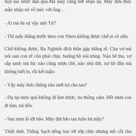
bọn tao nhức đầu quá.Mà mày cũng bớt nhậu lại. Mấy đứa thấy
mầy nhậu nó về méc với ổng…
- Ai mà đa sự vậy anh Tư?
- Thì mấy thằng trước theo con Nhen không được chớ ai vô nữa.
Chờ không được, Ba Nghinh đích thân gặp thằng rể. Cha vợ mà
nói oan con rể còn phải chịu, huống hồ nói trúng. Nào bê tha, vợ
sắp sanh mà lúc nào cũng rượu chè, nào nhà dột, nợ lút đầu mà
không biết lo, rồi kết luận:
- Vậy mày tính chừng nào mới trả cho tao?
- Dạ tại mưa quá không đi làm được, ba thông cảm. Hết mưa con
đi làm, trả liền.
- Sau mưa là tới bão. Mày đợi bão tan luôn hả mậy?
Thiệt tình. Thằng Sạch tiếng học tới lớp chín nhưng mồ côi cha