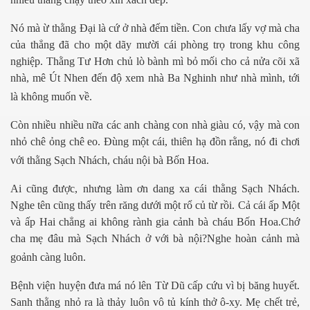
Nó mà ừ thằng Đại là cứ ở nhà đếm tiền. Con chưa lấy vợ mà cha
của thẳng đã cho một dãy mười cái phòng trọ trong khu công
nghiệp. Thằng Tư Hơn chủ lò bành mì bỏ mối cho cả nửa cõi xã
nhà, mê Út Nhen đến độ xem nhà Ba Nghinh như nhà mình, tới
là không muốn về.
Còn nhiều nhiều nữa các anh chàng con nhà giàu có, vậy mà con
nhỏ chê ỏng chê eo. Đùng một cái, thiên hạ đồn rằng, nó đi chơi
với thằng Sạch Nhách, cháu nội bà Bốn Hoa.
Ai cũng được, nhưng làm ơn dang xa cái thằng Sạch Nhách.
Nghe tên cũng thấy trên răng dưới một rổ củ từ rồi. Cả cái ấp Một
và ấp Hai chẳng ai không rành gia cảnh bà cháu Bốn Hoa.Chớ
cha mẹ đâu mà Sạch Nhách ở với bà nội?Nghe hoàn cảnh mà
goảnh càng luôn.
Bệnh viện huyện đưa má nó lên Từ Dũ cấp cứu vì bị băng huyết.
Sanh thằng nhỏ ra là thảy luôn vô tủ kính thở ô-xy. Mẹ chết trẻ,