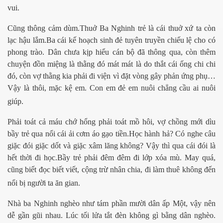
vui.
Cũng thông cảm dùm.Thuở Ba Nghinh trẻ là cái thuở xứ ta còn
lạc hậu lắm.Ba cái kế hoạch sinh đẻ tuyên truyền chiếu lệ cho có
phong trào. Dân chưa kịp hiểu cán bộ đã thông qua, còn thêm
chuyện đồn miệng là thằng đó mát mát là do thắt cái ống chi chi
ần 5
đó, còn vợ thằng kia phải đi viện vì đặt vòng gây phản ứng phụ…
Vậy là thôi, mặc kệ em. Con em đẻ em nuôi chẳng cầu ai nuôi
giúp.
Phải toát cả máu chớ hổng phải toát mồ hôi, vợ chồng mới dìu
bầy trẻ qua nổi cái ải cơm áo gạo tiền.Học hành hả? Có nghe câu
giặc đói giặc dốt và giặc xâm lăng không? Vậy thì qua cái đói là
hết thời đi học.Bầy trẻ phải đêm đêm đi lớp xóa mù. May quá,
cũng biết đọc biết viết, cộng trừ nhân chia, đi làm thuê không đến
nổi bị người ta ăn gian.
Nhà ba Nghinh nghèo như tám phần mười dân ấp Một, vậy nên
dễ gần gũi nhau. Lúc tối lửa tắt đèn không gì bằng dân nghèo.