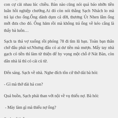
con cự cãi nhau lúc chiều. Bàn nào cũng nói quả báo nhỡn tiền
luân hồi nghiệp chướng.Ai đó còn nói thằng Sạch Nhách lo mà
trả lại cho ổng.Ổng dành dụm cả đời, thương Út Nhen lắm ổng
mới đưa cho đó. Ổng hăm rồi mà không trả ổng về kéo cẳng là
thấy bà luôn…
Sạch ta thả vợ xuống rồi phóng 78 đi tìm lũ bạn. Toàn bạn thân
chớ đâu phải sơ.Nhưng đâu có ai dư tiền mà mượn. Mấy tay nhà
gạch có tiền thì làm từ thiện để hy vọng một chỗ ở Nát Bàn, còn
dân nhà lá thì có cái củ từ.
 Thầy
Đến sáng. Sạch về nhà. Nghe đích tôn cứ thở dài bà hỏi:
- Gì mà thở dài hả con?
Quá buồn, Sạch phải than với nội về vụ thiếu nợ. Bà hỏi:
- Mày làm gì mà thiếu nợ ổng?