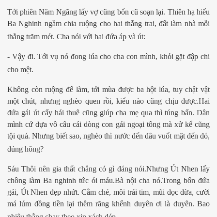
Tới phiên Năm Ngãng lấy vợ cũng bổn cũ soạn lại. Thiên hạ hiểu
Ba Nghinh ngầm chia ruộng cho hai thằng trai, đất làm nhà mỗi
thằng trăm mét. Cha nói với hai đứa áp và út:
- Vậy đi. Tới vụ nó đong lúa cho cha con mình, khỏi gặt đập chi
cho mệt.
Không còn ruộng để làm, tới mùa được ba hột lúa, tuy chật vật
một chút, nhưng nghèo quen rồi, kiểu nào cũng chịu được.Hai
đứa gái út cấy hái thuê cũng giúp cha mẹ qua thì túng bấn. Dân
mình cứ dựa vô câu cái dòng con gái ngoại tông mà xử kể cũng
tội quá. Nhưng biết sao, nghèo thì nước đến đâu vuốt mặt đến đó,
đúng hông?
Sáu Thôi nên gia thất chẳng có gì đáng nói.Nhưng Út Nhen lấy
chồng làm Ba nghinh tức ói máu.Bà nội cha nó.Trong bốn đứa
gái, Út Nhen đẹp nhứt. Cằm chẻ, môi trái tim, mũi dọc dừa, cười
má lúm đồng tiền lại thêm răng khểnh duyên ơi là duyên. Bao
nhiêu thằng chạy theo xin xách dép.