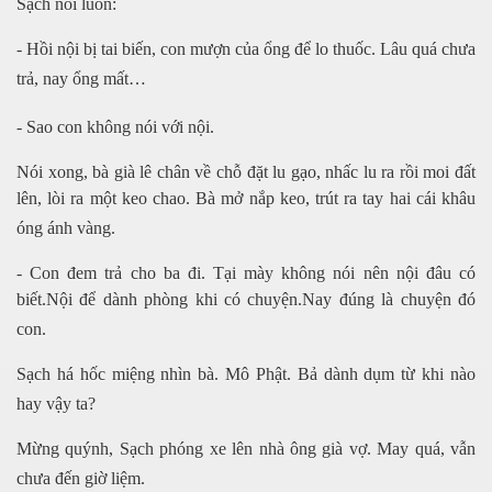
Sạch nói luôn:
- Hồi nội bị tai biến, con mượn của ổng để lo thuốc. Lâu quá chưa
trả, nay ổng mất…
- Sao con không nói với nội.
Nói xong, bà già lê chân về chỗ đặt lu gạo, nhấc lu ra rồi moi đất
lên, lòi ra một keo chao. Bà mở nắp keo, trút ra tay hai cái khâu
óng ánh vàng.
- Con đem trả cho ba đi. Tại mày không nói nên nội đâu có
biết.Nội để dành phòng khi có chuyện.Nay đúng là chuyện đó
con.
Sạch há hốc miệng nhìn bà. Mô Phật. Bả dành dụm từ khi nào
i
hay vậy ta?
Mừng quýnh, Sạch phóng xe lên nhà ông già vợ. May quá, vẫn
chưa đến giờ liệm.