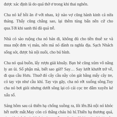
được xác định là do quá thờ ơ trong khi thai nghén.
Cha nó kể hồi ăn ở với nhau, kỳ nào vợ cũng hành kinh cả nửa
tháng. Thấy cũng chẳng sao, lại thêm túng bấn nên cứ cho
qua.Tới khi sanh thì đã quá trễ.
Nhà có sào ruộng cha nó bán đi, không đủ cho tiền thuê xe và
mua một đơn vị máu, nên má nó đành ra nghĩa địa. Sạch Nhách
sống sót, được bà nội nuôi, cho bú bình.
Cha nó quá buồn, lấy rượu giải khuây. Bạn bè cũng xúm vô nâng
ly an ủi. Số phận mà, biết sao giờ? Say… Say lướt khướt trở về,
đi qua cầu Hưu. Thuở đó cây cầu nầy còn gát bằng mấy cây tre,
có tay vịn như cầu khỉ. Tay vịn gãy, cha nó rớt xuống sông.Tuy
cha nó bơi giỏi nhưng dưới sông lại có cái cọc tre đâm xuyên kẻ
xấu số.
ư Phạm NLS
Sáng hôm sau cả thiên hạ chống xuồng ra, lôi lên.Bà nội nó khóc
hết nước mắt.May còn có thằng cháu hủ hỉ.Thiên hạ thương quá,