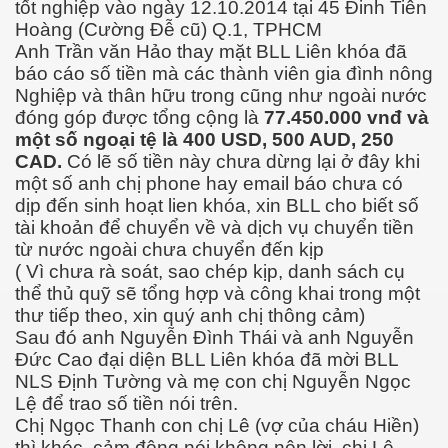
tốt nghiệp vào ngày 12.10.2014 tại 45 Đinh Tiên
Hoàng (Cường Đễ cũ) Q.1, TPHCM
Anh Trần văn Hảo thay mặt BLL Liên khóa đã
báo cáo số tiền mà các thành viên gia đình nông
Nghiệp và thân hữu trong cũng như ngoài nước
đóng góp được tổng cộng là
77.450.000 vnđ và
một số ngoại tệ là 400 USD, 500 AUD, 250
CAD.
Có lẽ số tiền này chưa dừng lại ở đây khi
một số anh chị phone hay email báo chưa có
dịp đến sinh hoạt lien khóa, xin BLL cho biết số
tài khoản để chuyển về và dịch vụ chuyển tiền
từ nước ngoài chưa chuyển đến kịp
( Vì chưa rà soát, sao chép kịp, danh sách cụ
thể thủ quỹ sẽ tổng hợp và công khai trong một
thư tiếp theo, xin quý anh chị thông cảm)
Sau đó anh Nguyễn Đình Thái và anh Nguyễn
Đức Cao đại diện BLL Liên khóa đã mời BLL
NLS Định Tường và mẹ con chị Nguyễn Ngọc
Lệ để trao số tiền nói trên.
Chị Ngọc Thanh con chị Lê (vợ của cháu Hiền)
thì khóc, cảm động nói không nên lời, chị Lê