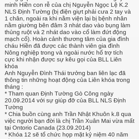
minh Hiền con rễ của chị Nguyễn Ngọc Lệ K.2
NLS Định Tường (bị điện giựt phải cưa 2 tay và
1 chân, ngoài ra khi nằm viện lại bị bệnh nhân
nằm giường bên đâm 3 nhát dao vào bụng làm
thủng ruột và 2 nhát dao vào cổ làm đứt động
mạch cổ). Hoàn cảnh thương tâm của gia đình
cháu Hiền đã được các thành viên gia đình
Nông nghiệp trong và ngoài nước hổ trợ tích
cực khi nhận được sự kêu gọi của BLL Liên
khóa
Anh Nguyễn Đình Thái trưởng ban liên lạc đã
đã đi xa
thông tin những hoạt động của Liên khóa trong
tháng :
g
* Tham quan Định Tường Gò Công ngày
20.09.2014 với sự giúp đỡ của BLL NLS Định
Tường
* Chia buồn cùng anh Trần Nhật Khuôn k.8 qua
việc người bạn đời là chị Trần Xuân Mai vừa mất
tại Ontorio Canada (23.09.2014)
* Khóa 12 sẽ tổ chức họp mặt kỷ niệm 40 năm