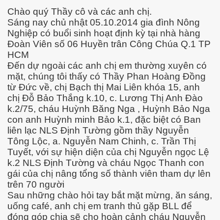
Chào quý Thầy cô và các anh chị.
Sáng nay chủ nhật 05.10.2014 gia đình Nông
Nghiệp có buổi sinh hoạt định kỳ tại nhà hàng
Đoàn Viên số 06 Huyền trân Công Chúa Q.1 TP
HCM
Đến dự ngoài các anh chị em thường xuyên có
ần 5
mặt, chúng tôi thấy có Thầy Phan Hoàng Đồng
từ Đức về, chị Bạch thị Mai Liên khóa 15, anh
chị Đỗ Bảo Thắng k.10, c. Lương Thị Anh Đào
k.2/75, cháu Huỳnh Băng Nga , Huỳnh Bảo Nga
con anh Huỳnh minh Bảo k.1, đặc biệt có Ban
liên lạc NLS Định Tường gồm thầy Nguyễn
Tông Lộc, a. Nguyễn Nam Chinh, c. Trần Thị
Tuyết, với sự hiện diện của chị Nguyễn ngọc Lệ
k.2 NLS Định Tường và cháu Ngọc Thanh con
gái của chị nâng tổng số thành viên tham dự lên
trên 70 người
Sau những chào hỏi tay bắt mặt mừng, ăn sáng,
uống café, anh chị em tranh thủ gặp BLL để
đóng góp chia sẽ cho hoàn cảnh cháu Nguyễn