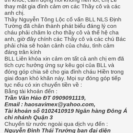
thay mặt gia đình cảm ơn các Thầy cô và các
anh chị.
Thầy Nguyễn Tông Lộc cố vấn BLL NLS Định
Tường đã chân thành phát biểu đáng lý con
cháu phải chăm lo cho thầy cô và thế hệ cha
anh, giờ đây chính các Thầy cô và các chú Bác
phải chia sẽ hoàn cảnh của cháu, tình cảm
đáng trân kính
BLL Liên khóa xin cảm ơn tất cả anh chị em đã
tích cực hưởng ứng sự kêu gọi của BLL và
đóng góp chia sẽ cho gia đình cháu Hiền trong
giai đoạn khó khăn này. Mọi sự đóng góp tiếp
tục nếu có xin chuyển tiền về :
Bằng tài khoản đến :
Trần Văn Hảo ĐT 0909091119,
Email : haosavimex@yahoo.com,
Tài khoản số 0102410919 Ngân hàng Đông Á
chi nhánh Quận 3
Chuyển từ nước ngoài qua dịch vụ đến :
Nguyễn Đình Thái Trưởng ban đại diện