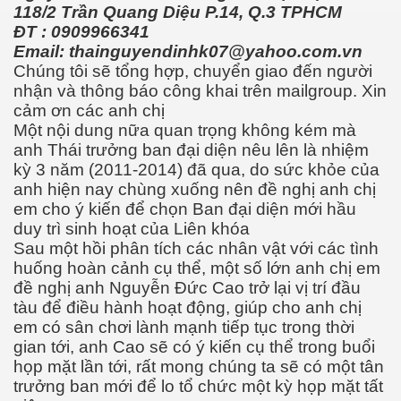
118/2 Trần Quang Diệu P.14, Q.3 TPHCM
ĐT : 0909966341
Email: thainguyendinhk07@yahoo.com.vn
Chúng tôi sẽ tổng hợp, chuyển giao đến người
nhận và thông báo công khai trên mailgroup. Xin
cảm ơn các anh chị
Một nội dung nữa quan trọng không kém mà
anh Thái trưởng ban đại diện nêu lên là nhiệm
kỳ 3 năm (2011-2014) đã qua, do sức khỏe của
anh hiện nay chùng xuống nên đề nghị anh chị
em cho ý kiến để chọn Ban đại diện mới hầu
duy trì sinh hoạt của Liên khóa
Sau một hồi phân tích các nhân vật với các tình
huống hoàn cảnh cụ thể, một số lớn anh chị em
đề nghị anh Nguyễn Đức Cao trở lại vị trí đầu
tàu để điều hành hoạt động, giúp cho anh chị
em có sân chơi lành mạnh tiếp tục trong thời
gian tới, anh Cao sẽ có ý kiến cụ thể trong buổi
ư Phạm NLS
họp mặt lần tới, rất mong chúng ta sẽ có một tân
trưởng ban mới để lo tổ chức một kỳ họp mặt tất