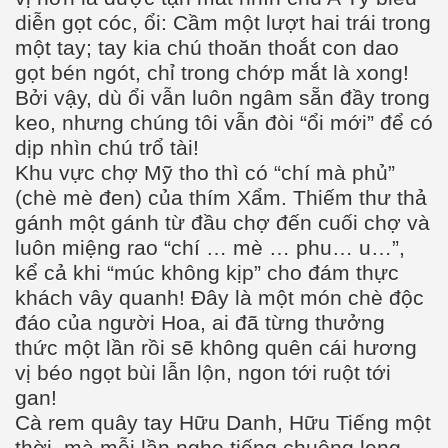
diễn gọt cóc, ổi: Cầm một lượt hai trái trong
một tay; tay kia chú thoăn thoắt con dao
gọt bén ngót, chỉ trong chớp mắt là xong!
Bởi vậy, dù ổi vẫn luôn ngâm sẵn đầy trong
keo, nhưng chúng tôi vẫn đòi “ổi mới” để có
dịp nhìn chú trổ tài!
Khu vực chợ Mỹ tho thì có “chí mà phủ”
(chè mè đen) của thím Xẩm. Thiếm thư thả
gánh một gánh từ đầu chợ đến cuối chợ và
luôn miệng rao “chí … mè … phu… u…”,
kể cả khi “múc không kịp” cho đám thực
khách vây quanh! Đây là một món chè độc
đáo của người Hoa, ai đã từng thưởng
thức một lần rồi sẽ không quên cái hương
vị béo ngọt bùi lẫn lộn, ngon tới ruột tới
gan!
Cà rem quây tay Hữu Danh, Hữu Tiếng một