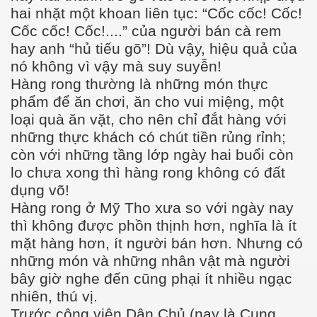
hai nhặt một khoan liên tục: “Cốc cốc! Cốc!
Cốc cốc! Cốc!....” của người bán cà rem
hay anh “hủ tiếu gõ”! Dù vậy, hiệu quả của
nó không vì vậy mà suy suyễn!
Hàng rong thường là những món thực
phẩm để ăn chơi, ăn cho vui miệng, một
loại quà ăn vặt, cho nên chỉ đắt hàng với
những thực khách có chút tiền rủng rỉnh;
còn với những tầng lớp ngày hai buổi còn
lo chưa xong thì hàng rong không có đất
đã đi xa
dụng võ!
g
Hàng rong ở Mỹ Tho xưa so với ngày nay
thì không được phồn thịnh hơn, nghĩa là ít
mặt hàng hơn, ít người bán hơn. Nhưng có
những món và những nhân vật mà người
bây giờ nghe đến cũng phại ít nhiều ngạc
nhiên, thú vị.
Trước công viên Dân Chủ (nay là Cung