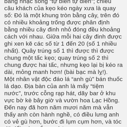
bằng nhạc sống “tự biên tự diễn”; chiêu
câu khách của kẹo kéo ngày xưa là quay
số: Đó là một khung tròn bằng cây, trên đó
có nhiều khoảng trống được phân định
bằng nhiều cây đinh nhỏ đóng đều khoảng
cách với nhau. Giữa mỗi hai cây đinh được
ghi xen kẽ các số từ 1 đến 20 (số 1 nhiều
nhất). Quây trúng số 1 thì được thì được
chung một tấc kẹo; quay trúng số 2 thì
chung được hai tấc, nhưng kẹo lại bị kéo ra
dài, mỏng manh hơn! (bài bạc mà lỵ!).
Một nhân vật độc đáo lá “anh gù” bán thuốc
lá dạo. Địa bàn của anh là mấy “tiệm
nước”, trước cỗng rạp hát, dãy bar ở khu
vực bờ kè bây giờ và vườn hoa Lạc Hồng.
Đến nay đã hơn năm mươi năm mà vẫn
thấy anh còn hành nghề, có điều lưng anh
có vẻ gù hơn, bước đi lụm cụm hơn, và tóc