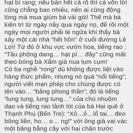
hạt bí rang; nếu bán hết cả rổ thì cả vốn lời
cũng chẳng bao nhiêu, nên ai cũng động
lòng mà mua giùm bà vài gói! Thế mà bà
kiên trì từ ngày nầy qua ngày nọ, để rồi một
ngày mọi người phải té ngửa khi thấy bà
xây một cái nhà “hết hồn” ở cuối đường Lê
Lợi! Từ đó ở khu vực vườn hoa, tiếng rao :
“Tầu phộng dang… hạt pí… đây” cũng mất
theo bóng bà Xẩm già nua lụm cụm!
Có ba nghề “rong” dù không được liệt vào
hàng thức phẩm, nhưng nó quá “nổi tiếng”;
người viết mạn phép cho chúng được có
tên vào… “bảng phong thần”; đó là tiếng
“lung tung, lung tung…” của chú nhuộm
dạo và tiếng rao lảnh lót của bà Hai quê ở
Thạnh Phú (Bến Tre): “Xỏ…ỏ…lổ tai… đeo
bông liền, ho… o… ng!” với ông già vai vác
một băng bằng cây với hai chân trước