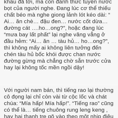
khẩu đã tới, mà còn đánh thức tuyến nước
bọt của người nghe. Đang lúc cơ thể thiếu
chất béo mà nghe giong lảnh lót kéo dài: “
Ai… ăn chè… đậu đen… nước cốt dừa…
đường cát ….ho…ong?”, hoặc đang lúc
“mưa bay lất phất” lại nghe văng vẳng ở
ần 5
đầu hẻm: “Ai… ăn … tàu hủ… ho…ong?”,
thì không mấy ai không liên tưởng đến
chén tàu hủ bốc khói được chan nước
đường gừng mà chẳng chờ sẵn trước cửa
hay lại không tốc mền ngồi dậy!
Với người nam bán, thì tiếng rao lại thường
cô đọng lại chỉ còn vài từ cộc lốc và chát
chúa: “Mía hấp! Mía hấp!”. “Tiếng rao” cũng
có thể là… tiếng chuông rung leng keng ,
hay hai thanh tre gõ vào theo một nhịp điệu