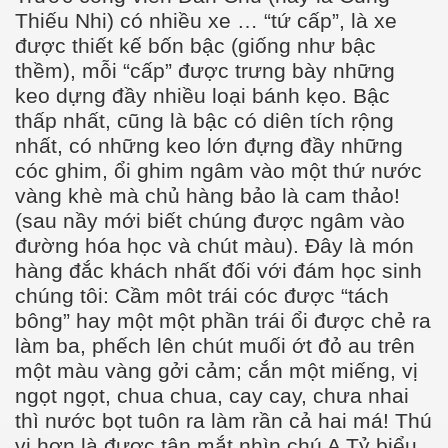
Thiếu Nhi) có nhiều xe … “tứ cấp”, là xe
được thiết kế bốn bậc (giống như bậc
thềm), mỗi “cấp” được trưng bày những
keo dựng đầy nhiều loại bánh kẹo. Bậc
thấp nhất, cũng là bậc có diên tích rộng
nhất, có những keo lớn đựng đầy những
cóc ghim, ổi ghim ngâm vào một thứ nước
vàng khè mà chủ hàng bảo là cam thảo!
(sau nầy mới biết chúng được ngâm vào
đường hóa học và chút màu). Đây là món
hàng đắc khách nhất đối với đám học sinh
chúng tôi: Cầm môt trái cóc được “tách
bông” hay một một phần trái ổi được chẻ ra
làm ba, phếch lên chút muối ớt đỏ au trên
một màu vàng gởi cảm; cắn một miếng, vị
ngọt ngọt, chua chua, cay cay, chưa nhai
thì nước bọt tuôn ra làm rần cả hai má! Thú
vị hơn là được tận mắt nhìn chú A Tỷ biểu