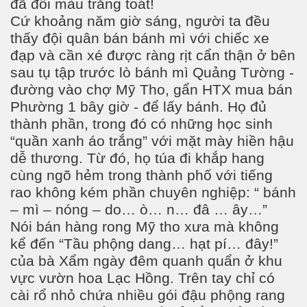
đã đổi màu trắng toát!
Cứ khoảng năm giờ sáng, người ta đều
thấy đội quân bán bánh mì với chiếc xe
đạp và cần xé được ràng rịt cẩn thận ở bên
sau tụ tập trước lò bánh mì Quảng Tường -
đường vào chợ Mỹ Tho, gẩn HTX mua bán
Phường 1 bây giờ - để lấy bánh. Họ đủ
thành phần, trong đó có những học sinh
“quần xanh áo trắng” với mặt mày hiền hậu
dễ thương. Từ đó, họ túa đi khắp hang
cùng ngõ hẻm trong thành phố với tiếng
rao không kém phần chuyên nghiệp: “ bánh
– mì – nóng – do… ò… n… đâ … ây…”
Nói bán hàng rong Mỹ tho xưa mà không
kể đến “Tầu phộng dang… hạt pí… đây!”
của bà Xẩm ngày đêm quanh quẩn ở khu
vực vườn hoa Lạc Hồng. Trên tay chỉ có
cài rổ nhỏ chứa nhiều gói đậu phộng rang