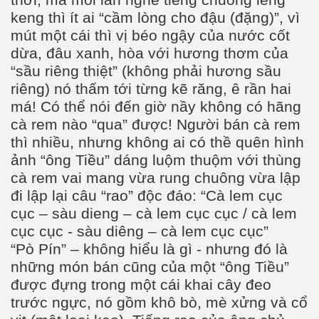
thời, mà mỗi lần nghe tiếng chuông leng
keng thì ít ai “cầm lòng cho đậu (đặng)”, vì
mút một cái thì vị béo ngậy của nước cốt
dừa, đâu xanh, hòa với hương thơm của
“sầu riêng thiệt” (không phải hương sầu
riêng) nó thấm tới từng kẽ răng, ê rần hai
má! Có thể nói đến giờ nầy không có hãng
cà rem nào “qua” được! Người bán cà rem
thì nhiều, nhưng không ai có thề quên hình
ảnh “ông Tiều” dáng luộm thuộm với thùng
cà rem vai mang vừa rung chuông vừa lập
đi lập lại câu “rao” độc đáo: “Cà lem cục
cục – sàu dieng – cà lem cục cục / cà lem
cục cục - sàu diêng – cà lem cục cục”
“Pò Pín” – không hiểu là gì - nhưng đó là
những món bán cũng của một “ông Tiều”
ư Phạm NLS
được đựng trong một cái khai cây đeo
trước ngực, nó gồm khô bò, mè xửng và cổ