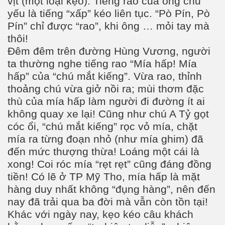
vịt (một loại kẹo). Tiếng rao của ông chủ
yếu là tiếng “xấp” kéo liên tục. “Pò Pín, Pò
Pín” chỉ được “rao”, khi ông … mỏi tay mà
thôi!
Đêm đêm trên đường Hùng Vương, người
ta thường nghe tiếng rao “Mía hấp! Mía
hấp” của “chú mắt kiếng”. Vừa rao, thỉnh
thoảng chú vừa giở nồi ra; mùi thơm đặc
thù của mía hấp làm người đi đường ít ai
không quay xe lại! Cũng như chú A Tỷ gọt
cóc ổi, “chú mắt kiếng” rọc vỏ mía, chặt
mía ra từng đoạn nhỏ (như mía ghim) đã
đến mức thượng thừa! Loáng một cái là
xong! Coi róc mía “rẹt rẹt” cũng đáng đồng
tiền! Có lẽ ở TP Mỹ Tho, mía hấp là mặt
hàng duy nhất không “đụng hàng”, nên đến
nay đã trải qua ba đời mà vẫn còn tồn tại!
Khác với ngày nay, kẹo kéo câu khách