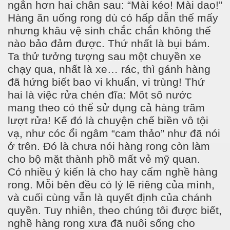
ngắn hơn hai chân sau: “Mài kéo! Mài dao!”
Hàng ăn uống rong dù có hấp dẫn thế mấy
nhưng khâu vệ sinh chắc chắn không thế
nào bảo đảm được. Thứ nhất là bụi bám.
Ta thử tưởng tượng sau một chuyền xe
chạy qua, nhất là xe… rác, thì gánh hàng
đã hứng biết bao vi khuẩn, vi trùng! Thứ
hai là việc rửa chén đĩa: Môt sô nước
mang theo có thể sử dụng cả hàng trăm
lượt rửa! Kế đó là chuyện chế biền vô tội
vạ, như cóc ổi ngâm “cam thảo” như đã nói
ở trên. Đó là chưa nói hàng rong còn làm
cho bộ mặt thành phồ mất vẻ mỹ quan.
Có nhiều ý kiến là cho hay cấm nghề hàng
rong. Mỗi bên đều có lý lẽ riêng của mình,
và cuối cùng vẫn là quyết định của chánh
quyền. Tuy nhiên, theo chúng tôi được biết,
nghề hàng rong xưa đã nuôi sống cho