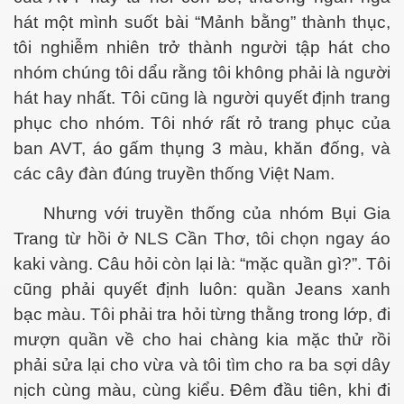
hát một mình suốt bài “M
ả
nh bằng” thành thục,
tôi nghiễm nhiên trở thành người tập hát cho
nhóm chúng tôi dẩu rằng tôi không phải là người
hát hay nhất. Tôi cũng là người quyết định trang
phục cho nhóm. Tôi nhớ rất rỏ trang phục của
ần 5
ban AVT, áo gấm thụng 3 màu, khăn đống
, và
các cây đàn
đúng truyền thống Việt Nam.
Nhưng với truyền thống của nhóm Bụi Gia
Trang từ hồi ở NLS Cần Thơ, tôi chọn ngay áo
kaki vàng. Câu hỏi còn lại là:
“
mặc quần gì?”. Tôi
cũng phải quyết định luôn: quần Jeans
xanh
bạc màu. Tôi phải tra hỏi từng thằng trong lớp, đi
mượn quần về cho hai chàng kia mặc thử rồi
phải sửa lại cho vừa và tôi tìm cho ra ba sợi dây
nịch cùng màu, cùng kiểu. Đêm đầu tiên, khi đi