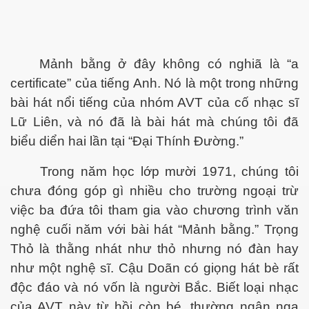
Mảnh bằng ở đây
không có nghiã là “a
c
e
rtificate” của tiếng Anh. Nó là một trong những
bài hát nổi tiếng của nhóm AVT của cố nhạc sĩ
Lữ Liên, và nó đã là bài hát mà chúng tôi đã
biểu diển hai lần tại “Đại Thính Đường.”
Trong năm học lớp mười 1971, chúng tôi
chưa đóng góp gì nhiều cho trường ngoại trừ
việc ba đứa tôi tham gia vào chương trình văn
nghệ cuối năm với bài hát “M
ả
nh bằng.” Trọng
Thỏ là thằng nhát như thỏ nhưng nó đàn hay
như một nghệ sĩ. Cậu Doãn có giọng hát bè rất
độc đáo và nó vốn là người Bắc. Biết loại nhạc
của AVT này từ hồi còn bé, thường ngân nga