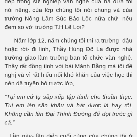
đẹp trong sự nghiệp văn nghệ của ba đứa tôi
nói riêng, của lớp chúng tôi nói chung và của
trường Nông Lâm Súc Bảo Lộc n
ữa
chứ- nếu
đem so với trường
T.H
Lê Lợi?
Năm lớp 12, năm chúng tôi thi ra trường- đậu
hoặc rớt- đi lính, Thầy Hùng Đô La được nhà
trường giao làm trưởng ban tổ chức văn nghệ.
Thầy rất đồng tình với bài M
ảnh
Bằng mà tôi đề
nghị và vì rất hiểu nổi khó khăn của việc học thi
nên đã tuyên bố trước lớp,
“Tụi em cứ tự sắp xếp tập tành cho thuần thục.
Tụi em lên sân khấu và hát được là hay rồi.
Không cần lên Đại Thính Đường để dợt trước gì
ư Phạm NLS
cả.”
Lần này- lần diển cuối cùng của chúng tôi ở