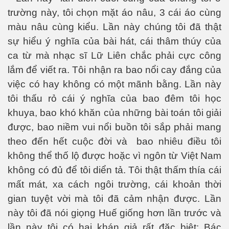
trường này, tôi chọn mặt áo nâu, 3 cái áo cùng
màu nâu cùng kiểu. Lần này chúng tôi đã thật
sự hiểu ý nghĩa của bài hát, cái thâm thúy của
ca từ mà nhạc sĩ Lữ Liên chắc phải cực công
lắm để viết ra. Tôi nhận ra bao nổi cay đắng của
việc có hay không có một mãnh bằng. Lần này
tôi thấu rỏ cái ý nghĩa của bao đêm tôi học
khuya, bao khó khăn của những bài toán tôi giải
được, bao niềm vui nổi buồn tôi sắp phải mang
theo đến hết cuộc đời và
bao nhiêu điều tôi
không thể thố lộ được hoặc vì ngôn từ Việt Nam
không có đủ để tôi diển tả. Tôi thật thấm thía cái
mất mát, xa cách ngôi trường, cái khoản thời
gian tuyệt vời mà tôi đã cảm nhận được. Lần
này tôi đã nói giọng Huế giống hơn lần trước và
lần này tôi có hai khán giả rất đặc biệt: Bác