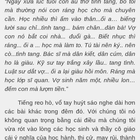
“Ngày xưa lúc tuổi còn ấu thơ tình tang, bố tôi
mà thường nói con ráng học cho mà chuyên
cần. Học nhiều thì ấm vào thân...ối a… biếng
lười sau chỉ...tình tang... bám chân...đàn bà! Vợ
con nó bắt coi nhà... đuổi gà... Biết nhục thì
ráng... ối a ... học mà làm to. Tú tài nên ký.. nên
cò...tình tang. Bác sĩ mà dân kiết, dân cúm, dân
ho là giàu. K
ỹ
sư tay trắng xây lầu.. tang tình.
Luật sư dắt vợ... ối a lại giàu hồi môn. Ráng mà
học lớp sĩ quan. Vợ sinh năm một, nhiều lon…
đếm con mà lượm tiền.”
Tiếng reo hò, vổ tay huýt sáo nghe dài hơn
các bài khác trong đêm đó. Với chúng tôi nó
không quan trọng bằng cái điều mà chúng tôi
vừa rót vào lòng các học sinh và thầy cô giáo
cái ý nghĩa của học hành, thi cử, may rủi, thành