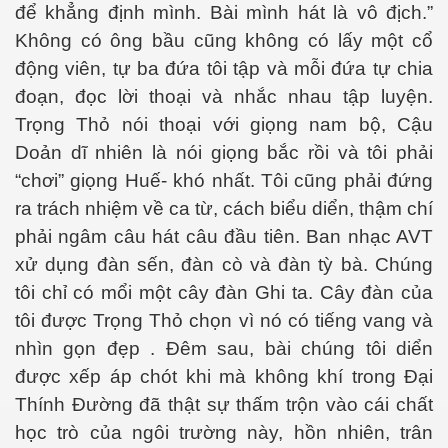
để khẳng định mình. Bài mình hát là vô địch.”
Không có ông bầu cũng không có lấy một cổ
động viên, tự ba đứa tôi tập và mỗi đứa tự chia
đoạn, đọc lời thoại và nhắc nhau tập luyện.
Trọng Thỏ nói thoại với giọng nam bộ, Cậu
Doản d
ĩ
nhiên là nói giọng bắc rồi và tôi phải
“chơi” giọng Huế- khó nhất. Tôi cũng phải đứng
ra trách nhiệm về ca từ, cách biểu diển, thậm chí
phải ngâm câu hát câu đầu tiên. Ban nhạc AVT
xử dụng đàn sến, đàn cò và đàn tỳ bà. Chúng
tôi chỉ có mổi
một
cây đàn Ghi ta. Cây đàn của
tôi được Trọng Thỏ chọn vì nó có tiếng vang và
nhìn gọn đẹp . Đêm sau, bài chúng tôi diển
được xếp áp chót khi mà không khí trong Đại
Thính Đường đã thật sự thấm trộn vào cái chất
học trò của ngôi trường này, hồn nhiên, trân