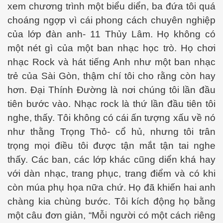
xem chương trình một biểu diển, ba đứa tôi quá
choáng ngợp vì cái phong cách chuyên nghiệp
của lớp đàn anh- 11 Thủy Lâm. Họ không có
một nét gì của một ban nhạc học trò. Họ chơi
nhạc Rock và hát tiếng Anh như một ban nhạc
trẻ của Sài Gòn, thậm chí tôi cho rằng còn hay
hơn. Đại Thính Đường là nơi chúng tôi lần đầu
tiên bước vào. Nhạc rock là thứ lần đầu tiên tôi
nghe, thấy. Tôi không có cái ấn tượng xấu về nó
đã đi xa
như thằng Trọng Thỏ- cổ hủ, nhưng tôi trân
g
trọng mọi điều tôi được tận mắt tận tai nghe
thấy. Các ban,
các
lớp khác cũng diển khá hay
với dàn nhạc, trang phục, trang điểm và có khi
còn múa phụ họa n
ữa
chứ. Họ đã khiến hai anh
chàng kia chùng bước. Tôi kích động họ bằng
một câu đơn giản,
“
Mỗi người có một cách riêng