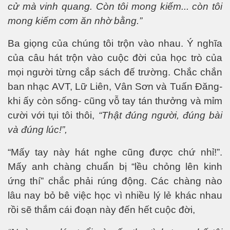
cử mà vinh quang. Còn tôi mong kiếm... còn tôi
mong kiếm cơm ăn nhờ bằng.”
Ba giọng của chúng tôi trộn vào nhau. Ý nghĩa
của câu hát trộn vào cuộc đời của học trò của
mọi người từng cắp sách đế trường. Chắc chắn
ban nhạc AVT, Lữ Liên, Vân Sơn và Tuấn Đăng-
khi ấy còn sống- cũng vỗ tay tán thưởng và mỉm
cười với tụi tôi thôi,
“Thật đúng người, đúng bài
và đúng lúc!”,
“Mấy tay này hát nghe c
ũng
được chứ nhỉ!”.
Mấy anh chàng chuẩn bị
“
lều chỏng lên kinh
ứng thí” chắc phải rúng động. Các chàng nào
lâu nay bỏ bê việc học vì nhiều lý lẻ khác nhau
rồi sẽ thắm cái đoạn này đến hết cuộc đời,