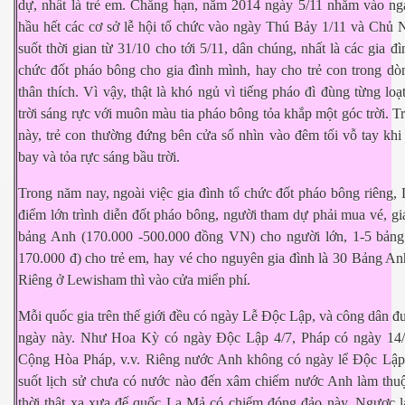
dự, nhất là trẻ em. Chẳng hạn, năm 2014 ngày 5/11 nhằm vào n
hầu hết các cơ sở lễ hội tổ chức vào ngày Thú Bảy 1/11 và Chủ 
suốt thời gian từ 31/10 cho tới 5/11, dân chúng, nhất là các gia đì
chức đốt pháo bông cho gia đình mình, hay cho trẻ con trong dò
thân thích. Vì vậy, thật là khó ngủ vì tiếng pháo đì đùng từng loạ
trời sáng rực với muôn màu tia pháo bông tỏa khắp một góc trời. T
ần 5
này, trẻ con thường đứng bên cửa sổ nhìn vào đêm tối vỗ tay kh
bay và tỏa rực sáng bầu trời.
Trong năm nay, ngoài việc gia đình tổ chức đốt pháo bông riêng,
điểm lớn trình diễn đốt pháo bông, người tham dự phải mua vé, gi
bảng Anh (170.000 -500.000 đồng VN) cho người lớn, 1-5 bản
170.000 đ) cho trẻ em, hay vé cho nguyên gia đình là 30 Bảng Anh
Riêng ở Lewisham thì vào cửa miển phí.
Mỗi quốc gia trên thế giới đều có ngày Lễ Độc Lập, và công dân đư
ngày này. Như Hoa Kỳ có ngày Độc Lập 4/7, Pháp có ngày 14/
Cộng Hòa Pháp, v.v. Riêng nước Anh không có ngày lể Độc Lập.
suốt lịch sử chưa có nước nào đến xâm chiếm nước Anh làm thuộc
thời thật xa xưa đế quốc La Mả có chiếm đóng đảo này. Ngược l