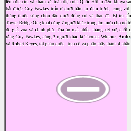
lệnh điều tra và khám xét toàn diện nhà Quốc Hội từ đêm khuya sá
bắt được Guy Fawkes trốn ở dưới hầm từ đêm trước, cùng với
thùng thuốc súng chôn dấu dưới đống củi và than đá. Bị tra tấn
Tower Bridge Ông khai cùng 7 người khác trong âm mưu cho nổ t
để giết vua và chính phủ. Tòa án mất nhiều tháng xét xử, cuối 
rằng Guy Fawkes, cùng 3 người khác là Thomas Wintour,
Ambr
và Robert Keyes
, tội phản quốc, treo cổ và phân thây thành 4 phần