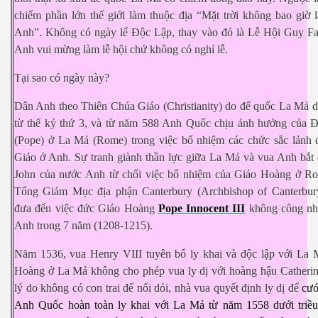
chiếm phần lớn thế giới làm thuộc địa “Mặt trời không bao giờ 
Anh”. Không có ngày lể Độc Lập, thay vào đó là Lễ Hội Guy F
Anh vui mừng làm lễ hội chứ không có nghỉ lễ.
Tại sao có ngày này?
Dân Anh theo Thiên Chúa Giáo (Christianity)
do đế quốc La Mả 
từ thế kỷ thứ 3, và từ năm 588 Anh Quốc chịu ảnh hưởng của
(Pope) ở La Mả (Rome) trong việc bổ nhiệm các chức sắc lảnh
Giáo ở Anh. Sự tranh giành thần lực giữa La Mả và vua Anh bắt 
John của nước Anh từ chối việc bổ nhiệm của Giáo Hoàng ở R
đã đi xa
Tổng Giám Mục địa phận Canterbury (Archbishop of Canterbur
g
đưa đến việc đức Giáo Hoàng
Pope Innocent III
không công nh
Anh trong 7 năm (1208-1215).
Năm 1536, vua Henry VIII tuyên bố ly khai và độc lập với La
Hoàng ở La Mả không cho phép vua ly dị với hoàng hậu Catherin
lý do không có con trai để nối dỏi, nhà vua quyết định ly dị để
cư
Anh Quốc hoàn toàn ly khai với La Mả từ năm 1558 dưới triề