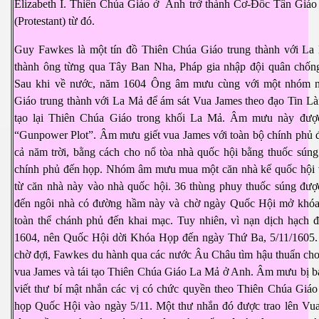
Elizabeth I. Thiên Chúa Giáo ở Anh trở thành Cơ-Đốc Tân Giáo
(Protestant) từ đó.
Guy Fawkes là một tín đồ Thiên Chúa Giáo trung thành với La
thành ông từng qua Tây Ban Nha, Pháp gia nhập đội quân chốn
Sau khi về nước, năm 1604 Ông âm mưu cùng với một nhóm 
Giáo trung thành với La Mả để ám sát Vua James theo đạo Tin Là
tạo lại Thiên Chúa Giáo trong khối La Mả. Âm mưu này được 
“Gunpower Plot”. Âm mưu giết vua James với toàn bộ chính phủ 
cả năm trời, bằng cách cho nổ tòa nhà quốc hội bằng thuốc súng
chính phủ đến họp. Nhóm âm mưu mua một căn nhà kế quốc hội
từ căn nhà này vào nhà quốc hội. 36 thùng phuy thuốc súng đượ
đến ngôi nhà có đường hầm này và chờ ngày Quốc Hội mở khóa
toàn thể chánh phủ đến khai mạc. Tuy nhiên, vì nạn dịch hạch 
1604, nên Quốc Hội dời Khóa Họp đến ngày Thứ Ba, 5/11/1605. 
chờ đợi, Fawkes du hành qua các nước Âu Châu tìm hậu thuẩn ch
vua James và tái tạo Thiên Chúa Giáo La Mả ở Anh. Âm mưu bị bạ
viết thư bí mật nhắn các vị có chức quyền theo Thiên Chúa Giá
họp Quốc Hội vào ngày 5/11. Một thư nhắn đó được trao lên Vua