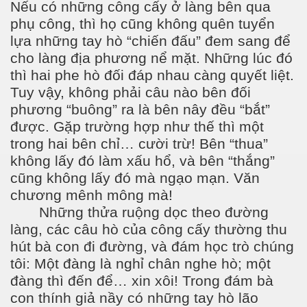
Nếu có những công cấy ở làng bên qua
phụ công, thì họ cũng không quên tuyển
lựa những tay hò “chiến đấu” đem sang để
cho làng địa phương nể mặt. Những lúc đó
thì hai phe hò đối đáp nhau càng quyết liệt.
Tuy vậy, không phải câu nào bên đối
phương “buông” ra là bên nây đều “bắt”
được. Gặp trường hợp như thế thì một
trong hai bên chỉ… cười trừ! Bên “thua”
không lấy đó làm xấu hổ, và bên “thắng”
cũng không lấy đó mà ngạo mạn. Văn
chương mênh mông mà!
Những thửa ruộng dọc theo đường
làng, các câu hò của công cấy thường thu
hút bà con đi đường, và đám học trò chúng
tôi: Một đàng là nghỉ chân nghe hò; một
đàng thì đến để… xin xôi! Trong đám bà
con thính giả nầy có những tay hò lão