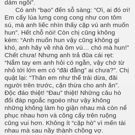
dám ngồi”.
Có anh “bạo” đến sỗ sàng: “Ơi, ai đó ơi!
Em cấy lúa lưng cong cong như con tôm
sú, mà anh liếc nhìn thấy cặp vú anh muốn
hun”. Hết chỗ nói! Còn chị cũng không
kém: “Anh muốn hun vậy cũng không gi
khó, anh hãy về nhà ôm vú… chó mà hun!”
Chết chưa! Nhưng anh trả đũa cái rẹt:
“Nắm tay em anh hỏi có ngằn, vậy chớ từ
nhỏ tới lớn em có “đãi đằng” ai chưa?”. Chị
quật lại: “Thân em như thể trái dừa, đãi
người trên trước, cặn thừa cho anh ăn”.
Độc đáo thiệt! “Đau” thiệt! Những câu hò
đối đáp ngoắc ngoéo như vậy không
những không làm họ giận nhau mà còn nể
phục nhau hơn và công cấy trên ruộng
ư Phạm NLS
cũng vui hơn. Không ít “cặp hò” vì mến tài
nhau mà sau nầy thành chồng vợ.