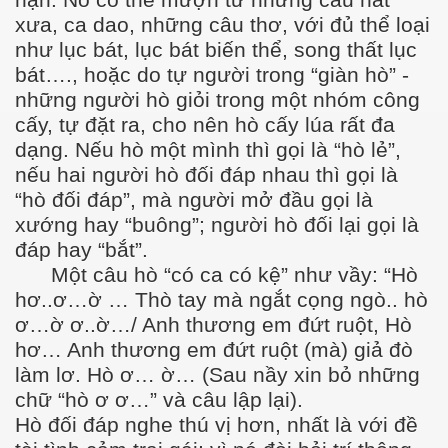
hạn. Nó có thể mượn từ những câu hát
xưa, ca dao, những câu thơ, với đủ thể loại
như lục bát, lục bát biến thể, song thất lục
bát…., hoặc do tự người trong “giàn hò” -
những người hò giỏi trong một nhóm công
cấy, tự đặt ra, cho nên hò cấy lúa rất đa
ần 5
dạng. Nếu hò một mình thì gọi là “hò lẻ”,
nếu hai người hò đối đáp nhau thì gọi là
“hò đối đáp”, mà người mở đầu gọi là
xướng hay “buông”; người hò đối lại gọi là
đáp hay “bắt”.
Một câu hò “có ca có kệ” như vầy: “Hò
hơ..ơ…ờ … Thò tay mà ngắt cọng ngò.. hò
ơ…ờ ơ..ờ…/ Anh thương em đứt ruột, Hò
hơ… Anh thương em đứt ruột (mà) giả đò
làm lơ. Hò ơ… ờ… (Sau nầy xin bỏ những
chữ “hò ơ ơ…” và câu lập lại).
Hò đối đáp nghe thú vị hơn, nhất là với đề