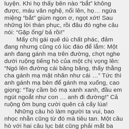
luyện. Khi họ thấy bên nào “bắt” không
được, máu văn nghệ, nổi lên, họ… ngứa
miệng “bắt” giùm ngon ơ, ngọt xớt! Sau
những lời thán phục, rồi đâu đó nghe câu
nói: “Gặp ổng/ bả rồi!”
Mấy chị gái quê dù chất phác, đảm
đang nhưng cũng có lúc đáo để lắm: Một
anh đang gánh mạ trên đường, chợt nghe
dưới ruộng tiếng hò của một chị vọng lên:
“Ngó lên đường cái băng băng, thấy thằng
cha gánh mạ mặt nhăn như cái …” Tức thì
anh gánh mạ bèn để gánh mạ xuống, cao
giọng: “Tay cầm bó mạ xanh xanh, đầu em
ngút ngoắt như con … anh đi đường!” Cả
ruộng ôm bụng cười quên cả cấy lúa!
Những câu hò làm người ta vui, bao
nhọc nhằn cũng từ đó mà tiêu tan. Một câu
hò với hai câu lục bát cũng phải mất ba