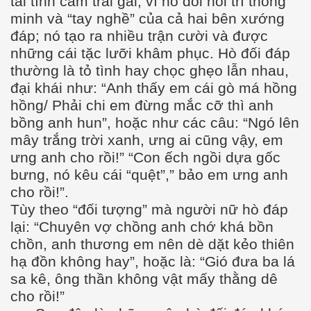
tài tình cảm trai gái; vì nó đòi hỏi trí thông
minh và “tay nghề” của cả hai bên xướng
đáp; nó tạo ra nhiều trận cười và được
những cái tặc lưỡi khâm phục. Hò đối đáp
thường là tỏ tình hay chọc ghẹo lẫn nhau,
đại khái như: “Anh thấy em cái gò má hồng
hồng/ Phải chi em đừng mắc cỡ thì anh
bồng anh hun”, hoặc như các câu: “Ngó lên
mây trắng trời xanh, ưng ai cũng vậy, em
ưng anh cho rồi!” “Con ếch ngồi dựa gốc
đã đi xa
bưng, nó kêu cái “quệt”,” bảo em ưng anh
cho rồi!”.
g
Tùy theo “đối tượng” mà người nữ hò đáp
lại: “Chuyên vợ chồng anh chớ khá bồn
chồn, anh thương em nên dè dặt kẻo thiên
hạ đồn không hay”, hoặc là: “Gió đưa ba lá
sa kê, ông thần không vật mấy thằng dê
cho rồi!”