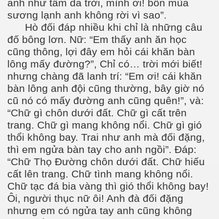
anh như tấm da trời, mình ơi! bốn mùa
sương lạnh anh không rời vì sao”.
Hò đối đáp nhiều khi chỉ là những câu
đố bông lơn. Nữ: “Em thấy anh ăn học
cũng thông, lợi đây em hỏi cái khăn bàn
lông mấy đường?”, Chỉ có… trời mới biết!
nhưng chàng đã lanh trí: “Em ơi! cái khăn
bàn lông anh đội cũng thường, bây giờ nó
cũ nó có mấy đường anh cũng quên!”, và:
“Chữ gì chôn dưới đất. Chữ gì cất trên
trang. Chữ gì mang không nổi. Chữ gì gió
thổi không bay. Trai như anh mà đối đặng,
thì em ngửa bàn tay cho anh ngồi”. Đáp:
“Chữ Thọ Đường chôn dưới đất. Chữ hiếu
cất lên trang. Chữ tình mang không nổi.
Chữ tạc đá bia vàng thì gió thổi không bay!
Ôi, người thục nữ ôi! Anh đà đối đặng
nhưng em có ngửa tay anh cũng không