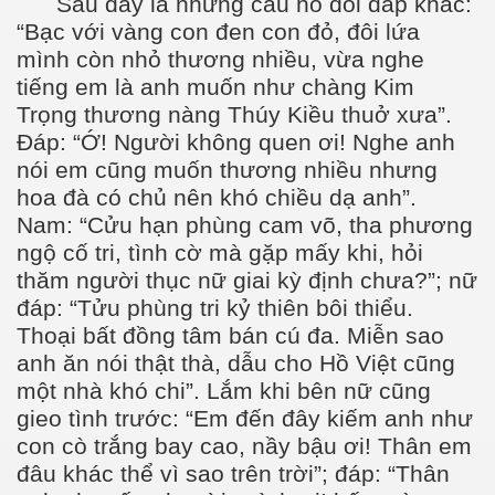
Sau đây là những câu hò đối đáp khác:
“Bạc với vàng con đen con đỏ, đôi lứa
mình còn nhỏ thương nhiều, vừa nghe
tiếng em là anh muốn như chàng Kim
Trọng thương nàng Thúy Kiều thuở xưa”.
Đáp: “Ớ! Người không quen ơi! Nghe anh
nói em cũng muốn thương nhiều nhưng
hoa đà có chủ nên khó chiều dạ anh”.
Nam: “Cửu hạn phùng cam võ, tha phương
ngộ cố tri, tình cờ mà gặp mấy khi, hỏi
thăm người thục nữ giai kỳ định chưa?”; nữ
đáp: “Tửu phùng tri kỷ thiên bôi thiểu.
Thoại bất đồng tâm bán cú đa. Miễn sao
anh ăn nói thật thà, dẫu cho Hồ Việt cũng
một nhà khó chi”. Lắm khi bên nữ cũng
gieo tình trước: “Em đến đây kiếm anh như
con cò trắng bay cao, nầy bậu ơi! Thân em
đâu khác thể vì sao trên trời”; đáp: “Thân