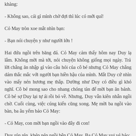
khàng:
- Không sao, cái gì mình chờ
đ
ợ
i thì lúc có m
ới quí!
Cỏ
May tròn xoe m
ắ
t nhìn b
ạn:
- Bạ
n nói chuy
ệ
n y nh
ư
ng
ườ
i l
ớn !
Hai đứ
a ng
ồ
i trên băng đá. C
ỏ
May c
ả
m th
ấ
y hôm nay Duy l
ạ
l
ắ
m. Không m
ờ
i mà t
ớ
i, nói chuy
ệ
n không gi
ố
ng m
ọ
i ngày. Tr
ả
l
ờ
i ch
ẳ
ng ăn nh
ậ
p gì vào câu h
ỏ
i c
ủ
a cô bé nh
ư
ng C
ỏ
May ch
ẳ
ng
dám th
ắ
c m
ắ
c v
ớ
i ng
ườ
i b
ạ
n hi
ề
n h
ậ
u c
ủ
a mình. M
ắ
t Duy c
ứ
nhìn
vào m
ấ
y nén h
ươ
ng m
ẹ
th
ắ
p. D
ườ
ng nh
ư
Duy có đi
ề
u gì khó
nghĩ. Cô bé mong sao cho nhang chóng tàn đ
ể
m
ờ
i b
ạ
n ăn bánh.
Cô bé s
ợ
Duy l
ạ
i t
ự
ái r
ồ
i b
ỏ
v
ề
. Nh
ư
ng, Duy v
ẫ
n kiên nh
ẫ
n ng
ồ
i
ch
ờ
. Cu
ố
i cùng, vi
ệ
c cúng ki
ế
n cũng xong. M
ẹ
m
ờ
i ba ng
ồ
i vào
bàn, ba âu y
ế
m b
ả
o C
ỏ May:
- Cỏ
May, con m
ờ
i b
ạ
n ng
ồi vào đây đi con!
Duy rón rén, khép nép ngồ
i bên C
ỏ
May. Ba C
ỏ
May vui v
ẻ
b
ảo: