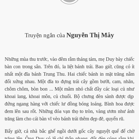
Nguy
ễ
n Th
ị
Mây
Truy
ệ
n ng
ắ
n của
Nhữ
ng mùa thu tr
ướ
c, vào đêm r
ằ
m tháng tám, m
ẹ
Duy bày chi
ế
c
bàn con trong sân. Trên đó, la li
ệ
t bánh trái. Bao gi
ờ
, cũng có ít
nh
ấ
t m
ộ
t đĩa bánh Trung Thu. Hai chi
ế
c bánh in m
ặ
t trăng n
ằ
m
đ
ố
i x
ứ
ng nhau. M
ộ
t đĩa to đ
ự
ng trái cây g
ồ
m b
ưở
i, cam, nhãn,
chôm chôm, bòn bon ... M
ộ
t mâm nh
ỏ
ch
ấ
t đ
ầ
y các lo
ạ
i c
ủ
nh
ư
khoai lang, khoai môn, c
ủ
chu
ố
i. B
ộ
ch
ư
ng đèn sành đ
ượ
c d
ị
p
đ
ứ
ng ngang hàng v
ớ
i chi
ế
c l
ư
đ
ồ
ng bóng loáng. Bình hoa đ
ượ
c
đem lên sau r
ố
t. Nh
ữ
ng đóa v
ạ
n th
ọ
to tròn, vàng
ươ
m nh
ư
ánh
trăng làm cho cái bàn vĩ vèo bánh trái thêm đ
ẹ
p đ
ẽ
, quy
ến rũ.
Bấ
y gi
ờ
, c
ả
nhà b
ắ
c gh
ế
ng
ồ
i d
ướ
i g
ố
c cây nguy
ệ
t qu
ế
đ
ể
ch
ờ
trăng lên. Ông Duy có l
ệ
ch
ỉ
th
ắ
p nhang, đ
ố
t đèn cúng r
ằ
m khi