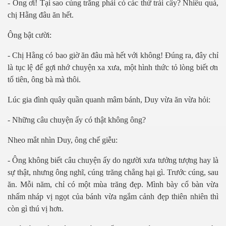
- Ông ơ
i! T
ạ
i sao cúng trăng ph
ả
i có các th
ứ
trái cây? Nhi
ề
u quá,
ch
ị
H
ằ
ng đâu ăn h
ết.
Ông bậ
t c
ười:
- Chị
H
ằ
ng có bao gi
ờ
ăn đâu mà h
ế
t v
ớ
i không! Đúng ra, đây ch
ỉ
là t
ụ
c l
ệ
đ
ể
g
ợ
i nh
ớ
chuy
ệ
n xa x
ư
a, m
ộ
t hình th
ứ
c t
ỏ
lòng bi
ế
t
ơ
n
t
ổ tiên, ông bà mà thôi.
Lúc gia đình quây quầ
n quanh mâm bánh, Duy v
ừ
a ăn v
ừ
a h
ỏi:
- Nhữ
ng câu chuy
ệ
n
ấ
y có th
ật không ông?
Nheo mắ
t nhìn Duy, ông ch
ế
gi
ễu:
- Ông không biế
t câu chuy
ệ
n
ấ
y do ng
ườ
i x
ư
a t
ưở
ng t
ượ
ng hay là
s
ự
th
ậ
t, nh
ư
ng ông nghĩ, cúng trăng ch
ẳ
ng h
ạ
i gì. Tr
ướ
c cúng, sau
ăn. M
ỗ
i năm, ch
ỉ
có m
ộ
t mùa trăng đ
ẹ
p. Mình bày c
ổ
bàn v
ừ
a
nh
ấ
m nháp v
ị
ng
ọ
t c
ủ
a bánh v
ừ
a ng
ắ
m c
ả
nh đ
ẹ
p thiên nhiên thì
còn gì thú v
ị
h
ơn.