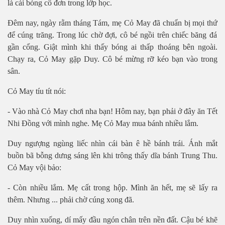
là cái bóng cô đ
ơ
n trong l
ớ
p h
ọc.
Đêm nay, ngày rằ
m tháng Tám, m
ẹ
C
ỏ
May đã chu
ẩ
n b
ị
m
ọ
i th
ứ
đ
ể
cúng trăng. Trong lúc ch
ờ
đ
ợ
i, cô bé ng
ồ
i trên chi
ế
c băng đá
g
ầ
n c
ổ
ng. Gi
ậ
t mình khi th
ấ
y bóng ai th
ấ
p thoáng bên ngoài.
Ch
ạ
y ra, C
ỏ
May g
ặ
p Duy. Cô bé m
ừ
ng r
ỡ
kéo b
ạn vào trong
sân.
Cỏ May tíu tít nói:
- Vào nhà Cỏ
May ch
ơ
i nha b
ạ
n! Hôm nay, b
ạ
n ph
ả
i
ở
đây ăn T
ế
t
Nhi Đ
ồ
ng v
ớ
i mình nghe. M
ẹ
C
ỏ
May mua bánh nhi
ề
u l
ắm.
Duy ngượ
ng ngùng li
ế
c nhìn cái bàn ê h
ề
bánh trái. Ánh m
ắ
t
bu
ồ
n bã b
ỗ
ng d
ư
ng sáng lên khi trông th
ấ
y dĩa bánh Trung Thu.
C
ỏ
May v
ộ
i b
ảo:
- Còn nhiề
u l
ắ
m. M
ẹ
c
ấ
t trong h
ộ
p. Mình ăn h
ế
t, m
ẹ
s
ẽ
l
ấ
y ra
thêm. Nh
ư
ng ... ph
ả
i ch
ờ cúng xong đã.
Duy nhìn xuố
ng, dí m
ấ
y đ
ầ
u ngón chân trên n
ề
n đ
ấ
t. C
ậ
u bé kh
ẽ