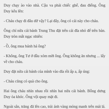
Duy chạ
y ào vào nhà. C
ậ
u va ph
ả
i chi
ế
c gh
ế
, đau đi
ếng. Ông
Duy kêu lên:
- Cháu chạ
y đi đâu d
ữ
v
ậ
y? L
ại đây, ông có cái này cho cháu.
Ông chỉ
n
ử
a cái bánh Trung Thu đ
ặ
t trên cái đĩa nh
ỏ
đ
ể
trên bàn.
Duy tròn m
ắ
t ng
ạc nhiên:
- Ồ
, ông mua bánh h
ả ông?
- Không, ông Tư
ở
đ
ầ
u xóm m
ờ
i ông. Ông không ăn nh
ư
ng ... l
ấ
y
v
ề cho cháu.
Duy đặ
t n
ử
a cái bánh c
ủ
a mình vào dĩa r
ồ
i
ấ
p a,
ấp úng:
- Cháu cũng có quà cho ông.
Hai ông cháu nhìn nhau rồ
i nhìn hai n
ử
a cái bánh. B
ỗ
ng d
ư
ng
Duy òa khóc. Ông v
ộ
i quay m
ặt đi.
Ngoài sân, trăng đã lên cao, trả
i ánh vàng m
ỏ
ng manh trên mái lá.