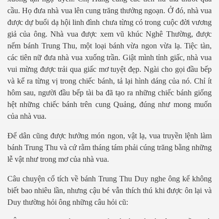
c
ầ
u. H
ọ
đ
ư
a nhà vua lên cung trăng th
ưở
ng ngo
ạ
n.
Ở
đó, nhà vua
đ
ượ
c d
ự
bu
ổ
i d
ạ
h
ộ
i linh đình ch
ư
a t
ừ
ng có trong cu
ộ
c đ
ờ
i v
ươ
ng
gi
ả
c
ủ
a ông. Nhà vua đ
ượ
c xem vũ khúc Nghê Th
ườ
ng, đ
ượ
c
n
ế
m bánh Trung Thu, m
ộ
t lo
ạ
i bánh v
ừ
a ngon v
ừ
a l
ạ
. Ti
ệ
c tàn,
các tiên n
ữ
đ
ư
a nhà vua xu
ố
ng tr
ầ
n. Gi
ậ
t mình t
ỉ
nh gi
ấ
c, nhà vua
vui m
ừ
ng đ
ượ
c tr
ả
i qua gi
ấ
c m
ơ
tuy
ệ
t đ
ẹ
p. Ngài cho g
ọ
i đ
ầ
u b
ế
p
và k
ể
ra t
ừ
ng v
ị
trong chi
ế
c bánh, t
ả
l
ạ
i hình dáng c
ủ
a nó. Ch
ỉ
ít
hôm sau, ng
ườ
i đ
ầ
u b
ế
p tài ba đã t
ạ
o ra nh
ữ
ng chi
ế
c bánh gi
ố
ng
h
ệ
t nh
ữ
ng chi
ế
c bánh trên cung Qu
ả
ng, đúng nh
ư
mong mu
ố
n
c
ủa nhà vua.
Để
dân cũng đ
ượ
c h
ưở
ng món ngon, v
ậ
t l
ạ
, vua truy
ề
n l
ệ
nh làm
bánh Trung Thu và c
ứ
r
ằ
m tháng tám ph
ả
i cúng trăng b
ằ
ng nh
ữ
ng
l
ễ
v
ậ
t nh
ư
trong m
ơ
c
ủa nhà vua.
Câu chuyệ
n c
ổ
tích v
ề
bánh Trung Thu Duy nghe ông k
ể
không
bi
ế
t bao nhiêu l
ầ
n, nh
ư
ng c
ậ
u bé v
ẫ
n thích thú khi đ
ượ
c ôn l
ạ
i và
Duy th
ườ
ng h
ỏ
i ông nh
ữ
ng câu h
ỏi cũ: