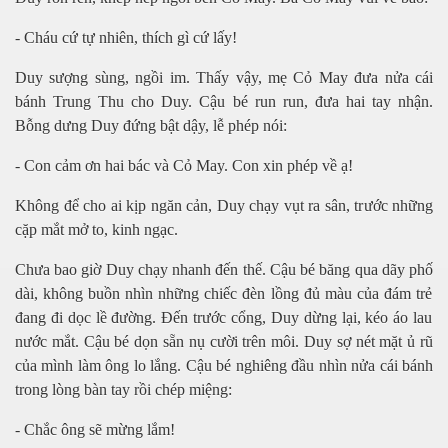
- Cháu cứ
t
ự
nhiên, thích gì c
ứ
l
ấy!
Duy sượ
ng sùng, ng
ồ
i im. Th
ấ
y v
ậ
y, m
ẹ
C
ỏ
May đ
ư
a n
ử
a cái
bánh Trung Thu cho Duy. C
ậ
u bé run run, đ
ư
a hai tay nh
ậ
n.
B
ỗ
ng d
ư
ng Duy đ
ứ
ng b
ậ
t d
ậ
y, l
ễ phép nói:
- Con cả
m
ơ
n hai bác và C
ỏ
May. Con xin phép v
ề
ạ!
Không để
cho ai k
ị
p ngăn c
ả
n, Duy ch
ạ
y v
ụ
t ra sân, tr
ướ
c nh
ữ
ng
c
ặ
p m
ắ
t m
ở
to, kinh ng
ạc.
Chư
a bao gi
ờ
Duy ch
ạ
y nhanh đ
ế
n th
ế
. C
ậ
u bé băng qua dãy ph
ố
dài, không bu
ồ
n nhìn nh
ữ
ng chi
ế
c đèn l
ồ
ng đ
ủ
màu c
ủ
a đám tr
ẻ
đang đi d
ọ
c l
ề
đ
ườ
ng. Đ
ế
n tr
ướ
c c
ổ
ng, Duy d
ừ
ng l
ạ
i, kéo áo lau
n
ướ
c m
ắ
t. C
ậ
u bé d
ọ
n s
ẵ
n n
ụ
c
ườ
i trên môi. Duy s
ợ
nét m
ặ
t
ủ
rũ
c
ủ
a mình làm ông lo l
ắ
ng. C
ậ
u bé nghiêng đ
ầ
u nhìn n
ử
a cái bánh
trong lòng bàn tay r
ồ
i chép mi
ệng:
- Chắ
c ông s
ẽ
m
ừ
ng l
ắm!