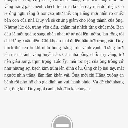
v
ầ
ng trăng gác chênh ch
ế
ch trên mái lá c
ủ
a dãy nhà đ
ố
i di
ệ
n. Có
l
ẽ
ông nghĩ r
ằ
ng
ở
n
ơ
i cao nh
ư
th
ế
, ch
ị
H
ằ
ng m
ớ
i nhìn rõ chi
ế
c
bàn con c
ủ
a nhà Duy và s
ẽ
ch
ứ
ng giám cho lòng thành c
ủ
a ông.
Nh
ư
ng lúc đó, trăng y
ể
u đi
ệ
u, ch
ậ
m r
ả
i nhích t
ừ
ng chút m
ộ
t. Ban
đ
ầ
u là m
ộ
t qu
ầ
ng sáng nhàn nh
ạ
t t
ừ
t
ừ
n
ổ
i lên, n
ở
ra, lan r
ộ
ng r
ồ
i
ch
ị
H
ằ
ng xu
ấ
t hi
ệ
n. Ch
ị
khoan thai đi lên b
ầ
u tr
ờ
i trong v
ắ
t. Duy
ần 5
thích thú reo to khi nhìn bóng trăng tròn vành v
ạ
nh. Trăng t
ướ
i
lên mái lá ánh vàng huy
ề
n
ả
o. Căn nhà b
ỗ
ng ch
ố
c m
ạ
vàng, tr
ở
nên giàu sang, tr
ị
nh tr
ọ
ng. Lúc
ấ
y, mái tóc b
ạ
c c
ủ
a ông trông c
ứ
nh
ư
nh
ữ
ng s
ợ
i b
ạ
ch kim trùm lên đ
ỉ
nh đ
ầ
u. Ông ch
ắ
p hai tay, m
ắ
t
ng
ướ
c nhìn trăng, lâm râm kh
ấ
n vái. Ông m
ờ
i ch
ị
H
ằ
ng xu
ố
ng ăn
bánh r
ồ
i phò h
ộ
cho gia đình an vui, h
ạ
nh phúc. Và đ
ể
ch
ờ
nhang
tàn, ông kêu Duy ng
ồ
i c
ạ
nh, b
ắ
t đ
ầ
u k
ể
chuy
ện.