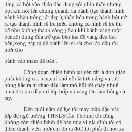
từng vá bột vào chảo dầu đang sôi,nhìn thấy những
bọt khí nổi lên chung quanh rìa bánh (tạo thành hình
vành khăn trông rất đẹp ),phần bên trong bánh bột nở
ra tạo thành hình rễ tre (nếu không có hình rễ tre thì
kể như không thành công ).Sau khi bánh vàng một
bên,tôi dùng đủa trở qua bên kia để vàng đều hai
bên,xong gắp ra để bánh lên vĩ sắt cho ráo dầu rồi
mới cho
bánh vào mâm để bán .
Công đoạn chiên bánh tai yến rất là đơn giản
đã đi xa
phải không các bạn,chỉ khổ nỗi là trời nắng và sức
nóng hắc ra từ chảo dầu làm mồ hôi tôi chảy nhuể
g
nhại,đôi khi dầu nổ lốp bốp và văng lên làm bỏng cả
tay.
Đến cuối năm đệ lục tôi may mắn đậu vào
lớp đệ ngũ trường THNLSCần Thơ,mẹ tôi cũng
không còn chiên bánh để bán nữa vì gia đình tôi có
thêm thành viên mới(em tôi ra đời),tôi phải đi học xa