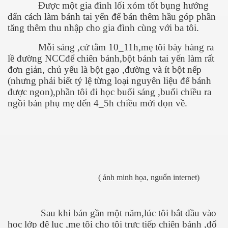
Được một gia đình lối xóm tốt bụng hướng
dẩn cách làm bánh tai yến để bán thêm hầu góp phần
tăng thêm thu nhập cho gia đình cùng với ba tôi.
Mỗi sáng ,cứ tằm 10_11h,mẹ tôi bày hàng ra
lề đường NCCđể chiên bánh,bột bánh tai yến làm rất
đơn giản, chủ yếu là bột gạo ,đường và ít bột nếp
ần 5
(nhưng phải biết tỷ lệ từng loại nguyên liệu để bánh
được ngon),phần tôi đi học buổi sáng ,buổi chiều ra
ngồi bán phụ mẹ đến 4_5h chiều mới dọn về.
( ảnh minh họa, nguổn internet)
Sau khi bán gần một năm,lúc tôi bắt đầu vào
học lớp đệ lục ,mẹ tôi cho tôi trực tiếp chiên bánh ,đổ