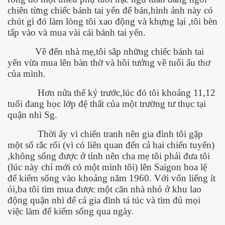
chiên từng chiếc bánh tai yến để bán,hình ảnh này có
chút gì đó làm lòng tôi xao động và khựng lại ,tôi bèn
tấp vào và mua vài cái bánh tai yến.
Về đến nhà mẹ,tôi sắp những chiếc bánh tai
yến vừa mua lên bàn thờ và hồi tưởng về tuổi ấu thơ
của mình.
Hơn nửa thế kỷ trước,lúc đó tôi khoảng 11,12
tuổi đang học lớp đệ thất của một trường tư thục tại
quận nhì Sg.
Thời ấy vì chiến tranh nên gia đình tôi gặp
một số rắc rối (vì có liên quan đến cả hai chiến tuyến)
,không sống được ở tỉnh nên cha mẹ tôi phải đưa tôi
(lúc này chỉ mới có một mình tôi) lên Saigon hoa lệ
để kiếm sống vào khoảng năm 1960. Với vốn liếng ít
ỏi,ba tôi tìm mua được một căn nhà nhỏ ở khu lao
động quận nhì để cả gia đình tá túc và tìm đủ mọi
việc làm để kiếm sống qua ngày.