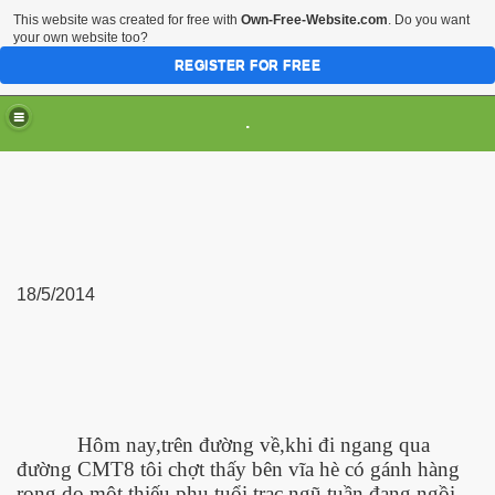
This website was created for free with
Own-Free-Website.com
. Do you want
your own website too?
REGISTER FOR FREE
.
18/5/2014
Hôm nay,trên đường về,khi đi ngang qua
đường CMT8 tôi chợt thấy bên vĩa hè có gánh hàng
rong do một thiếu phụ tuổi trạc ngũ tuần đang ngồi