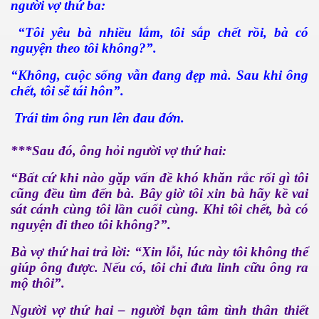
người vợ thứ ba:
“Tôi yêu bà nhiều lắm, tôi sắp chết rồi, bà có
nguyện theo tôi không?”.
“Không, cuộc sống vẫn đang đẹp mà. Sau khi ông
chết, tôi sẽ tái hôn”.
Trái tim ông run lên đau đớn.
***Sau đó, ông hỏi người vợ thứ hai:
“Bất cứ khi nào gặp vấn đề khó khăn rắc rối gì tôi
cũng đều tìm đến bà. Bây giờ tôi xin bà hãy kề vai
sát cánh cùng tôi lần cuối cùng. Khi tôi chết, bà có
nguyện đi theo tôi không?”.
Bà vợ thứ hai trả lời: “Xin lỗi, lúc này tôi không thể
giúp ông được. Nếu có, tôi chỉ đưa linh cữu ông ra
mộ thôi”.
Người vợ thứ hai – người bạn tâm tình thân thiết