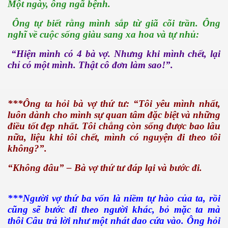
Một ngày, ông ngã bệnh.
Ông tự biết rằng mình sắp từ giã cõi trần. Ông
nghĩ về cuộc sống giàu sang xa hoa và tự nhủ:
“Hiện mình có 4 bà vợ. Nhưng khi mình chết, lại
chỉ có một mình. Thật cô đơn làm sao!”.
***Ông ta hỏi bà vợ thứ tư: “Tôi yêu mình nhất,
luôn dành cho mình sự quan tâm đặc biệt và những
điều tốt đẹp nhất. Tôi chẳng còn sống được bao lâu
đã đi xa
nữa, liệu khi tôi chết, mình có nguyện đi theo tôi
không?”.
g
“Không đâu” – Bà vợ thứ tư đáp lại và bước đi.
***Người vợ thứ ba vốn là niềm tự hào của ta, rồi
cũng sẽ bước đi theo người khác, bỏ mặc ta mà
thôi Câu trả lời như một nhát dao cứa vào. Ông hỏi