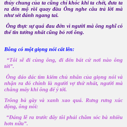
thủy chung của ta cũng chỉ khóc khi ta chết, đưa ta
ra đến mộ rồi quay đầu Ông nghe câu trả lời mà
như sét đánh ngang tai.
Ông thực sự quá đau đớn vì người mà ông nghĩ có
thể tin tưởng nhất cũng bỏ rơi ông.
Bỗng có một giọng nói cất lên:
“Tôi sẽ đi cùng ông, đi đến bất cứ nơi nào ông
tới”.
Ông dáo dác tìm kiếm chủ nhân của giọng nói và
nhận ra đó chính là người vợ thứ nhất, người mà
chẳng mấy khi ông để ý tới.
Trông bà gầy và xanh xao quá. Rưng rưng xúc
động, ông nói:
“Đáng lẽ ra trước đây tôi phải chăm sóc bà nhiều
hơn nữa”.