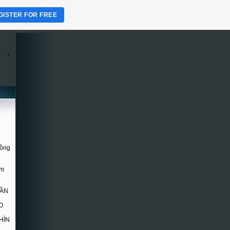
GISTER FOR FREE
.
Hồng
om
DẦN
O
HÌN