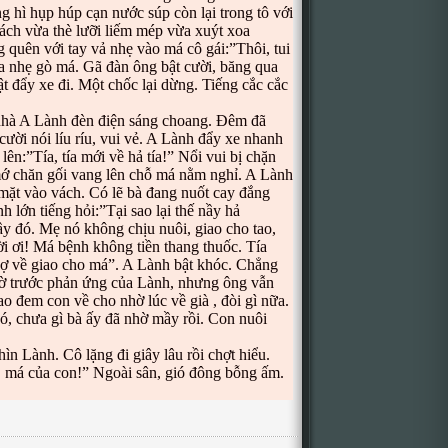
g hì hụp húp cạn nước súp còn lại trong tô với
ách vừa thè lưỡi liếm mép vừa xuýt xoa
g quên với tay vả nhẹ vào má cô gái:”Thôi, tui
oa nhẹ gò má. Gã đàn ông bật cười, băng qua
 đẩy xe đi. Một chốc lại dừng. Tiếng cắc cắc
nhà A Lành đèn điện sáng choang. Đêm đã
ười nói líu ríu, vui vẻ. A Lành đẩy xe nhanh
ên:”Tía, tía mới về hả tía!” Nổi vui bị chặn
 mớ chăn gối vang lên chỗ má nằm nghỉ. A Lành
ặt vào vách. Có lẽ bà đang nuốt cay đắng
 lớn tiếng hỏi:”Tại sao lại thế nầy hả
ầy đó. Mẹ nó không chịu nuôi, giao cho tao,
ời ơi! Má bệnh không tiền thang thuốc. Tía
nợ về giao cho má”. A Lành bật khóc. Chẳng
gờ trước phản ứng của Lành, nhưng ông vẫn
o đem con về cho nhờ lúc về già , đòi gì nữa.
, chưa gì bà ấy đã nhờ mầy rồi. Con nuôi
 Lành. Cô lặng đi giây lâu rồi chợt hiểu.
 má của con!” Ngoài sân, gió đông bỗng ấm.