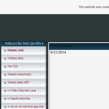
This website was create
THNLS CẦN THƠ- QUYỂN 4
Tiếng gõ của đêm
TRANG CHỦ
6/11/2014
THÔNG BÁO
TIN TỨC
TRANG KHOA HỌC
TRANG BẠN VIẾT
=> Thầy Châu Kim Lang
=> Người nhóm lửa
=> Ký ức về một thuở giao thời