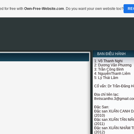
d for free with
Own-Free-Website.com
. Do you want your own website too?
RE
BAN ĐIỀU HÀNH
1: Võ Thanh Nghi
2: Dương Văn Phương
3: Trần Công Bình
4: NguyễnThanh Liêm
5: Lý Thái Lâm
Cố vấn: Dr Trần-Đăng 
Địa chỉ liên lạc:
thnlscantho.3@gmail.c
Đặc San:
Đặc san XUÂN CANH 
(2010)
Đặc san XUÂN TÂN MÃ
(2011)
Đặc san XUÂN NHÂM T
(2012)