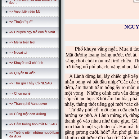
lần 5
=> Vượt biên đến Mỹ
=> Thuận "què"
NGUY
=> Chuyên dạy trẻ con ở Nhật
=> Mẹ là biển trời
P
hố khuya vắng ngắt. Mưa tí tác
=> Ngoại tui
Mặt đường loang loáng nước, ướt át,
sáng choi chói màu mặt trời chiều. T
=> Khuyển mã chí tình
rơi tiếng nổ phì phạch, nặng nhọc, ké
=> Quyển tự điển
A Lành dừng lại, lấy chiếc ghế xếp c
nhẵn bóng và bắt đầu nhịp:”Cắc cắc 
=> Thư gởi Thầy Cô NLSAG
đêm, âm thanh trầm bổng ấy rõ mồn m
một vòng . Những cánh cửa vẫn đóng 
=> Chọn nghề
súp sôi lục bục. Khói ấm lan tỏa, ph
nhẩy, thảng thốt tiếng gọi mời “cắc 
=> Thành phố Vancouver
Từ dãy phố cổ, một cánh cửa chợt rên
=> Cùng một con đường
hướng xe phở. A Lành mừng rỡ, đứng b
thanh gỗ vào nhau như thúc giục. Gã 
=> Cảm tưởng họp mặt NLS AG
mũi thành một vạch đen xì. Hai mắt h
gắng gượng cười, hỏi:” Ăn phở gì, h
=> Tưởng niệm những người bạn
đã đi xa
khuôn mặt bừng đỏ của cô:” Có gì ăn 