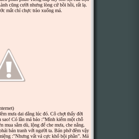
ành cũng cười nhưng lòng cứ bồi hồi, rất lạ.
ớc mắt chỉ chực trào xuống má.
ernet)
 mưa dai dẳng lúc đó. Cô chợt thấy đời
àm sao! Có lần má bảo :”Mình kiếm một chỗ
iền mua sắm dù, lộng để che mưa, che nắng.
phải bán tranh với người ta. Bán phở đêm vậy
miệng :”Nhưng vất vả cực khổ bội phần”. Má