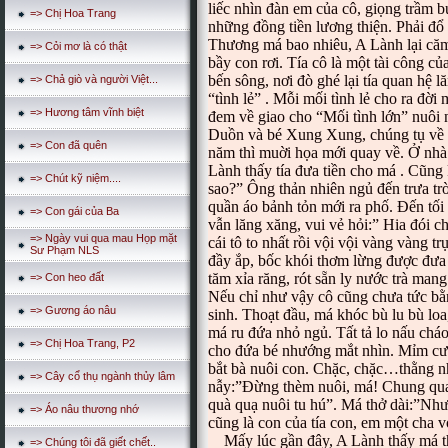
liếc nhìn đàn em của cô, giọng trầm 
=> Chị Hoa Trang
những đồng tiền lương thiện. Phải đổ 
Thương má bao nhiêu, A Lành lại căm
=> Cỏi mơ là có thật
bầy con rơi. Tía cô là một tài công 
bến sông, nơi đò ghé lại tía quan hệ 
=> Chả giò và người Việt...
“tình lẻ” . Mỗi mối tình lẻ cho ra đời
=> Hương tâm vĩnh biệt
đem về giao cho “Mối tình lớn” nuôi
Duồn và bé Xung Xung, chúng tụ về là
=> Con đã quên
năm thì muời họa mới quay về. Ở nhà 
Lành thấy tía đưa tiền cho má . Cũn
=> Chút kỹ niệm....
sao?” Ông thản nhiên ngủ đến trưa trờ
quần áo bảnh tỏn mới ra phố. Đến tố
=> Con gái của Ba
vẫn lăng xăng, vui vẻ hỏi:” Hia đói 
=> Ngày vui qua mau Họp mặt
cái tô to nhất rồi vội vội vàng vàng t
Sư Phạm NLS
đầy ắp, bốc khói thơm lừng được đưa 
tăm xỉa răng, rót sẵn ly nước trà man
=> Con heo đất
Nếu chỉ như vậy cô cũng chưa tức bằng
=> Gương áo nâu
sinh. Thoạt đầu, má khóc bù lu bù lo
má ru đứa nhỏ ngủ. Tất tả lo nấu cháo
=> Chị Hoa Trang, P2
cho đứa bé nhướng mắt nhìn. Mỉm cườ
bắt bà nuôi con. Chặc, chặc…thằng n
=> Cây cổ thụ ngành thủy lâm
nẫy:”Đừng thèm nuôi, má! Chung quan
quà quạ nuôi tu hú”. Má thở dài:”Như
=> Áo nâu thương nhớ
cũng là con của tía con, em một cha v
Mấy lúc gần đây, A Lành thấy má th
=> Chúng tôi đã giết chết..