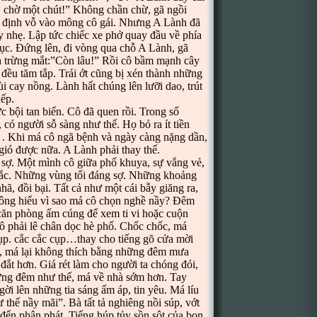
, chờ một chút!” Không chần chừ, gã ngồi
ra định vỗ vào mông cô gái. Nhưng A Lành đã
y nhẹ. Lập tức chiếc xe phở quay đầu về phía
ục. Đứng lên, đi vòng qua chỗ A Lành, gã
h trừng mắt:”Còn lâu!” Rồi cô bầm mạnh cây
 đều tăm tắp. Trái ớt cũng bị xén thành những
 cay nồng. Lành hất chúng lên lưỡi dao, trút
xếp.
ội tan biến. Cô đã quen rồi. Trong số
có người sỗ sàng như thế. Họ bỏ ra ít tiền
. Khi má cô ngã bệnh và ngày càng nặng dần,
gió được nữa. A Lành phải thay thế.
. Một mình cô giữa phố khuya, sự vắng vẻ,
trắc. Những vùng tối đáng sợ. Những khoảng
hã, đồi bại. Tất cả như một cái bẫy giăng ra,
hông hiểu vì sao má cô chọn nghề nầy? Đêm
căn phòng ấm cúng để xem ti vi hoặc cuộn
ô phải lê chân dọc hè phố. Chốc chốc, má
cụp. cắc cắc cụp…thay cho tiếng gõ cửa mời
t, má lại không thích bằng những đêm mưa
đắt hơn. Giá rét làm cho người ta chóng đói,
ững đêm như thế, má về nhà sớm hơn. Tay
ời lên những tia sáng ấm áp, tin yêu. Má líu
 thế nầy mãi”. Bà tất tả nghiêng nồi súp, vớt
ẻ đến phân phát. Tiếng húp tủy sồn sột của bọn