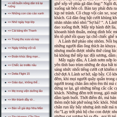
ghế xếp về phía gã đàn ông:” Ngồi đi
=> nổi buồn nông dân trả lại
ruộng
xuống sát bên cô. Bàn tay phải đưa 
kịp né tránh. Cô chụp vội cán xe, xoa
=> Những con cào cào xanh
khách. Gã đàn ông bật cười khùng kh
nhăn nhăn nhó nhó:”Sợ hả? “. A Làn
=> Nhớ ngày họp lớp
dao xuống thớt. Mấy tép hành đứt lìa,
=> Cái bảng tên Thanh
khoanh hình thuẩn, mỏng dính bốc mùi
lên tô phở rồi quay lại chỗ chiếc ghế 
=> Trung thu xưa và nay
A Lành thở phào nhẹ nhõm. Nỗi bực b
những người đàn ông thích ăn khuya , 
=> Ngày không vội vã
nhưng muốn được nhiều thứ cùng lúc 
bà không thể tiếp tục đội sương, dầm 
=> Đoản khúc lãng mạn...
Mấy ngày đầu, A Lành nơm nớp lo sợ
yên tĩnh bao trùm những đe dọa bất 
=> Chiếc áo treillis nâu
sáng nhức nhối tiếng cười cợt khiếm n
chờ đợi A Lành sơ hở, sập bẫy. Cô k
=> Delta Flight 15
đêm, khi mọi người quây quần trong 
=> Giáo dục, không thể...
người trong chăn ấm nệm êm thì má c
dừng xe lại, gõ những tiếng cắc cắc 
=> Mẹ trong viện dưỡng lão
khách. Những đêm trời trong, gió má
dầm lạnh buốt. Thời điểm đó, má bán 
=> Mơ thành đầy tớ...
thèm một bát phở nóng bốc khói. Nh
chân run lẩy bẩy nhưng ánh mắt má ng
=> Bàn về gái đẹp Nha Mân
ríu:”Lạy trời phù hộ cho con được như
những cụt xương bò ra đĩa , gọi lũ tr
=> Thu Hương- Cần Thơ