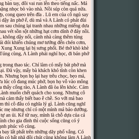
g bàn tay, đôi vai run lên theo tiếng nấc. Má
nặng nhọc bò vào nhà. Nồi súp còn quá nửa.
p, cong queo trên đĩa . Lũ em của cô ngủ say
 dậy ăn phở ế, dù má và A Lành có phát đùi
m sau chúng lại tranh nhau những miếng dưa
au vét sồn sột những hạt cơm dính ở đáy nồi.
, không dậy nổi, cảnh nhà càng thêm túng
Cái đói khiến chúng mơ tưởng đến chén cơm,
 Xung Xung lại bị sưng phổi. Bé thở khò khè
 Túng cùng, A Lành phải nghỉ học, đi bán phở
trong thao tác. Chỉ làm có mấy bát phở mà
hại. Đã vậy, mấy bà khách khó tính còn khen
n. Nhưng bọn họ lại hay trêu chọc, bẹo má,
ừa lúc cô đang múc phở, bọn họ vỗ vào mông
ừa thấy cổng rào, A Lành đã òa lên khóc. Cảm
 Lành muốn chết quách cho xong. Nhưng cô
mà cảm thấy biết bao ê chề. So với má bao
êm thì cô đâu có nghĩa lý gì. Lành cũng nghĩ
ác mẹ nhưng chỉ có một mình má bảo dưỡng.
tự an ủi. Kể từ nay, mình là chỗ dựa của cả
ình cho gia đình thì cuộc sống cũng có ý
hạnh phúc vô cùng.
 bay lất phất trên những dãy phố vắng. Có
n có bất nhã đôi chút cũng không làm A Lành