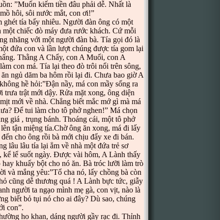
buồn: ”Muốn kiếm tiền đâu phải dễ. Nhất là
mồ hôi, sôi nước mắt, con ơi!”
 ghét tía bấy nhiêu. Người đàn ông có một
của một chiếc đò máy đưa rước khách. Cứ mỗi
lăng nhăng với một người đàn bà. Tía gọi đó là
 một đứa con và lần lượt chúng được tía gom lại
 nấng. Thằng A Chẩy, con A Muối, con A
m con má. Tía lại theo đò trôi nổi trên sông,
ăn ngủ dăm ba hôm rồi lại đi. Chưa bao giờ A
g không hề hỏi:”Đận nầy, má con mầy sống ra
i trưa trật mới dậy. Rửa mặt xong, ông diện
i mịt mới về nhà. Chẳng biết mắc mớ gì mà má
chưa? Để tui làm cho tô phở nghen!” Má chọn
rụng giá , trụng bánh. Thoáng cái, một tô phở
lên tận miệng tía.Chờ ông ăn xong, má đi lấy
g đến cho ông rồi bà mới chịu đẩy xe đi bán.
 lâu lâu tía lại ẳm về nhà một đứa trẻ sơ
a, kể lể suốt ngày. Được vài hôm, A Lành thấy
 hay khuấy bột cho nó ăn. Bà tróc lưỡi làm trò
i và mắng yêu:”Tổ cha nó, lấy chồng bà còn
hỏ cũng dễ thương quá ! A Lành bực tức, giẫy
h người ta ngạo mình mẹ gà, con vịt, nào là
ng biết bỏ tụi nó cho ai đây? Dù sao, chúng
ới con”.
ường ho khan, dáng người gầy rạc đi. Thỉnh