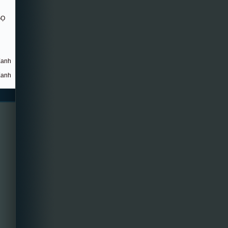
GỌ
Xanh
Xanh