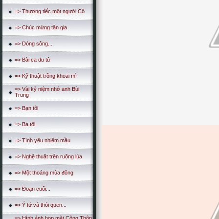
=> Thương tiếc một người Cô
=> Chúc mừng tân gia
=> Dòng sông...
=> Bài ca du tử
=> Kỹ thuật trồng khoai mì
=> Vài kỷ niệm nhớ anh Bùi
Trung
=> Bạn tôi
=> Ba tôi
=> Tình yêu nhiệm mầu
=> Nghệ thuật trên ruộng lúa
=> Một thoáng mùa đông
=> Đoạn cuối...
=> Ý tứ và thói quen...
=> Hình ảnh họp mặt Công Thôn