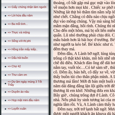
thoảng, cô bắt gặp má gục mặt vào lòn
về muộn hơn mọi khi . Chiếc xe phở 
=> Giấy chứng nhận làm người
Những lát thịt bò thâm tím nằm xếp lớ
=> Lời hứa đầu năm
như chết. Chẳng có đứa nào chịu ngồi
đụi vào mông chúng. Vậy mà sáng hô
=> Ba mối tình...
mắm mặn đắng, hôi rình. Chúng thi nh
Cho đến một hôm, má bị sốt liên miên
=> Thực và mộng
quẩn. Lũ nhỏ thường phải chịu đói. 
mẩu bánh hơn là bài học ở trường. Bé
=> Sống với thị phi
như người ta kéo bể. Bé khóc như ri.
đêm thay má.
=> Hồng trần mấy kiếp..
Đêm đầu, A Lành bỡ ngỡ, lúng túng 
trông cô thật khó khăn, mồ hôi nhễ n
=> Dấu hỏi buồn
chê đủ điều. Khách đàn ông dễ dãi hơ
=> Chợ 42
nắm tay, vuốt tóc…Có kẽ sàm sỡ , th
cô. Đêm ấy, bán hết, cô đẩy xe về, v
=> Thư cảm ơn
thấy buồn tủi cho thân phận mình. A
thương má lắm! Mới đi bán một buổi 
=> Dư âm ngày mùng 3 Tết
Thầy
năm dài đăng đẳng lặn lội giữa trời đ
thương lũ em khờ. Những đứa em kh
=> Duyên áo nâu
Bây giờ , chúng trông đợi ở Lành. Cô 
nhà. Nếu phải hy sinh tương lai của m
=> Họp mặt mini đầu năm
nghĩa lắm rồi. Và, A Lành cảm thấy 
Đêm nay, trời trở lạnh bất ngờ. Mưa
=> Luyến xuân
được một người khách ăn khuya dù hắ