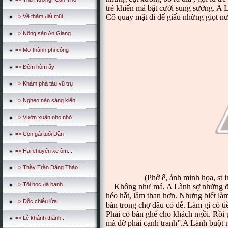
trẻ khiến má bật cười sung sướng. A L
Cô quay mặt đi để giấu những giọt nư
=> Về thăm đất mũi
=> Nông sản An Giang
=> Mơ thành phi công
=> Đêm hôm ấy
=> Khám phá tàu vũ trụ
=> Nghèo nàn sáng kiến
=> Vườn xuân nho nhỏ
=> Con gái tuổi Dần
=> Hai chuyến xe ôm...
=> Thầy Trần Đăng Thảo
(Phở ế, ảnh minh họa, st int
=> Tôi học đá banh
Không như má, A Lành sợ những đêm
héo hắt, lầm than hơn. Nhưng biết l
=> Độc chiêu lừa...
bán trong chợ đâu có dễ. Làm gì có t
Phải có bàn ghế cho khách ngồi. Rồi 
=> Lễ khánh thành...
mà đỡ phải cạnh tranh”.A Lành buột 