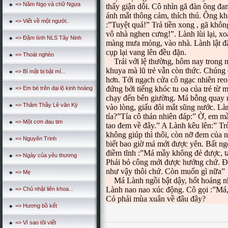
=> Năm Ngọ và chữ Ngựa
thấy giận dỗi. Cô nhìn gã đàn ông đan
ánh mắt thông cảm, thích thú. Ông kh
=> Viết về một người..
:”Tuyệt quá!” Trả tiền xong , gã khôn
vô nhà nghen cưng!”. Lành lùi lại, x
=> Đậm tình NLS Tây Ninh
màng mưa mỏng, vào nhà. Lành lật đật
cụp lại vang lên đều đặn.
=> Thoát nghèo
Trái với lệ thường, hôm nay trong 
khuya mà lũ trẻ vẫn còn thức. Chúng c
=> Bí mật bị bật mí...
hơn. Tới ngạch cửa cô ngạc nhiên reo l
đứng bởi tiếng khóc tu oa của trẻ từ
=> Em bé trên đại lộ kinh hoàng
chạy đến bên giường. Má bỗng quay m
=> Thăm Thầy Lê văn Ký
vào lòng, giấu đôi mắt sũng nước. Lành
tía?”Tía cô thản nhiên đáp:” Ờ, em m
=> Một cơn đau tim
tao đem về đây.” A Lành kêu lên:” Tr
không giúp thì thôi, còn nỡ đem của 
=> Nguyên Trinh
biết bao giờ má mới được yên. Bất n
điềm tĩnh :”Má mầy không đẻ được, ta
=> Ngày của yêu thương
Phải bỏ công mới được hưởng chứ. Đó
như vậy thôi chứ. Còn muốn gì nữa”
=> Mẹ
Má Lành ngồi bật dậy, hốt hoảng nhìn
Lành nao nao xúc động. Cô gọi :”Má,
=> Chủ nhật liên khoa...
Có phải mùa xuân về đâu đây?
=> Hương bồ kết
=> Vì sao tôi viết