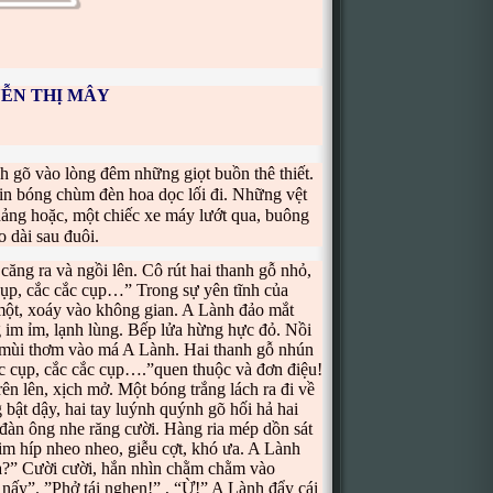
ỄN THỊ MÂY
h gõ vào lòng đêm những giọt buồn thê thiết.
 in bóng chùm đèn hoa dọc lối đi. Những vệt
hảng hoặc, một chiếc xe máy lướt qua, buông
o dài sau đuôi.
ăng ra và ngồi lên. Cô rút hai thanh gỗ nhỏ,
cụp, cắc cắc cụp…” Trong sự yên tĩnh của
ột, xoáy vào không gian. A Lành đảo mắt
im ỉm, lạnh lùng. Bếp lửa hừng hực đỏ. Nồi
ả mùi thơm vào má A Lành. Hai thanh gỗ nhún
cắc cụp, cắc cắc cụp….”quen thuộc và đơn điệu!
 lên, xịch mở. Một bóng trắng lách ra đi về
ật dậy, hai tay luýnh quýnh gõ hối hả hai
đàn ông nhe răng cười. Hàng ria mép dồn sát
im híp nheo nheo, giễu cợt, khó ưa. A Lành
ia?” Cười cười, hắn nhìn chằm chằm vào
nấy”. ”Phở tái nghen!” , “Ừ!” A Lành đẩy cái