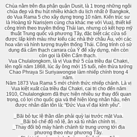
Chùa nằm trên địa phận quận Dusit, là 1 trong những ngôi
chùa đẹp và thu hút nhiều khách du lịch nhất ở Bangkok,
do Vua Rama 5 cho xây dựng trong 10 năm. Kiến trúc sư
là Hoàng tử Naris(em cùng cha khác mẹ với Vua), thiết kế
công trình theo truyền thống Thái lan, nhưng có kết hợp mỹ
thuật Trung quốc và phương Tây, đặc biệt các cửa sổ
được lấp kính màu như kiểu các nhà thờ châu Âu, với các
hoa văn và hình tượng truyền thống Thái. Công trình có sử
dụng đá cẩm thạch carrara của Ý để xây dựng, nên còn
còn gọi là Đền Cẩm thạch.
Vua Chulalongkorn, là vị Vua thứ 5 của triều đại Chakri,
lên ngôi năm 1868, lúc ấy ông mới 15 tuổi, nên thừa tướng
Chao Phraya Si Suriyawongse làm nhiếp chính trong 4
năm.
Năm 1873 Vua Rama 5 mới chính thức nhiếp chánh. Là vị
Vua kiệt xuất của triều đại Chakri, cai trị cho đến năm
1910, Chulalongkorn đã thực hiện nhiều sự thay đổi quan
trọng, có lợi cho quốc gia và thể hiện lòng nhân hậu, nên
được nhân dân tôn là: “Đức Vua vĩ đại kính yêu”.
_Bãi bỏ tục lệ thần dân phải quỳ lại trước mặt Vua.
_Bãi bỏ chế độ nô lệ, ân xá tù nhân chính trị.
_Thay đổi bộ máy hành chánh từ trung ương tới địa
phương theo như phương Tây.