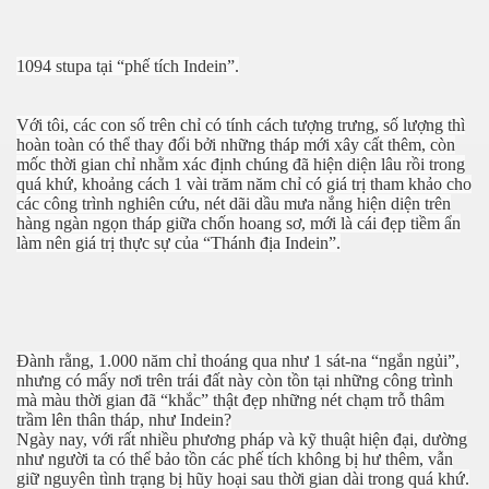
1094 stupa tại “phế tích Indein”.
Với tôi, các con số trên chỉ có tính cách tượng trưng, số lượng thì
hoàn toàn có thể thay đổi bởi những tháp mới xây cất thêm, còn
mốc thời gian chỉ nhằm xác định chúng đã hiện diện lâu rồi trong
quá khứ, khoảng cách 1 vài trăm năm chỉ có giá trị tham khảo cho
các công trình nghiên cứu, nét dãi dầu mưa nắng hiện diện trên
hàng ngàn ngọn tháp giữa chốn hoang sơ, mới là cái đẹp tiềm ẩn
làm nên giá trị thực sự của “Thánh địa Indein”.
Đành rằng, 1.000 năm chỉ thoáng qua như 1 sát-na “ngắn ngủi”,
nhưng có mấy nơi trên trái đất này còn tồn tại những công trình
mà màu thời gian đã “khắc” thật đẹp những nét chạm trỗ thâm
trầm lên thân tháp, như Indein?
Ngày nay, với rất nhiều phương pháp và kỹ thuật hiện đại, dường
như người ta có thể bảo tồn các phế tích không bị hư thêm, vẫn
giữ nguyên tình trạng bị hũy hoại sau thời gian dài trong quá khứ.