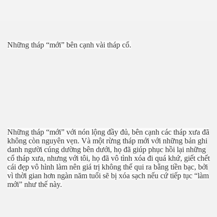
Những tháp “mới” bên cạnh vài tháp cổ.
Những tháp “mới” với nón lộng đầy đủ, bên cạnh các tháp xưa đã
không còn nguyên vẹn. Và một rừng tháp mới với những bản ghi
danh người cúng dường bên dưới, họ đã giúp phục hồi lại những
cổ tháp xưa, nhưng với tôi, họ đã vô tình xóa đi quá khứ, giết chết
cái đẹp vô hình làm nên giá trị không thể qui ra bằng tiền bạc, bởi
vì thời gian hơn ngàn năm tuổi sẽ bị xóa sạch nếu cứ tiếp tục “làm
mới” như thế này.