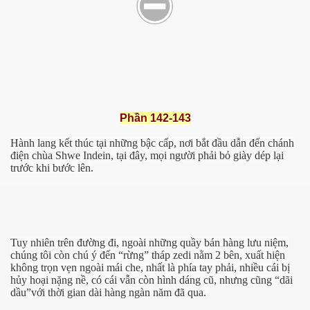
Phần 142-143
Hành lang kết thúc tại những bậc cấp, nơi bắt đầu dẫn đến chánh
điện chùa Shwe Indein, tại đây, mọi người phải bỏ giày dép lại
trước khi bước lên.
Tuy nhiên trên đường đi, ngoài những quầy bán hàng lưu niệm,
chúng tôi còn chú ý đến “rừng” tháp zedi nằm 2 bên, xuất hiện
không trọn vẹn ngoài mái che, nhất là phía tay phải, nhiều cái bị
hủy hoại nặng nề, có cái vẫn còn hình dáng cũ, nhưng cũng “dãi
dầu”với thời gian dài hàng ngàn năm đã qua.