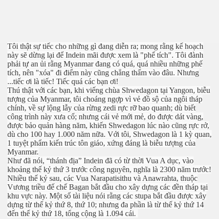
Tôi thật sự tiếc cho những gì đang diễn ra; mong rằng kế hoạch
này sẽ dừng lại để Indein mãi được xem là "phế tích". Tôi đành
phải tự an ủi rằng Myanmar đang có quá, quá nhiều những phế
tích, nên "xóa" đi điểm này cũng chẳng thấm vào đâu. Nhưng
...tiếc ơi là tiếc! Tiếc quá các bạn ơi!
Thú thật với các bạn, khi viếng chùa Shwedagon tại Yangon, biễu
tượng của Myanmar, tôi choáng ngợp vì vẻ đồ sộ của ngôi tháp
chính, về sự lộng lẫy của rừng zedi rực rỡ bao quanh; dù biết
công trình này xưa cổ; nhưng cái vẻ mới mẻ, do được dát vàng,
được bảo quản hàng năm, khiến Shwedagon lúc nào cũng rực rở,
dù cho 100 hay 1.000 năm nữa. Với tôi, Shwedagon là 1 kỳ quan,
1 tuyệt phẩm kiến trúc tôn giáo, xứng đáng là biễu tượng của
Myanmar.
Như đã nói, “thánh địa” Indein đã có từ thời Vua A dục, vào
khoảng thế kỷ thứ 3 trước công nguyên, nghĩa là 2300 năm trước!
Nhiều thế kỷ sau, các Vua Narapatisithu và Anawrahta, thuộc
Vương triều đế chế Bagan bắt đầu cho xây dựng các đền tháp tại
khu vực này. Một số tài liệu nói rằng các stupa bắt đầu được xây
dựng từ thế kỷ thứ 8, thứ 10; nhưng đa phần là từ thế kỷ thứ 14
đến thế kỷ thứ 18, tổng cộng là 1.094 cái.