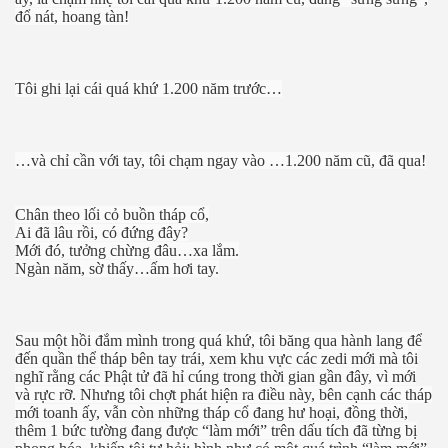
đổ nát, hoang tàn!
Tôi ghi lại cái quá khứ 1.200 năm trước…
…và chỉ cần với tay, tôi chạm ngay vào …1.200 năm cũ, đã qua!
Chân theo lối cỏ buồn tháp cổ,
Ai đã lâu rồi, có đứng đây?
Mới đó, tưởng chừng đâu…xa lắm.
Ngàn năm, sờ thấy…ấm hơi tay.
Sau một hồi đắm mình trong quá khứ, tôi băng qua hành lang để
đến quần thể tháp bên tay trái, xem khu vực các zedi mới mà tôi
nghĩ rằng các Phật tử đã hỉ cúng trong thời gian gần đây, vì mới
và rực rỡ. Nhưng tôi chợt phát hiện ra điều này, bên cạnh các tháp
mới toanh ấy, vẫn còn những tháp cổ đang hư hoại, đồng thời,
thêm 1 bức tường đang được “làm mới” trên dấu tích đã từng bị