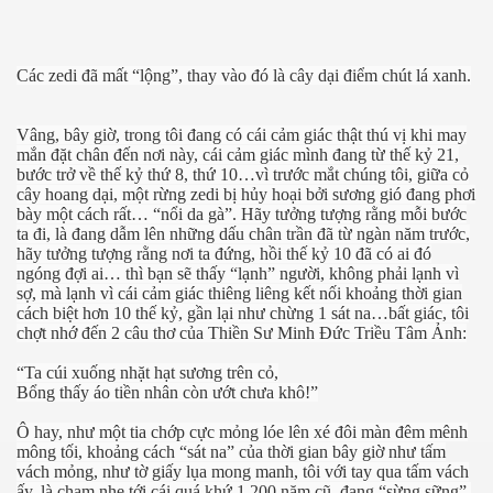
Các zedi đã mất “lộng”, thay vào đó là cây dại điểm chút lá xanh.
Vâng, bây giờ, trong tôi đang có cái cảm giác thật thú vị khi may
mắn đặt chân đến nơi này, cái cảm giác mình đang từ thế kỷ 21,
bước trở về thế kỷ thứ 8, thứ 10…vì trước mắt chúng tôi, giữa cỏ
cây hoang dại, một rừng zedi bị hủy hoại bởi sương gió đang phơi
bày một cách rất… “nổi da gà”. Hãy tưởng tượng rằng mỗi bước
ta đi, là đang dẫm lên những dấu chân trần đã từ ngàn năm trước,
hãy tưởng tượng rằng nơi ta đứng, hồi thế kỷ 10 đã có ai đó
ngóng đợi ai… thì bạn sẽ thấy “lạnh” người, không phải lạnh vì
sợ, mà lạnh vì cái cảm giác thiêng liêng kết nối khoảng thời gian
cách biệt hơn 10 thế kỷ, gần lại như chừng 1 sát na…bất giác, tôi
chợt nhớ đến 2 câu thơ của Thiền Sư Minh Đức Triều Tâm Ảnh:
“Ta cúi xuống nhặt hạt sương trên cỏ,
hanh
Bổng thấy áo tiền nhân còn ướt chưa khô!”
Ô hay, như một tia chớp cực mỏng lóe lên xé đôi màn đêm mênh
mông tối, khoảng cách “sát na” của thời gian bây giờ như tấm
vách mỏng, như tờ giấy lụa mong manh, tôi với tay qua tấm vách
ấy, là chạm nhẹ tới cái quá khứ 1.200 năm cũ, đang “sừng sững”,