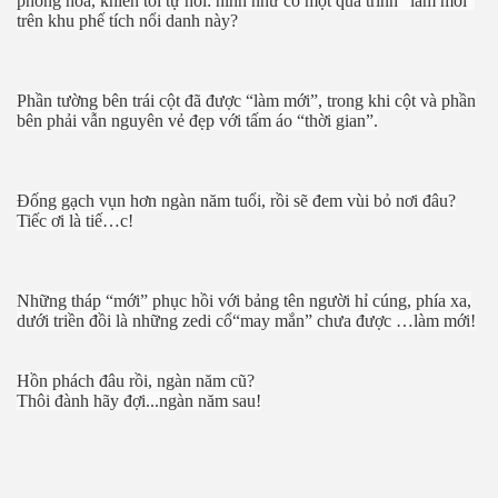
phong hóa, khiến tôi tự hỏi: hình như có một quá trình “làm mới”
trên khu phế tích nổi danh này?
Phần tường bên trái cột đã được “làm mới”, trong khi cột và phần
bên phải vẫn nguyên vẻ đẹp với tấm áo “thời gian”.
Đống gạch vụn hơn ngàn năm tuổi, rồi sẽ đem vùi bỏ nơi đâu?
Tiếc ơi là tiế…c!
Những tháp “mới” phục hồi với bảng tên người hỉ cúng, phía xa,
dưới triền đồi là những zedi cổ“may mắn” chưa được …làm mới!
Hồn phách đâu rồi, ngàn năm cũ?
 Nhật
Thôi đành hãy đợi...ngàn năm sau!