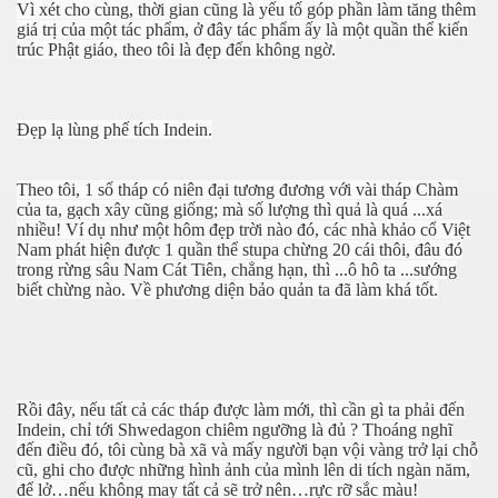
Vì xét cho cùng, thời gian cũng là yếu tố góp phần làm tăng thêm
giá trị của một tác phẩm, ở đây tác phẩm ấy là một quần thể kiến
trúc Phật giáo, theo tôi là đẹp đến không ngờ.
Đẹp lạ lùng phế tích Indein.
hiên
Theo tôi, 1 số tháp có niên đại tương đương với vài tháp Chàm
của ta, gạch xây cũng giống; mà số lượng thì quả là quá ...xá
nhiều! Ví dụ như một hôm đẹp trời nào đó, các nhà khảo cổ Việt
Nam phát hiện được 1 quần thể stupa chừng 20 cái thôi, đâu đó
trong rừng sâu Nam Cát Tiên, chẳng hạn, thì ...ô hô ta ...sướng
biết chừng nào. Về phương diện bảo quản ta đã làm khá tốt.
Rồi đây, nếu tất cả các tháp được làm mới, thì cần gì ta phải đến
Indein, chỉ tới Shwedagon chiêm ngưỡng là đủ ? Thoáng nghĩ
đến điều đó, tôi cùng bà xã và mấy người bạn vội vàng trở lại chỗ
cũ, ghi cho được những hình ảnh của mình lên di tích ngàn năm,
để lở…nếu không may tất cả sẽ trở nên…rực rỡ sắc màu!