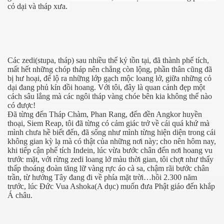
cỏ dại và tháp xưa.
Các zedi(stupa, tháp) sau nhiều thế kỷ tồn tại, đã thành phế tích,
mất hết những chóp tháp nên chẳng còn lộng, phần thân cũng đã
bị hư hoại, để lộ ra những lớp gạch mộc loang lở, giữa những cỏ
dại đang phủ kín đồi hoang. Với tôi, đây là quan cảnh đẹp một
cách sâu lắng mà các ngôi tháp vàng chóe bên kia không thể nào
có được!
Đã từng đến Tháp Chàm, Phan Rang, đến đền Angkor huyền
thoại, Siem Reap, tôi đã từng có cảm giác trở về cái quá khứ mà
p cổ đại
mình chưa hề biết đến, đã sống như mình từng hiện diện trong cái
không gian kỳ lạ mà có thật của những nơi này; cho nên hôm nay,
khi tiếp cận phế tích Indein, lúc vừa bước chân đến nơi hoang vu
trước mặt, với rừng zedi loang lở màu thời gian, tôi chợt như thấy
thấp thoáng đoàn tăng lữ vàng rực áo cà sa, chậm rãi bước chân
trần, từ hướng Tây đang đi về phía mặt trời…hồi 2.300 năm
trước, lúc Đức Vua Ashoka(A dục) muốn đưa Phật giáo đến khắp
Á châu.