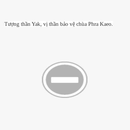
T
ượ
ng th
ầ
n Yak, v
ị
th
ầ
n b
ả
o v
ệ
chùa Phra Kaeo.
 Nhật