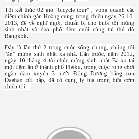
Tôi k
ế
t thúc 02 gi
ờ
“bicycle tour” , vòng quanh các
đi
ể
m chính g
ầ
n Hoàng cung, trong chi
ề
u ngày 26-10-
2013, đ
ể
v
ề
nghĩ ng
ơ
i, chu
ẩ
n b
ị
cho bu
ổ
i t
ố
i m
ừ
ng
sinh nh
ậ
t và d
ạ
o ph
ố
đêm cu
ố
i cùng t
ạ
i th
ủ
đô
Bangkok.
Đây là l
ầ
n th
ứ
2 trong cu
ộ
c s
ố
ng chung, chúng tôi
“ăn” m
ừ
ng sinh nh
ậ
t xa nhà. L
ầ
n tr
ướ
c, năm 2012,
ngày 10 tháng 4 tôi chúc m
ừ
ng sinh nh
ậ
t Bà xã t
ạ
i
m
ộ
t ti
ệ
m ăn
ở
thành ph
ố
Pleiku, trong cu
ộ
c rong ch
ơ
i
ngàn d
ặ
m xuyên 3 n
ướ
c Đông D
ươ
ng b
ằ
ng con
Daehan cùi b
ắ
p, đã có c
ụ
ng ly bia trong b
ử
a c
ơ
m
chi
ề
u t
ố
i…