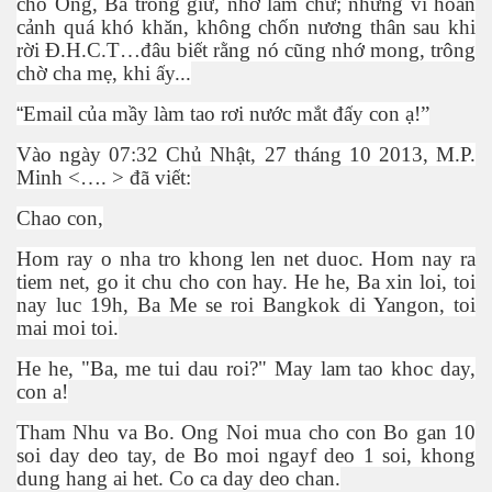
cho Ông, Bà trông gi
ữ
, nh
ớ
l
ắ
m ch
ứ
; nh
ư
ng vì hoàn
c
ả
nh quá khó khăn, không ch
ố
n n
ươ
ng thân sau khi
r
ờ
i Đ.H.C.T…đâu bi
ế
t r
ằ
ng nó cũng nh
ớ
mong, trông
ch
ờ
cha m
ẹ
, khi
ấ
y...
“
Email c
ủ
a m
ầ
y làm tao r
ơ
i n
ướ
c m
ắ
t đ
ấ
y con
ạ
!”
Vào ngày 07:32 Ch
ủ
Nh
ậ
t, 27 tháng 10 2013, M.P.
Minh <…. > đã vi
ế
t:
Chao con,
Hom ray o nha tro khong len net duoc. Hom nay ra
tiem net, go it chu cho con hay. He he, Ba xin loi, toi
nay luc 19h, Ba Me se roi Bangkok di Yangon, toi
mai moi toi.
He he, "Ba, me tui dau roi?" May lam tao khoc day,
con a!
Tham Nhu va Bo. Ong Noi mua cho con Bo gan 10
soi day deo tay, de Bo moi ngayf deo 1 soi, khong
dung hang ai het. Co ca day deo chan.