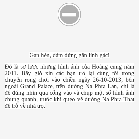
g p3
Gan hén, dám đ
ứ
ng g
ầ
n lính gác!
Đó là s
ơ
l
ượ
c nh
ữ
ng hình
ả
nh c
ủ
a Hoàng cung năm
2011. Bây gi
ờ
xin các b
ạ
n tr
ở
l
ạ
i cùng tôi trong
chuy
ế
n rong ch
ơ
i vào chi
ề
u ngày 26-10-2013, bên
ngoài Grand Palace, trên đ
ườ
ng Na Phra Lan, ch
ỉ
là
đ
ể
đ
ứ
ng nhìn qua c
ổ
ng vào và ch
ụ
p m
ộ
t s
ố
hình
ả
nh
chung quanh, tr
ướ
c khi qu
ẹ
o v
ề
đ
ườ
ng Na Phra That
đ
ể
tr
ở
v
ề
nhà tr
ọ
.