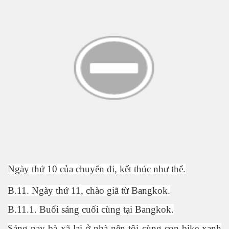
Ngày th
ứ
10 c
ủ
a chuy
ế
n đi, k
ế
t thúc nh
ư
th
ế
.
B.11. Ngày th
ứ
11, chào giã t
ừ
Bangkok.
B.11.1. Bu
ổ
i sáng cu
ố
i cùng t
ạ
i Bangkok.
Sáng nay bà xã l
ạ
i
ở
nhà nên tôi cùng con bike xanh