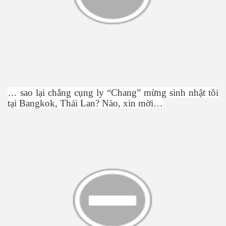
…
sao l
ạ
i ch
ẳ
ng c
ụ
ng ly “Chang” m
ừ
ng sinh nh
ậ
t tôi
t
ạ
i Bangkok, Thái Lan? Nào, xin m
ờ
i…
ật