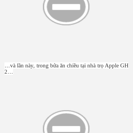
…
và l
ầ
n này, trong b
ử
a ăn chi
ề
u t
ạ
i nhà tr
ọ
Apple GH
2…