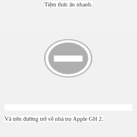
Ti
ệ
m th
ứ
c ăn nhanh.
Và trên đ
ườ
ng tr
ở
v
ề
nhà tr
ọ
Apple GH 2.