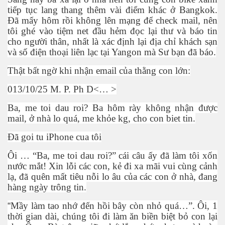
ti
ế
p t
ụ
c lang thang thêm vài đi
ể
m khác
ở
Bangkok.
Đã m
ấ
y hôm r
ồ
i không lên m
ạ
ng đ
ể
check mail, nên
tôi ghé vào ti
ệ
m net đ
ầ
u h
ẻ
m đ
ọ
c l
ạ
i th
ư
và báo tin
cho ng
ườ
i thân, nh
ấ
t là xác đ
ị
nh l
ạ
i đ
ị
a ch
ỉ
khách s
ạ
n
và s
ố
đi
ệ
n tho
ạ
i liên l
ạ
c t
ạ
i Yangon mà S
ư
b
ạ
n đã báo.
Th
ậ
t b
ấ
t ng
ờ
khi nh
ậ
n email c
ủ
a th
ằ
ng con l
ớ
n:
013/10/25 M. P. Ph D<… >
Ba, me toi dau roi? Ba hôm rày không nh
ậ
n đ
ượ
c
mail,
ở
nhà lo quá, me kh
ỏ
e kg, cho con biet tin.
Đã goi tu iPhone cua tôi
Ôi … “Ba, me toi dau roi?” cái câu
ấ
y đã làm tôi x
ố
n
n
ướ
c m
ắ
t! Xin l
ỗ
i các con, k
ẻ
đi xa mãi vui cùng c
ả
nh
l
ạ
, đã quên m
ấ
t tiêu n
ỗ
i lo âu c
ủ
a các con
ở
nhà, đang
hàng ngày trông tin.
“
M
ầ
y làm tao nh
ớ
đ
ế
n h
ồ
i bây còn nh
ỏ
quá…”. Ôi, 1
th
ờ
i gian dài, chúng tôi đi làm ăn bi
ề
n bi
ệ
t b
ỏ
con l
ạ
i