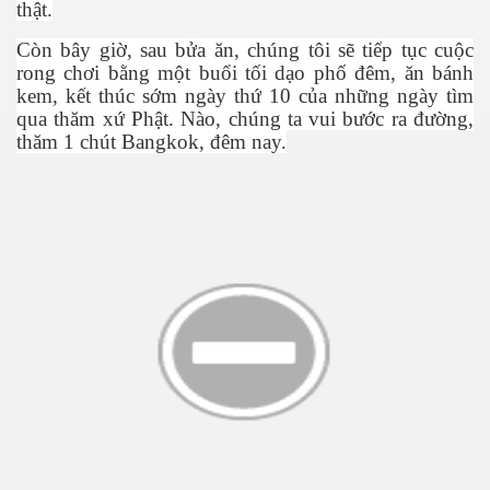
th
ậ
t.
Còn bây gi
ờ
, sau b
ử
a ăn, chúng tôi s
ẽ
ti
ế
p t
ụ
c cu
ộ
c
rong ch
ơ
i b
ằ
ng m
ộ
t bu
ổ
i t
ố
i d
ạ
o ph
ố
đêm, ăn bánh
ật P34
kem, k
ế
t thúc s
ớ
m ngày th
ứ
10 c
ủ
a nh
ữ
ng ngày tìm
qua thăm x
ứ
Ph
ậ
t. Nào, chúng ta vui b
ướ
c ra đ
ườ
ng,
thăm 1 chút Bangkok, đêm nay.