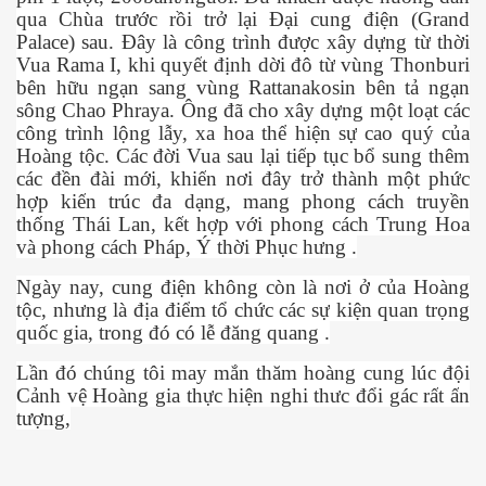
qua Chùa tr
ướ
c r
ồ
i tr
ở
l
ạ
i Đ
ạ
i cung đi
ệ
n (Grand
Palace) sau. Đây là công trình đ
ượ
c xây d
ự
ng t
ừ
th
ờ
i
Vua Rama I, khi quy
ế
t đ
ị
nh d
ờ
i đô t
ừ
vùng Thonburi
bên h
ữ
u ng
ạ
n sang vùng Rattanakosin bên t
ả
ng
ạ
n
sông Chao Phraya. Ông đã cho xây d
ự
ng m
ộ
t lo
ạ
t các
công trình l
ộ
ng l
ẫ
y, xa hoa th
ể
hi
ệ
n s
ự
cao quý c
ủ
a
Hoàng t
ộ
c. Các đ
ờ
i Vua sau l
ạ
i ti
ế
p t
ụ
c b
ổ
sung thêm
các đ
ề
n đài m
ớ
i, khi
ế
n n
ơ
i đây tr
ở
thành m
ộ
t ph
ứ
c
hiên
h
ợ
p ki
ế
n trúc đa d
ạ
ng, mang phong cách truy
ề
n
th
ố
ng Thái Lan, k
ế
t h
ợ
p v
ớ
i phong cách Trung Hoa
và phong cách Pháp, Ý th
ờ
i Ph
ụ
c h
ư
ng .
Ngày nay, cung đi
ệ
n không còn là n
ơ
i
ở
c
ủ
a Hoàng
t
ộ
c, nh
ư
ng là đ
ị
a đi
ể
m t
ổ
ch
ứ
c các s
ự
ki
ệ
n quan tr
ọ
ng
qu
ố
c gia, trong đó có l
ễ
đăng quang .
L
ầ
n đó chúng tôi may m
ắ
n thăm hoàng cung lúc đ
ộ
i
C
ả
nh v
ệ
Hoàng gia th
ự
c hi
ệ
n nghi th
ư
c đ
ổ
i gác r
ấ
t
ấ
n
t
ượ
ng,