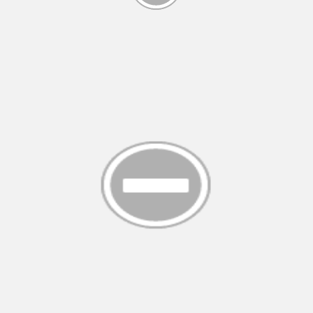
2
t P1