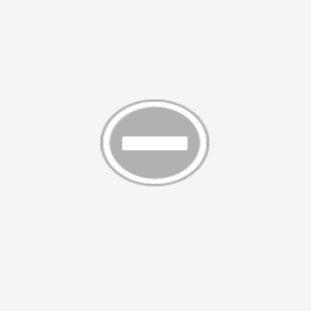
ao niên
bổ dưỡng