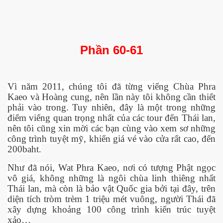
Phần 60-61
Vì năm 2011, chúng tôi đã t
ừ
ng vi
ế
ng Chùa Phra
Kaeo và Hoàng cung, nên l
ầ
n này tôi không c
ầ
n thi
ế
t
ph
ả
i vào trong. Tuy nhiên, đây là m
ộ
t trong nh
ữ
ng
đi
ể
m vi
ế
ng quan tr
ọ
ng nh
ấ
t c
ủ
a các tour đ
ế
n Thái lan,
nên tôi cũng xin m
ờ
i các b
ạ
n cùng vào xem s
ơ
nh
ữ
ng
công trình tuy
ệ
t m
ỹ
, khi
ế
n giá vé vào c
ử
a r
ấ
t cao, đ
ế
n
200baht.
Nh
ư
đã nói, Wat Phra Kaeo, n
ơ
i có t
ượ
ng Ph
ậ
t ng
ọ
c
vô giá, không nh
ữ
ng là ngôi chùa linh thiêng nh
ấ
t
Thái lan, mà còn là b
ả
o v
ậ
t Qu
ố
c gia b
ở
i t
ạ
i đây, trên
di
ệ
n tích tròm trèm 1 tri
ệ
u mét vuông, ng
ườ
i Thái đã
xây d
ự
ng kho
ả
ng 100 công trình ki
ế
n trúc tuy
ệ
t
x
ả
o…