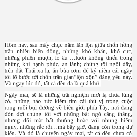
Hôm nay, sau m
ấ
y ch
ụ
c năm lăn l
ộ
n gi
ữ
a ch
ố
n h
ồ
ng
tr
ầ
n nhi
ề
u bi
ế
n đ
ộ
ng, nh
ữ
ng khó khăn, kh
ổ
c
ự
c,
nh
ữ
ng phi
ề
n mu
ộ
n, lo âu …luôn không thi
ế
u trong
ng Sahel
nh
ữ
ng khi h
ạ
nh phúc, an lành; chúng tôi ng
ồ
i đây,
trên đ
ấ
t Thái xa l
ạ
, ăn b
ử
a c
ơ
m đ
ể
k
ỷ
ni
ệ
m cái ngày
tôi l
ỡ
b
ướ
c t
ớ
i ch
ố
n tr
ầ
n gian“l
ộ
n x
ộ
n” đáng yêu này.
Và ngay lúc đó, t
ấ
t c
ả
đ
ề
u đã là quá kh
ứ
.
Ngày mai, s
ẽ
là nh
ữ
ng trãi nghi
ệ
m m
ớ
i l
ạ
ch
ư
a t
ừ
ng
có, nh
ữ
ng háo h
ứ
c ki
ế
m tìm cái thú v
ị
trong cu
ộ
c
rong ru
ỗ
i b
ụ
i đ
ườ
ng v
ề
biên gi
ớ
i phía Tây, n
ơ
i đang
đón đ
ợ
i chúng tôi v
ớ
i nh
ữ
ng b
ấ
t ng
ờ
căng th
ẳ
ng,
nh
ữ
ng đ
ố
i m
ặ
t b
ấ
t th
ườ
ng ho
ặ
c v
ớ
i nh
ữ
ng hi
ể
m
nguy, nh
ữ
ng r
ắ
c r
ố
i…mà bây gi
ờ
, đang còn trong d
ự
ki
ế
n. Và đó là chuy
ệ
n ngày mai, t
ấ
t c
ả
đ
ề
u ch
ư
a có