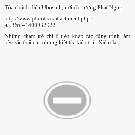
Tòa chánh đi
ệ
n Ubosoth, n
ơ
i đ
ặ
t t
ượ
ng Ph
ậ
t Ng
ọ
c.
http://www.phuot.vn/attachment.php?
a...3&d=1400932922
Nh
ữ
ng ch
ạ
m tr
ổ
chi li trên kh
ắ
p các công trình làm
nên s
ắ
c thái c
ủ
a nh
ữ
ng ki
ệ
t tác ki
ế
n trúc Xiêm la.