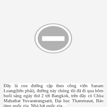
Đây là con đ
ườ
ng c
ặ
p theo công viên Sanam
Luang(bên ph
ả
i), đ
ườ
ng này chúng tôi đã đi qua hôm
bu
ổ
i sáng ngày th
ứ
2 t
ớ
i Bangkok, trên đây có Chùa
Mahathat Yuvaratrangsarit, Đ
ạ
i h
ọ
c Thammasat, B
ả
o
tàng qu
ố
c gia, Nhà hát qu
ố
c gia…