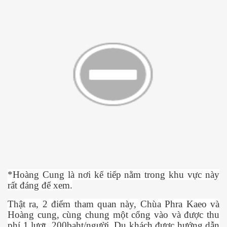
*Hoàng Cung là n
ơ
i k
ế
ti
ế
p n
ằ
m trong khu v
ự
c này
r
ấ
t đáng đ
ể
xem.
Th
ậ
t ra, 2 đi
ể
m tham quan này, Chùa Phra Kaeo và
Hoàng cung, cùng chung m
ộ
t c
ổ
ng vào và đ
ượ
c thu
phí 1 l
ượ
t, 200baht/ng
ườ
i. Du khách đ
ượ
c h
ướ
ng d
ẫ
n