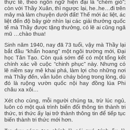
thực tế, theo ngôn ngữ hiện đại là “chém gió”;
còn với Thầy Xuân, thì ngược lại, he..he…đi trên
mây mà làm chuyện dưới đất! Thế mới ác liệt, ác
liệt đến độ bây giờ nhìn lại các giải thưởng quốc
tế mà Thầy được tặng thưởng, có lẽ ai cũng ngã
mũ …chào thua!
Sinh năm 1940, nay đã 73 tuổi, vậy mà Thầy lại
bắt đầu “khẩn hoang” một ngôi trường mới, Đại
học Tân Tạo. Còn quá sớm để có một tổng kết
chính xác về cuộc “chinh phục” này. Nhưng có
lẽ niềm say mê khai phá, làm lợi cho những nơi
mà Thầy đến, vẫn luôn cháy bỏng trong lòng, dù
đó là ruộng vườn quốc nội hay đồng lúa Phi
châu xa xôi…
Xét cho cùng, mỗi người chúng ta, trừ lúc ngủ,
luôn có một quá trình biến đổi thông tin thành tri
thức, tri thức ấy lại trở thành thông tin để tiếp tục
biến thành tri thức mới hơn.