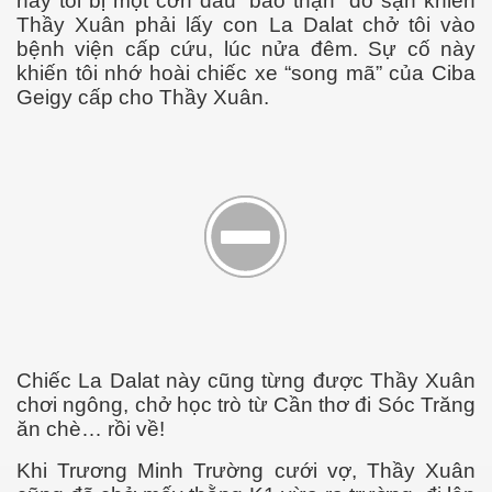
này tôi bị một cơn đau “bão thận” do sạn khiến
Thầy Xuân phải lấy con La Dalat chở tôi vào
bệnh viện cấp cứu, lúc nửa đêm. Sự cố này
khiến tôi nhớ hoài chiếc xe “song mã” của Ciba
Geigy cấp cho Thầy Xuân.
Chiếc La Dalat này cũng từng được Thầy Xuân
 Nhật
chơi ngông, chở học trò từ Cần thơ đi Sóc Trăng
ăn chè… rồi về!
Khi Trương Minh Trường cưới vợ, Thầy Xuân