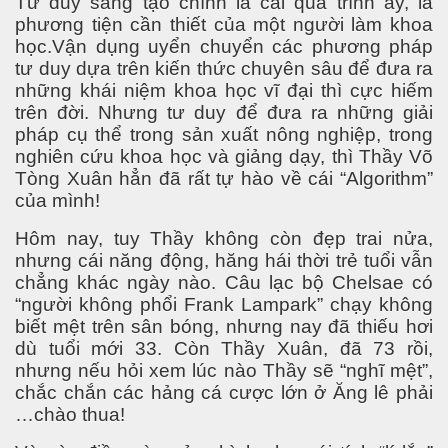
Tư duy sáng tạo chính là cái quá trình ấy, là
phương tiện cần thiết của một người làm khoa
học.Vận dụng uyển chuyển các phương pháp
tư duy dựa trên kiến thức chuyên sâu để đưa ra
những khái niệm khoa học vĩ đại thì cực hiếm
trên đời. Nhưng tư duy để đưa ra những giải
pháp cụ thể trong sản xuất nông nghiệp, trong
nghiên cứu khoa học và giảng dạy, thì Thầy Võ
Tòng Xuân hẳn đã rất tự hào về cái “Algorithm”
của mình!
Hôm nay, tuy Thầy không còn đẹp trai nửa,
nhưng cái năng động, hăng hái thời trẻ tuổi vẫn
chẳng khác ngày nào. Câu lạc bộ Chelsae có
“người không phổi Frank Lampark” chạy không
biết mệt trên sân bóng, nhưng nay đã thiếu hơi
dù tuổi mới 33. Còn Thầy Xuân, đã 73 rồi,
nhưng nếu hỏi xem lúc nào Thầy sẽ “nghĩ mệt”,
chắc chắn các hảng cá cược lớn ở Ăng lê phải
…chào thua!