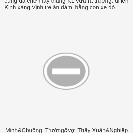
cũng đã chở mấy thằng K1 vừa ra trường, đi lên
Kinh xáng Vịnh tre ăn đám, bằng con xe đó.
Minh&Chuông Trường&vợ Thầy Xuân&Nghiệp