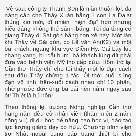
Về sau, công ty Thanh Sơn làm ăn thuận lợi, đã
nâng cấp cho Thầy Xuân bằng 1 con La Dalat
thùng kín mới, dĩ nhiên “hiện đại” hơn nhưng
kiểu dáng không thể sánh bằng. Tôi đã từng có
giang Thầy đi Sài gòn bằng con xế này. Một lần
khi Thầy về Sài gòn, có Lê văn An(K2) và một
bà khách, ngang khu vực Điềm Hy, Cai Lậy lúc
chạng vạng, bị “cắt bùm” bà khách lủng đít phải
đưa vào bệnh viện Mỹ tho cấp cứu. Hôm trở lại
Cần thơ Thầy chỉ cho tôi thấy một lỗ đạn cách
sau đầu Thầy chừng 1 tấc. Ôi thời buổi súng
đạn vô tình, hên-xuôi cách nhau chỉ 10 phân,
nhờ phước đức ông bà cái hên nằm ngay sau
ót! Thiệt là hú hồn!
Theo thông lệ, trường Nông nghiệp Cần thơ
hàng năm đều cử nhân viên (thâm niên 2 năm
công vụ) đi du học để nâng cao học vị, đào tạo
lực lượng giảng dạy cơ hửu. Chương trình viện
trợ Nhật ngoài cung cấp trang thiết bị cho