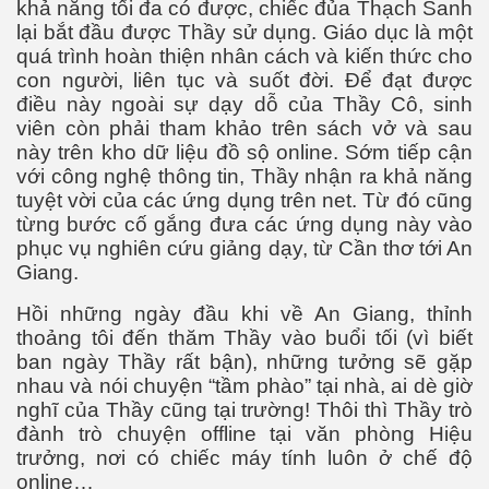
khả năng tối đa có được, chiếc đủa Thạch Sanh
lại bắt đầu được Thầy sử dụng. Giáo dục là một
quá trình hoàn thiện nhân cách và kiến thức cho
con người, liên tục và suốt đời. Để đạt được
điều này ngoài sự dạy dỗ của Thầy Cô, sinh
viên còn phải tham khảo trên sách vở và sau
này trên kho dữ liệu đồ sộ online. Sớm tiếp cận
với công nghệ thông tin, Thầy nhận ra khả năng
tuyệt vời của các ứng dụng trên net. Từ đó cũng
ãi
từng bước cố gắng đưa các ứng dụng này vào
phục vụ nghiên cứu giảng dạy, từ Cần thơ tới An
Giang.
Hồi những ngày đầu khi về An Giang, thỉnh
thoảng tôi đến thăm Thầy vào buổi tối (vì biết
ban ngày Thầy rất bận), những tưởng sẽ gặp
nhau và nói chuyện “tầm phào” tại nhà, ai dè giờ
nghĩ của Thầy cũng tại trường! Thôi thì Thầy trò
đành trò chuyện offline tại văn phòng Hiệu
trưởng, nơi có chiếc máy tính luôn ở chế độ
online…