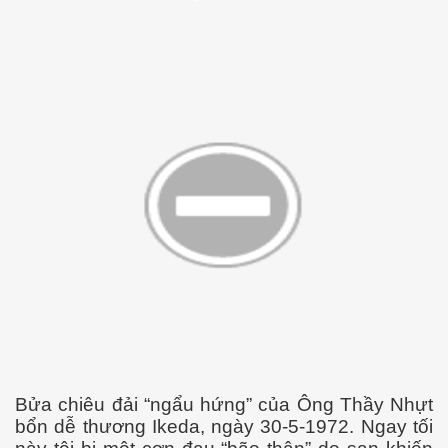
Bửa chiêu đải “ngẩu hứng” của Ông Thầy Nhựt
bổn dễ thương Ikeda, ngày 30-5-1972. Ngay tối