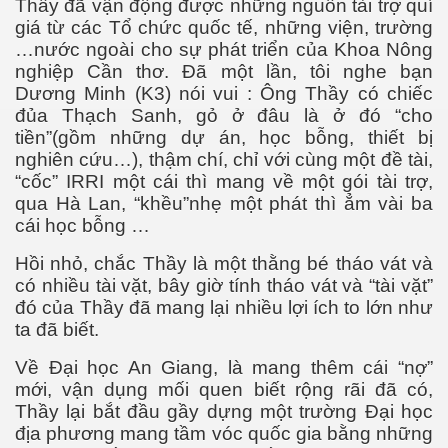
Thầy đã vận động được những nguồn tài trợ quí
giá từ các Tổ chức quốc tế, những viện, trường
…nước ngoài cho sự phát triển của Khoa Nông
nghiệp Cần thơ. Đã một lần, tôi nghe bạn
Dương Minh (K3) nói vui : Ông Thầy có chiếc
đủa Thạch Sanh, gỏ ở đâu là ở đó “cho
tiền”(gồm những dự án, học bỗng, thiết bị
nghiên cứu…), thậm chí, chỉ với cùng một đề tài,
“cốc” IRRI một cái thì mang về một gói tài trợ,
a-Kabul
qua Hà Lan, “khều”nhẹ một phát thì ẳm vài ba
cái học bỗng …
Hồi nhỏ, chắc Thầy là một thằng bé tháo vát và
có nhiều tài vặt, bây giờ tính tháo vát và “tài vặt”
đó của Thầy đã mang lại nhiều lợi ích to lớn như
ta đã biết.
Về Đại học An Giang, là mang thêm cái “nợ”
mới, vận dụng mối quen biết rộng rãi đã có,
Thầy lại bắt đầu gầy dựng một trường Đại học
địa phương mang tầm vóc quốc gia bằng những