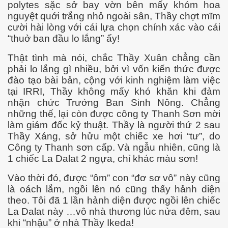
polytes sặc sở bay vờn bên mấy khóm hoa
nguyệt quới trắng nhỏ ngoài sân, Thầy chợt mĩm
cười hài lòng với cái lựa chọn chính xác vào cái
“thuở ban đầu lo lắng” ấy!
Thật tình mà nói, chắc Thầy Xuân chẳng cần
phải lo lắng gì nhiều, bởi vì vốn kiến thức được
đào tạo bài bản, cộng với kinh nghiệm làm việc
tại IRRI, Thầy không mấy khó khăn khi đảm
nhận chức Trưởng Ban Sinh Nông. Chẳng
những thế, lại còn được công ty Thanh Sơn mời
làm giám đốc kỷ thuật. Thầy là người thứ 2 sau
Thầy Xáng, sở hửu một chiếc xe hơi “tư”, do
Công ty Thanh sơn cấp. Và ngẫu nhiên, cũng là
1 chiếc La Dalat 2 ngựa, chỉ khác màu sơn!
Vào thời đó, được “ôm” con “đơ sơ vô” này cũng
hanh
là oách lắm, ngồi lên nó cũng thấy hảnh diện
theo. Tôi đã 1 lần hảnh diện được ngồi lên chiếc
La Dalat này …vô nhà thương lúc nửa đêm, sau
khi “nhậu” ở nhà Thầy Ikeda!