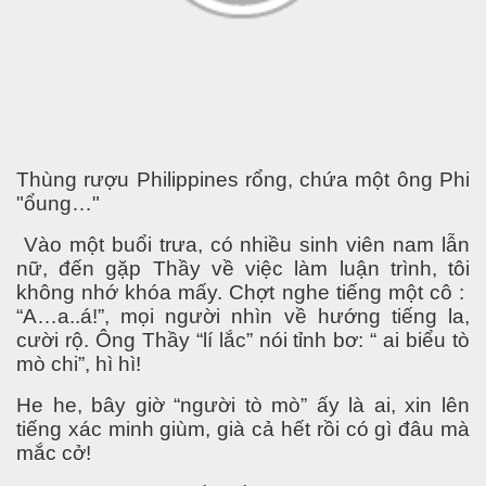
Thùng rượu
Philippines
rổng, chứa một ông Phi
"ổung…"
Vào một buổi trưa, có nhiều sinh viên nam lẫn
nữ, đến gặp Thầy về việc làm luận trình, tôi
ật
không nhớ khóa mấy. Chợt nghe tiếng một cô :
“A…a..á!”, mọi người nhìn về hướng tiếng la,
cười rộ. Ông Thầy “lí lắc” nói tỉnh bơ: “ ai biểu tò
mò chi”, hì hì!
He he, bây giờ “người tò mò” ấy là ai, xin lên
tiếng xác minh giùm, già cả hết rồi có gì đâu mà
mắc cở!