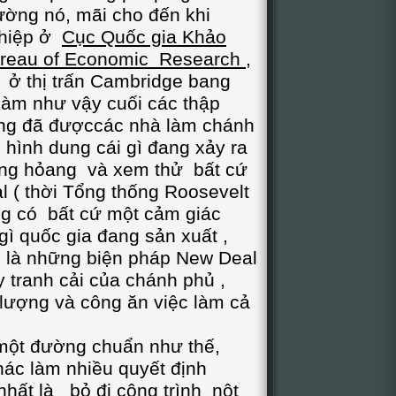
ường nó, mãi cho đến khi
ghiệp ở
Cục Quốc gia Khảo
Bureau of Economic Research
,
i ở thị trấn Cambridge bang
àm như vậy cuối các thập
ng đã đượccác nhà làm chánh
n hình dung cái gì đang xảy ra
hủng hỏang và xem thử bất cứ
 ( thời Tổng thống Roosevelt
ông có bất cứ một cảm giác
ì quốc gia đang sản xuất ,
 là những biện pháp New Deal
 tranh cải của chánh phủ ,
 lượng và công ăn việc làm cả
ột đường chuẩn như thế,
hác làm nhiều quyết định
nhất là bỏ đi công trình nột