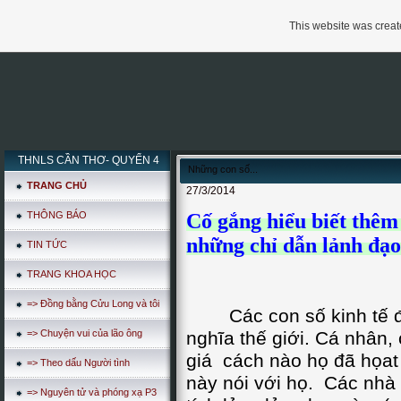
This website was create
THNLS CẦN THƠ- QUYỂN 4
Những con số...
TRANG CHỦ
27/3/2014
THÔNG BÁO
Cố gắng hiểu biết thêm 
những chỉ dẫn lảnh đạo
TIN TỨC
TRANG KHOA HỌC
=> Đồng bằng Cửu Long và tôi
Các con số kinh tế đã 
=> Chuyện vui của lão ông
nghĩa thế giới. Cá nhân,
giá cách nào họ đã họat
=> Theo dấu Người tình
này nói với họ. Các nhà 
=> Nguyên tử và phóng xạ P3