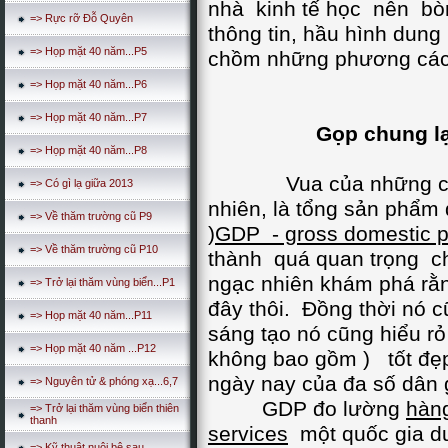
nhà kinh tế học nên bòn
=> Rực rỡ Đỗ Quyên
thông tin, hầu hình dung
=> Họp mặt 40 năm...P5
chồm những phương cách
=> Họp mặt 40 năm...P6
=> Họp mặt 40 năm...P7
Gọp chung lại
=> Họp mặt 40 năm...P8
Vua của những chỉ dẫn
=> Có gì lạ giữa 2013
nhiên, là tổng sản phẩm 
=> Về thăm trường cũ P9
)
GDP - gross domestic p
=> Về thăm trường cũ P10
thành quá quan trọng ch
ngạc nhiên khám phá rằn
=> Trở lại thăm vùng biển...P1
đây thôi. Đồng thời nó c
=> Họp mặt 40 năm...P11
sáng tạo nó cũng hiểu rỏ
=> Họp mặt 40 năm ...P12
không bao gồm ) tốt đẹp
ngày nay của đa số dân 
=> Nguyên tử & phóng xạ...6,7
GDP đo lường
hàng
=> Trở lại thăm vùng biển thiên
thanh
services
một quốc gia du
=> Kỹ thuật nuôi bê sau...