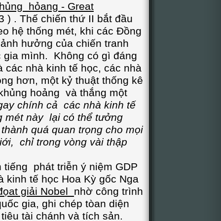
hủng hỏang - Great
 ) . Thế chiến thứ II bắt đầu
o hệ thống mét, khi các Đồng
 ảnh hưởng của chiến tranh
c gia mình. Không có gì đáng
 các nhà kinh tế học, các nhà
g hơn, một kỷ thuật thống kê
 khủng hoảng và thắng một
gay chính cả các nhà kinh tế
 mét này lại có thể tưởng
 thành quá quan trọng cho mọi
iới, chỉ trong vòng vài thập
ếng phát triễn ý niệm GDP
à kinh tế học Hoa Kỳ gốc Nga
đọat giải Nobel
nhờ công trình
uốc gia, ghi chép tòan diện
tiêu tài chánh và tích sản.