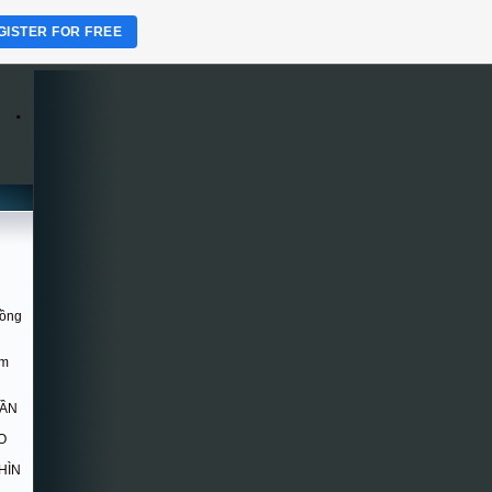
GISTER FOR FREE
.
Hồng
om
DẦN
O
HÌN