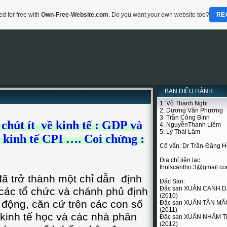
d for free with
Own-Free-Website.com
. Do you want your own website too?
RE
BAN ĐIỀU HÀNH
1: Võ Thanh Nghi
2: Dương Văn Phương
3: Trần Công Bình
chút ít về kinh tế : GDP và
4: NguyễnThanh Liêm
5: Lý Thái Lâm
 kinh tế CPI …. Coi chừng :
Cố vấn: Dr Trần-Đăng 
Địa chỉ liên lạc:
thnlscantho.3@gmail.c
trở thành một chỉ dẫn định
Đặc San:
Đặc san XUÂN CANH 
 các tổ chức và chánh phủ định
(2010)
 động, căn cứ trên các con số
Đặc san XUÂN TÂN MÃ
(2011)
kinh tế học và các nhà phân
Đặc san XUÂN NHÂM T
(2012)