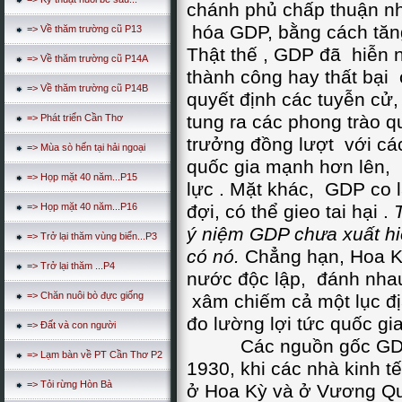
chánh phủ chấp thuận nh
hóa GDP, bằng cách tăn
=> Về thăm trường cũ P13
Thật thế , GDP đã hiễn 
=> Về thăm trường cũ P14A
thành công hay thất bại 
=> Về thăm trường cũ P14B
quyết định các tuyễn cử,
tung ra các phong trào
=> Phát triển Cần Thơ
trưởng đồng lượt với các
=> Mùa sò hến tại hải ngoại
quốc gia mạnh hơn lên, 
=> Họp mặt 40 năm...P15
lực . Mặt khác, GDP co
=> Họp mặt 40 năm...P16
đợi, có thể gieo tai hại .
ý niệm GDP chưa xuất hiệ
=> Trở lại thăm vùng biển...P3
có nó.
Chẳng hạn, Hoa Kỳ
=> Trở lại thăm ...P4
nước độc lập, đánh nhau
=> Chăn nuôi bò đực giống
xâm chiếm cả một lục đ
đo lường lợi tức quốc gia
=> Đất và con người
Các nguồn gốc GDP tì
=> Lạm bàn về PT Cần Thơ P2
1930, khi các nhà kinh t
=> Tỏi rừng Hòn Bà
ở Hoa Kỳ và ở Vương Quố