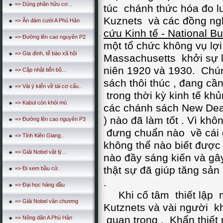
=> Dùng phân hữu cơ...
túc chánh thức hóa đo l
Kuznets và các đồng n
=> Ăn đám cưới A Phú Hản
cứu Kinh tế - National 
=> Đường lên cao nguyên P2
một tổ chức không vụ lợ
=> Gia đình, tế bào xã hội
Massachusetts khởi sự l
niên 1920 và 1930. Chú
=> Cập nhật tiến bộ...
sách thôi thúc , đang cầ
=> Vài ý kiến về tái cơ cấu..
trong thời kỳ kinh tế k
=> Kabul còn khói mù
các chánh sách New Deal
) nào đã làm tốt . Vì kh
=> Đường lên cao nguyên P3
đưng chuẩn nào về cái g
=> Tỉnh Kiên Giang..
không thể nào biết được
=> Giải Nobel vật lý...
nào đầy sáng kiến và gây
thật sự đã giúp tăng sản
=> Đi xem bầu cử..
.
=> Đại học hàng đầu
Khi cố tâm thiết lập m
=> Giải Nobel văn chương
Kutznets và vài người k
quan trọng . Khẩn thiết 
=> Nông dân A Phú Hản