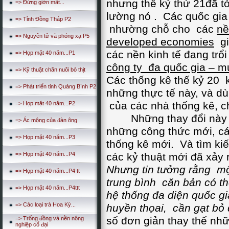
nhưng thế kỷ thứ 21đã tỏ
=> Đừng giởn mât...
lường nó . Các quốc gia
=> Tỉnh Đồng Tháp P2
nhường chỗ cho các
nề
=> Nguyên tử và phóng xạ P5
developed economies
gi
các nền kinh tế đang tr
=> Họp mặt 40 năm...P1
công ty đa quốc gia – m
=> Kỹ thuật chăn nuôi bò thịt
Các thống kê thế kỷ 20
=> Phát triển tỉnh Quảng Bình P2
những thực tế này, và d
của các nhà thống kê, c
=> Họp mặt 40 năm...P2
Những thay đổi này đã
=> Ác mộng của đàn ông
những công thức mới, cá
=> Họp mặt 40 năm...P3
thống kê mới. Và tìm ki
=> Họp mặt 40 năm...P4
các kỷ thuật mới đã xảy 
Nhưng tin tưởng rằng mộ
=> Họp mặt 40 năm...P4 tt
trung bình căn bản có t
=> Họp mặt 40 năm...P4ttt
hệ thống đa diện quốc gi
=> Các loại trà Hoa Kỳ...
huyền thọai, cần gạt bỏ 
số đơn giản thay thế nh
=> Trống đồng và nền nông
nghiệp cổ đại