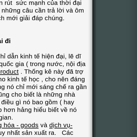
 rút sức mạnh của thời đại
 những câu cần trả lời và ôm
 mới giải đáp chúng.
 đi
 kinh tế hiện đại, lẽ dĩ
quốc gia ( trong nước, nội địa
roduct
. Thống kê này đã trợ
o kinh tế học , cho nên đáng
g nó chỉ mới sáng chế ra gần
ũng cho biết là những nhà
 điều gì nó bao gồm ( hay
 hơn hảng hiểu biết về nó
gian.
 hóa - goods
và
dịch vụ-
y nhất sản xuất ra. Các