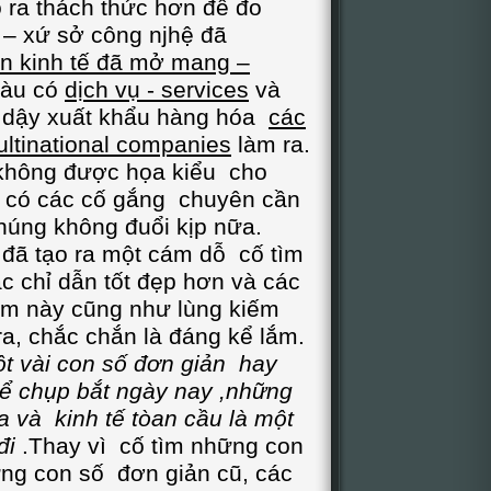
 ra thách thức hơn để đo
 – xứ sở công njhệ đã
n kinh tế đã mở mang –
àu có
dịch vụ - services
và
ổi dậy xuất khẩu hàng hóa
các
ultinational companies
làm ra.
 không được họa kiểu cho
ù có các cố gắng chuyên cần
húng không đuổi kịp nữa.
 tạo ra một cám dỗ cố tìm
c chỉ dẫn tốt đẹp hơn và các
ếm này cũng như lùng kiếm
ra, chắc chắn là đáng kể lắm.
t vài con số đơn giản hay
hể chụp bắt ngày nay ,những
a và kinh tế tòan cầu là một
đi
.Thay vì cố tìm những con
ững con số đơn giản cũ, các