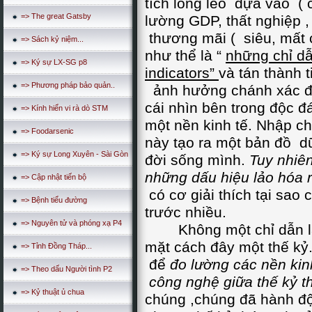
tích lỏng lẻo dựa vào (
=> The great Gatsby
lường GDP, thất nghiệp ,
thương mãi ( siêu, mất 
=> Sách kỷ niệm...
như thể là “
những chỉ dẫ
=> Ký sự LX-SG p8
indicators”
và tán thành 
=> Phương pháp bảo quản..
ảnh hưởng chánh xác đế
cái nhìn bên trong độc đ
=> Kính hiển vi rà dò STM
một nền kinh tế. Nhập ch
=> Foodarsenic
này tạo ra một bản đồ dữ
=> Ký sự Long Xuyên - Sài Gòn
đời sống mình.
Tuy nhiên
những dấu hiệu lảo hóa r
=> Cập nhật tiến bộ
có cơ giải thích tại sao 
=> Bệnh tiểu đường
trước nhiều.
=> Nguyên tử và phóng xạ P4
Không một chỉ dẫn lả
mặt cách đây một thế kỷ
=> Tỉnh Đồng Tháp...
để
đo lường các nền kin
=> Theo dấu Người tình P2
công nghệ giữa thế kỷ t
=> Kỷ thuật ủ chua
chúng ,chúng đã hành độn