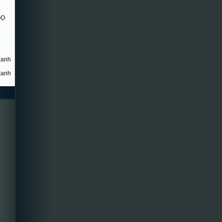
GỌ
Xanh
Xanh