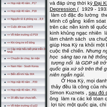
và đáp ứng thời kỳ
Đại K
=> Họp mặt 40 năm...P17
Depression
( 1929 - 1933
=> Họp mặt 40 năm...P18
làm cô đặc đo lường the
=> Nguyên tử & phóng xạ ...8,9
Minh cố gắng kiểm sóat
trên các nền kinh tế quố
=> Cuộc đời sau 1973
kinh khủng ngạc nhiên là
=> Về thăm trường cũ P19
làm chánh sách ưa chuộn
=> Khi rừng tre trổ bông
giúp Hoa Kỳ ra khỏi một
=> Cập nhật hiểu biết phát triễn ở
cuộc thế chiến
. Nhưng n
Nhật
học sáng tạo ra hệ thống
=> Chuyện ăn chay, ăn mặn
tượng nổi là GDP sẽ trở
=> Nam Hàn - South Korea
quốc gia xứ sở trên thế g
niên ngắn ngủi.
=> Biến đổi khí hậu 904
Ở Hoa Kỳ, mọi danh ti
=> Họp mặt 40 năm ...P20
thảy đều là công của nh
=> Họp mặt 40 năm...P21
Simon Kuznets ,
sau đó 
ông làm ra các kế tóan q
=> 20 điều bạn chưa biết..
lợi tức một quốc gia, chi 
=> Về thăm trường cũ p22