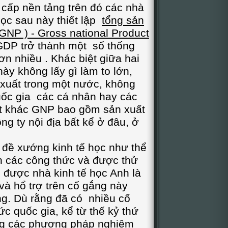
 cấp nền tảng trên đó các nhà
học sau này thiết lập
tổng sản
GNP ) - Gross national Product
GDP trở thành một số thống
ơn nhiều . Khác biệt giữa hai
ày không lấy gì làm to lớn,
xuất trong một nước, không
ốc gia các cá nhân hay các
ặt khác GNP bao gồm sản xuất
g ty nội địa bất kể ở đâu, ở
 xướng kinh tế học như thể
n các công thức và được thử
được nhà kinh tế học Anh là
à hổ trợ trên cố gắng này
ng. Dù rằng đã có nhiều cố
ức quốc gia, kể từ thế kỷ thứ
ng các phương pháp nghiêm