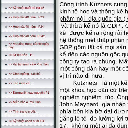
Công trình Kuznets cung
=> Kỹ thuật nuôi bò thịt p3
kinh tế học và thống kê 
phẩm nội địa quốc gia ( 
=> Họp mặt 40 năm...P23
và thừa kế nó là GDP . 
=> Họp mặt 40 năm...P24
kê được kể ra rộng rải h
=> Họp mặt 40 năm..P24tt
hệ thống mét thập phân n
=> Ăn uống trong xã hội ngày
GDP gồm tất cả mọi sản 
nay
kể đến các nguồn gốc qu
=> A Phú Hản - P1
công ty tạo ra chúng. M
=> Vài tản mạn về A Phú Hản
một công dân hay một côn
=> Chơi ngông, xài phí...
vị trí nào đi nữa.
Kutznets là một kể đề
=> Tản mạn về ...
một khoa học căn cứ trê
=> Đường lên cao nguyên P1
nghiệm nghiêm túc. Ông 
=> Miền bắc A Phú Hản
John Maynard gia nhập v
phía bên kia bờ đại dươ
=> Tình trạng ủ dột...
gắng lẽ tẽ đo lường lợi t
=> Kỹ thuật chăn nuôi..P4
17, không một ai đã dù