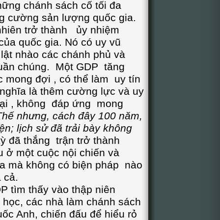
ững chánh sách cố tối đa
g cường sản lượng quốc gia.
nhiên trở thành ủy nhiệm
của quốc gia. Nó có uy vũ
 lật nhào các chánh phủ và
 quần chúng. Một GDP tăng
 mong đợi , có thể làm uy tín
nghĩa là thêm cường lực và uy
 lại , không đáp ứng mong
Thế nhưng, cách đây 100 năm,
n; lịch sử đã trải bày không
 đã thắng trận trở thành
 ở một cuộc nội chiến và
ịa mà không có biện pháp nào
 cả.
m thấy vào thập niên
ế học, các nhà làm chánh sách
c Anh, chiến đấu để hiểu rỏ