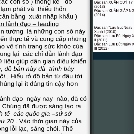
 các con số ) thống kê đo
Đặc san XUÂN QUÝ TỴ
(2013)
 lạm phát và thiếu thốn
Đặc san XUÂN GIÁP N
cân bằng xuất nhập khẩu )
(2014)
n lảnh đạo – leading
Đặc san "Lưu Bút Ngày
tin tưởng là những con số này
Xanh I (2010)
Đặc san Lưu Bút Ngày 
n thực tế và cung cấp những
II (2011)
Đặc san Lưu Bút Ngày 
áo về tình trạng sức khỏe của
III (2012)
ung lại, các chỉ dẫn lảnh đạo
 liệu giúp dân gian điều khiển
, đồ bản này đã trình bày
ồi .
Hiểu rỏ đồ bản từ đâu tới
chúng lại ít đáng tin cậy hơn
nh đạo ngày nay nào, đã có
. Chúng đã được sáng tạo ra
h tế các quốc gia –sứ sở
hứ 20
. Vào thời gian này của
g lỗi lạc, sáng chói. Thế