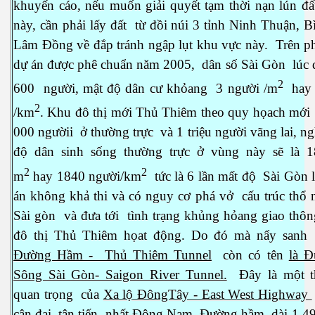
khuyến cáo, nếu muốn giải quyết tạm thời nạn lún đấ
này, cần phải lấy đất từ đồi núi 3 tỉnh Ninh Thuận, 
Lâm Đồng về đắp tránh ngập lụt khu vực này. Trên p
dự án được phê chuẩn năm 2005, dân số Sài Gòn lúc đ
2
600 người, mật độ dân cư khỏang 3 người /m
hay 
2
/km
. Khu đô thị mới Thủ Thiêm theo quy họach mới
000 ngườii ở thường trực và 1 triệu người vãng lai, n
độ dân sinh sống thường trực ở vùng này sẽ là 1
2
2
m
hay 1840 người/km
tức là 6 lần mất độ Sài Gòn
án không khả thi và có nguy cơ phá vở cấu trúc thổ 
Sài gòn và đưa tới tình trạng khủng hỏang giao thôn
đô thị Thủ Thiêm họat động. Do đó mà nẩy sanh
Đường Hầm - Thủ Thiêm Tunnel
còn có tên
là 
Sông Sài Gòn- Saigon River Tunnel.
Đây là một t
quan trọng của
Xa lộ ĐôngTây - East West Highway
cận đại, tân tiến nhất Đông Nam. Đường hầm dài 1,49