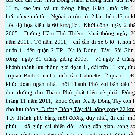
33 m, cao 9m và lưu thông bằng 6 lằn , mỗi bên 3 
hơi và xe mô tô. Ngòai ra còn có 2 lằn bên để ra k
tốc độ họa kiểu là 60 km/giờ .
Khởi công ngày 2 t
2005 , Đường Hầm Thủ Thiêm khai thông ngày 20
năm 2011
. Từ năm 2011, chỉ cần đi xe ô tô ít hơn 3
quận 1 đến quận 2 TP. Xa lộ Đông- Tây Sài Gòn 
công ngày 31 tháng giêng 2005, và ngày 2 tháng
khánh thành lưu thông giai đọan 1 , dài trên 13 km, từ
(quận Bình Chánh) đến cầu Calmette ở quận 1. Đ
khúc đọan ngắn nhất nối Thành Phố với bán đảo 
dọn đường cho Thành Phố phát triễn về phiá Đôn
tháng 11 năm 2011, khúc đọan Xa lộ Đông Tây còn l
cho lưu thông
. Đường Đông Tây dài tổng cọng 22 k
Tây Thành phố bằng một đường duy nhất
, đi chỉ mấ
phút,
đã giúp cải thiện đời sống dân gian, song so
thiện cảnh quan đẹp đẻ hơn, vệ sinh môi trường tốt 