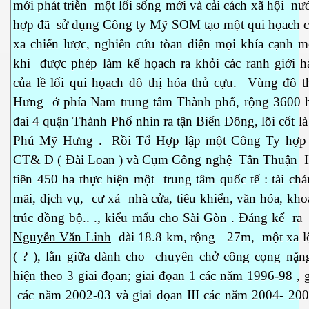
mới phát triễn một lối sống mới và cải cách xã hội n
hợp đã sử dụng Công ty Mỹ SOM tạo một qui họach c
xa chiến lược, nghiên cứu tòan diện mọi khía cạnh m
khi được phép làm kế họach ra khỏi các ranh giới 
của lề lối qui họach dô thị hóa thủ cựu. Vùng đô 
Hưng ở phía Nam trung tâm Thành phố, rộng 3600 
đai 4 quận Thành Phố nhìn ra tận Biển Đông, lõi cốt là
Phú Mỹ Hưng . Rồi Tổ Hợp lập một Công Ty hợp 
CT& D ( Đài Loan ) và Cụm Công nghệ Tân Thuận I
tiên 450 ha thực hiện một trung tâm quốc tế : tài ch
mãi, dịch vụ, cư xá nhà cửa, tiêu khiển, văn hóa, kho
trúc đồng bộ.. ., kiểu mẩu cho Sài Gòn . Đáng kể r
Nguyễn Văn Linh
dài 18.8 km, rộng 27m,
một xa l
( ? ), lằn giữa dành cho
chuyên chở công cọng nặng
hiện theo 3 giai đọan; giai đọan 1 các năm 1996-98 , g
các năm 2002-03 và giai đọan III các năm 2004- 2007