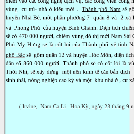
điểm vào các công nghệ dịch vụ, các công viên công 
vùng cư trú- nhà ở kiểu mới .
Thành phố Nam
sẽ g
huyện Nhà Bè, một phần phường 7 quận 8 và 2 xã
và Phong Phú của huyện Bình Chánh. Diện tích chi
sẽ có 470 000 người, chiếm vùng đô thị mới Nam Sài 
Phú Mỹ Hưng sẽ là cốt lõi của Thành phố vệ tinh 
phố Bắc
sẽ gồm quận 12 và huyện Hóc Môn, diện tíc
ãi
dân số 860 000 người. Thành phố sẽ có cốt lõi là v
Thới Nhì, sẽ xây dựng một nền kinh tế căn bản dịch 
sinh thái, nông nghiệp cao kỷ và một khu nhà ở , cư 
( Irvine,
Nam Ca Li –Hoa Kỳ, ngày 23 tháng 9 n