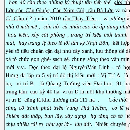
hơn 40 cầu theo những kỷ thuật tân tiến thế
giới
nh
Lớn,cầu Cần Giuộc, Cầu Xóm Củi, cầu Bà Lớn
và nă
Cả Cấm
( ? ) năm 2010
cầu Thầy Tiêu
… và
những k
nhà ở mới mẽ , căn hộ cá nhân cao ôc áp dụng nhữn
họa kiểu, xây cất phòng , trang trí kiểu mới thanh 
mái, hay tráng lệ theo lề lối tân kỳ Nhật Bổn
, kết hợp
yếu tố tiêu chuẩn cận đại như cây xanh, lưu thông dễ 
xá tổ chức gọn ghẻ- sạch sẽ, chung sống theo văn mi
mới v.v.. Dọc theo đại lộ NguyễnVăn Linh . tổ 
Hưng đã lập ra 5 vị trí đô thị kiểu mới : Vị Trí A
là
ha,
vị trí B
là Qủang Trường viện Đại học
91 ha,
trung tâm
cao kỷ 40 ha, vị trí D là một khu thương mã
vị trí E
cũng là khu thương mãi 111 ha
.
Các thời
 Nhật
cũng cố tránh phát triễn Vùng Thủ Thiêm, có lẽ v
Thiêm đất thấp, bùn lầy, xây dựng hạ tầng cơ sở 
chịu nhiều rủi ro như sạt lở - lún đất.
Nhiều chuyên g