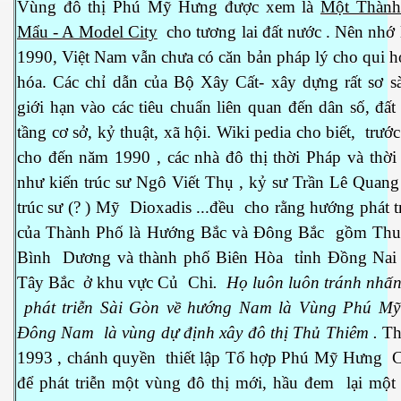
Vùng đô thị Phú Mỹ Hưng được xem là
Một Thành
Mẩu - A Model City
cho tương lai đất nước . Nên nhớ
1990, Việt Nam vẫn chưa có căn bản pháp lý cho qui h
hóa. Các chỉ dẫn của Bộ Xây Cất- xây dựng rất sơ sà
giới hạn vào các tiêu chuẩn liên quan đến dân số, đất
tầng cơ sở, kỷ thuật, xã hội. Wiki pedia cho biết, trư
cho đến năm 1990 , các nhà đô thị thời Pháp và thờ
như kiến trúc sư Ngô Viết Thụ , kỷ sư Trần Lê Quang
trúc sư (? ) Mỹ Dioxadis ...đều cho rằng hướng phát 
của Thành Phố là Hướng Bắc và Đông Bắc gồm Thu
Bình Dương và thành phố Biên Hòa tỉnh Đồng Nai
Tây Bắc ở khu vực Củ Chi
. Họ luôn luôn tránh nhấ
phát triễn Sài Gòn về hướng Nam là Vùng Phú M
hanh
Đông Nam là vùng dự định xây đô thị Thủ Thiêm .
Th
1993 , chánh quyền thiết lập Tổ hợp Phú Mỹ Hưng C
để phát triễn một vùng đô thị mới, hầu đem lại một