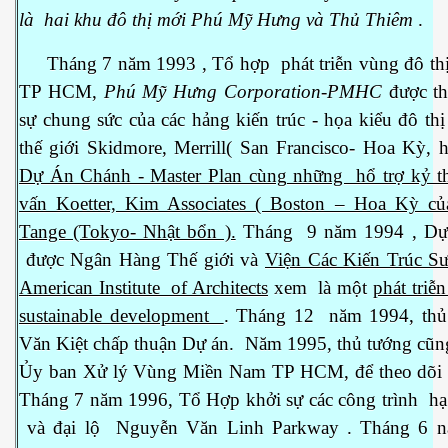
là
hai khu đô thị mới Phú Mỹ Hưng và Thủ Thiêm
Tháng 7 năm 1993 , Tổ hợp phát triễn vùng đô th
TP HCM,
Phú Mỹ Hưng Corporation-PMHC
được th
sự chung sức của các hảng kiến trúc - họa kiểu đô th
thế giới Skidmore, Merrill( San Francisco- Hoa Kỳ, 
Dự Án Chánh - Master Plan cùng những hổ trợ kỷ t
vấn Koetter, Kim Associates ( Boston – Hoa Kỳ 
Tange (Tokyo- Nhật bổn ).
Tháng 9 năm 1994 , Dự
p cổ đại
được Ngân Hàng Thế giới và
Viện Các Kiến Trúc S
American Institute of Architects
xem là một
phát triễ
sustainable development
. Tháng 12 năm 1994, thủ
Văn Kiệt chấp thuận Dự án. Năm 1995, thủ tướng cũng
Ủy ban Xử lý Vùng Miền Nam TP HCM, để theo dõi t
Tháng 7 năm 1996, Tổ Hợp khởi sự các công trình hạ 
và đại lộ Nguyễn Văn Linh Parkway . Tháng 6 n