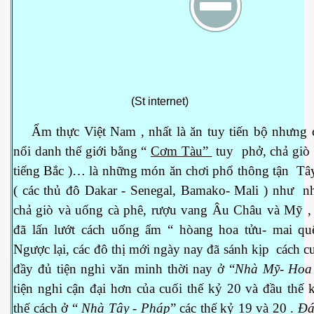
(St internet)
Ẩm thực Việt Nam , nhất là ăn tuy tiến bộ nhưng 
nổi danh thế giới bằng “
Cơm Tàu”
tuy phở, chả giò
tiếng Bắc )… là những món ăn chơi phổ thông tận Tâ
( các thủ đô Dakar - Senegal, Bamako- Mali ) như n
chả giò và uống cà phê, rượu vang Âu Châu và Mỹ ,
đã lấn lướt cách uống ẩm “ hòang hoa tửu- mai quế
Ngược lại, các đô thị mới ngày nay đã sánh kịp cách cư
đầy đủ tiện nghi văn minh thời nay ở “
Nhà Mỹ- Hoa
tiện nghi cận đại hơn của cuối thế kỷ 20 và đầu thế 
thế cách ở “
Nhà Tây - Pháp
” các thế kỷ 19 và 20 .
Đá