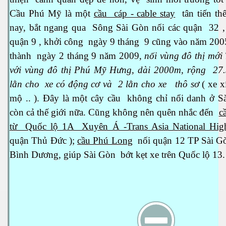
Cầu Phú Mỹ là một
cầu cáp - cable stay
tân tiến thế
nay, bắt ngang qua Sông Sài Gòn nối các quận 32 ,
quận 9 , khởi công ngày 9 tháng 9 cũng vào năm 200
thành ngày 2 tháng 9 năm 2009,
nối vùng đô thị mới
với vùng đô thị Phú Mỹ Hưng, dài 2000m, rộng 27.
lằn cho xe có động cơ và 2 lằn cho xe thô sơ
( xe xí
mộ .. ). Đây là một cây cầu không chỉ nổi danh ở S
còn cả thế giới nữa. Cũng không nên quên nhắc đến
c
từ Quốc lộ 1A Xuyên Á -Trans Asia National Hi
quận Thủ Đức );
cầu Phú Long
nối quận 12 TP Sài Gò
Bình Dương, giúp Sài Gòn bớt kẹt xe trên Quốc lộ 13.