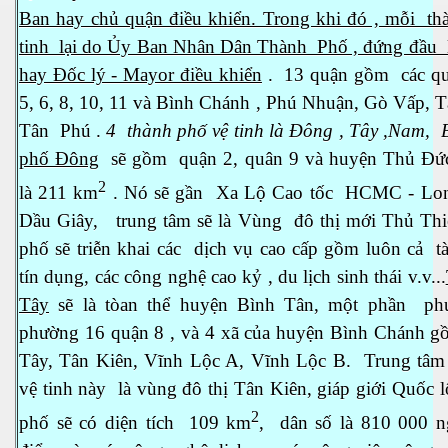
Ban hay chủ quận điều khiển. Trong khi đó , mỗi th
tinh lại do Ủy Ban Nhân Dân Thành Phố , đứng đầu l
hay Đốc lý - Mayor điều khiển
. 13 quận gồm các quậ
5, 6, 8, 10, 11 và Bình Chánh , Phú Nhuận, Gò Vấp, 
Tân Phú .
4 thành phố vệ tinh là Đông , Tây ,Nam, 
phố Đông
sẽ gồm quận 2, quân 9 và huyện Thủ Đức,
a-Kabul
2
là 211 km
. Nó sẽ gần Xa Lộ Cao tốc HCMC - Lon
Dầu Giây, trung tâm sẽ là Vùng đô thị mới Thủ Th
phố sẽ triễn khai các dịch vụ cao cấp gồm luôn cả t
tín dụng, các công nghệ cao kỷ , du lịch sinh thái v.v...
Tây
sẽ là tòan thể huyện Bình Tân, một phần ph
phường 16 quận 8 , và 4 xã của huyện Bình Chánh 
Tây, Tân Kiên, Vĩnh Lộc A, Vĩnh Lộc B. Trung tâm
vệ tinh này là vùng đô thị Tân Kiên, giáp giới Quốc 
2
phố sẽ có diện tích 109 km
, dân số là 810 000 ng