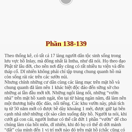
Phần 138-139
Theo thống kê, có tất cả 17 làng người dân tộc sinh sống trong
lưu vực hồ Inlay, mà đông nhất là Intha, như đã nói. Họ theo đạo
Phật từ lâu đời, cho nên nơi đây cũng có rất nhiều tu viện và đền
tháp cổ. Dĩ nhiên không phải chỉ tập trung chung quanh hồ mà
còn sống rải rác trên các sườn núi.
Nhưng chính những cư dân cùng các làng mạc trên mặt hồ và
chung quanh đã làm nên 1 khác biệt độc đáo đến sững sờ cho
những ai lần đầu mới tới. Những ngôi làng nổi, những “vườn
nhà” trên mặt hồ xanh ngát, tồn tại từ hàng ngàn năm, đã làm nên
một thương hiệu độc đáo, nổi tiếng. Các khu vườn này, phải tích
tụ từ 50 năm mới có được bề dày khoảng 1 mét, được giữ lại bên
cạnh nhà nhờ những cột sào cắm xuống đáy hồ. Người ta nói, khi
cưới gã con cái, người Inthar có thể cắt đứt 1 phần “vườn” để cho
chúng làm của hồi môn, dĩ nhiên, khi đó họ có thể di dời mảnh
“đất” của mình đến 1 vị trí mới nào đó trên mặt hồ (chắc cũng có