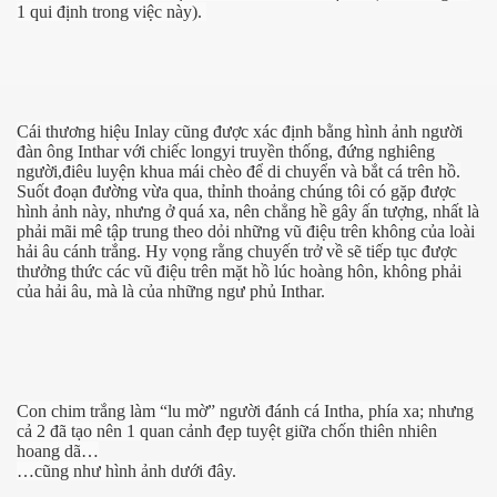
1 qui định trong việc này).
Cái thương hiệu Inlay cũng được xác định bằng hình ảnh người
đàn ông Inthar với chiếc longyi truyền thống, đứng nghiêng
người,điêu luyện khua mái chèo để di chuyển và bắt cá trên hồ.
Suốt đoạn đường vừa qua, thỉnh thoảng chúng tôi có gặp được
hình ảnh này, nhưng ở quá xa, nên chẳng hề gây ấn tượng, nhất là
phải mãi mê tập trung theo dỏi những vũ điệu trên không của loài
hải âu cánh trắng. Hy vọng rằng chuyến trở về sẽ tiếp tục được
thưởng thức các vũ điệu trên mặt hồ lúc hoàng hôn, không phải
của hải âu, mà là của những ngư phủ Inthar.
Con chim trắng làm “lu mờ” người đánh cá Intha, phía xa; nhưng
cả 2 đã tạo nên 1 quan cảnh đẹp tuyệt giữa chốn thiên nhiên
hoang dã…
…cũng như hình ảnh dưới đây.