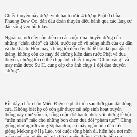
Chiếc thuyền này được vinh hạnh rước 4 tượng Phật ở chùa
Phaung Daw Oo, dẫn đầu đoàn thuyền diễu hành qua các làng cư
dân sống ven hồ Inlay.
Ngoài ra, nơi đây còn diễn ra các cuộc đua thuyền đứng của
những “chân chèo” cừ khôi, trước sự cổ vũ nồng nhiệt của cư dân
và du khách. Hôm nay, chúng tôi đến đây thì lễ hội đã qua gần 1
tháng, không còn cơ may để chứng kiến đám rước Phật và đua
thuyền; nhưng tôi có thể chụp ảnh chiếc thuyền “Chim vàng” và
may mắn được Sư H. cung cấp cho ảnh chụp 1 đội đua thuyền
"đứng”.
Rồi đây, chắc chắn Miến Điện sẽ phát triển sau thời gian dài đóng
hanh
cửa. Không biết họ có còn giữ được cái nếp sinh hoạt truyền
thống này như vốn có, sống cuộc đời hạnh phúc với những lễ hội
“triền miên” mặc cho những bon chen đua đòi “phàm tục”? Cũng
giống như người vùng Siphandon, có mấy ngàn hòn đảo trên
giòng Mekong ở Hạ Lào, với cuộc sống bình dị, hiền hòa nơi một
miền quê còn nhiều nét văn hóa truyền thống, đã hớp hồn du