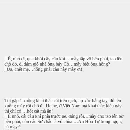
_ Ê, nhỏ ơi, qua khỏi cây cầu khỉ …mầy tấp vô bên phải, tao lên
chỗ đó, đi đám giỗ nhà ông bảy Cò…mầy biết ổng hông?
_Ủa, chết mẹ…hổng phải cầu này mầy ơi!
Tôi gặp 1 xuồng khai thác cát trên rạch, họ xúc bằng tay, đổ lên
xuồng máy rồi chở đi. He he, ở Việt Nam mà khai thác kiễu này
thì chỉ có …hốt cát mà ăn!
_ Ê nhỏ, cái cầu khỉ phía trước nè, đúng rồi…mày cho tao lên bờ
bên phải, còn các Sư chắc là vô chùa …An Hòa Tự trong ngọn,
hả mậy?