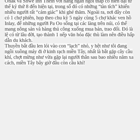
Ohak và Shwe Inn Thein với hàng ngàn ngôi tháp có niên đại từ
thế kỷ thứ 8 đến hiện tại, trong số đó có những “tàn tích” khiến
nhiều người rất “cảm giác” khi ghé thăm. Ngoài ra, nơi đây còn
có 1 chợ phiên, họp theo chu kỳ 5 ngày cùng 5 chợ khác ven hồ
Inlay, để những người Pa Oo sống tại các làng trên núi, có thể
mang nông sản và hàng thủ công xuống mua bán, trao đổi. Đó là
lệ có từ lâu đời, tạo thành 1 nếp văn hóa đặc thù làm nên điều hấp
dẫn du khách.
Thuyền bắt đầu len lỏi vào con “lạch” nhỏ, y hệt như tôi đang
ngồi xuồng máy đi ở kinh rạch miền Tây, nhất là bắt gặp cây cầu
khỉ, chợt mừng như vừa gặp lại người thân sau bao nhiêu năm xa
cách, miền Tây bây giờ đâu còn cầu khỉ!