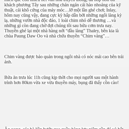
khách phương Tây sau những chán ngán cái hào nhoáng của kỹ
thuật, cái khô cứng của máy móc…lỡ một lần ghé chơi; Inlay,
hôm nay cũng vậy, đang cực kỳ hấp dẫn bởi những ngôi làng kỳ
lạ, những vườn nhà độc đáo, 1 loài chim nhỏ dễ thương …và
những gì còn đang chờ đợi chúng tôi sau bửa cơm trưa nay.
Thuyền ghé lại một nhà hàng nới “đầu làng” Thaley, bên kia là
chùa Paung Daw Oo và nhà chứa thuyền “Chim vàng”…
Chim vàng được bảo quản trong ngôi nhà có nóc mái cao bên trái
ảnh.
Bửa ăn trưa lúc 11h cũng kịp thời cho mọi người sau một hành
trình hơn 80km vừa xe vừa thuyền máy, bụng đã thấy cồn cào!