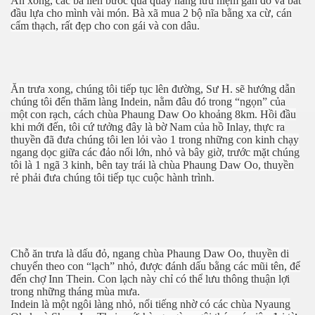
Ăn xong, các bà liền bước qua quầy hàng lưu niệm gần đó và bắt
đầu lựa cho mình vài món. Bà xã mua 2 bộ nĩa bằng xa cừ, cán
cẩm thạch, rất đẹp cho con gái và con dâu.
Ăn trưa xong, chúng tôi tiếp tục lên đường, Sư H. sẽ hướng dẫn
chúng tôi đến thăm làng Indein, nằm đâu đó trong “ngọn” của
một con rạch, cách chùa Phaung Daw Oo khoảng 8km. Hồi đầu
khi mới đến, tôi cứ tưởng đây là bờ Nam của hồ Inlay, thực ra
thuyền đã đưa chúng tôi len lỏi vào 1 trong những con kinh chạy
ngang dọc giữa các đảo nổi lớn, nhỏ và bây giờ, trước mặt chúng
tôi là 1 ngã 3 kinh, bên tay trái là chùa Phaung Daw Oo, thuyền
rẻ phải đưa chúng tôi tiếp tục cuộc hành trình.
 Nhật
Chỗ ăn trưa là dấu đỏ, ngang chùa Phaung Daw Oo, thuyền di
chuyển theo con “lạch” nhỏ, được đánh dấu bằng các mũi tên, để
đến chợ Inn Thein. Con lạch này chỉ có thể lưu thông thuận lợi
trong những tháng mùa mưa.
Indein là một ngôi làng nhỏ, nổi tiếng nhờ có các chùa Nyaung