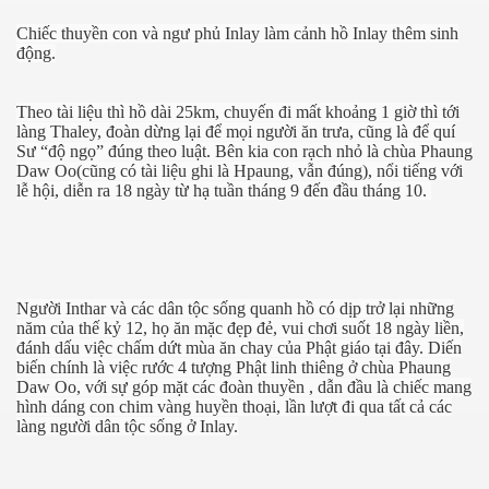
Chiếc thuyền con và ngư phủ Inlay làm cảnh hồ Inlay thêm sinh
động.
Theo tài liệu thì hồ dài 25km, chuyến đi mất khoảng 1 giờ thì tới
làng Thaley, đoàn dừng lại để mọi người ăn trưa, cũng là để quí
Sư “độ ngọ” đúng theo luật. Bên kia con rạch nhỏ là chùa Phaung
Daw Oo(cũng có tài liệu ghi là Hpaung, vẫn đúng), nổi tiếng với
lễ hội, diễn ra 18 ngày từ hạ tuần tháng 9 đến đầu tháng 10.
p cổ đại
Người Inthar và các dân tộc sống quanh hồ có dịp trở lại những
năm của thế kỷ 12, họ ăn mặc đẹp đẻ, vui chơi suốt 18 ngày liền,
đánh dấu việc chấm dứt mùa ăn chay của Phật giáo tại đây. Diến
biến chính là việc rước 4 tượng Phật linh thiêng ở chùa Phaung
Daw Oo, với sự góp mặt các đoàn thuyền , dẫn đầu là chiếc mang
hình dáng con chim vàng huyền thoại, lần lượt đi qua tất cả các
làng người dân tộc sống ở Inlay.