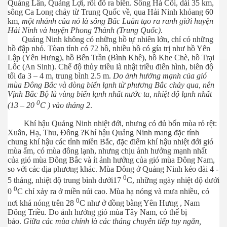
Quảng Lân, Quảng Lợi, rồi đổ ra biển. Sông Hà Cối, dài 35 km,
sông Ca Long chảy từ Trung Quốc về, qua Hải Ninh khỏang 60
km,
một nhánh của nó là sông Bắc Luân tạo ra ranh giới huyện
Hải Ninh và huyện Phong Thành (Trung Quốc)
.
Quảng Ninh không có những hồ tự nhiên lớn, chỉ có những
hồ đập nhỏ. Tòan tỉnh có 72 hồ, nhiều hồ có gía trị như hồ Yên
Lập (Yên Hưng), hồ Bến Trần (Bình Khê), hồ Khe Chè, hồ Trại
Lốc (An Sinh). Chế độ thủy triều là nhật triều điển hình, biên độ
tối đa 3 – 4 m, trung bình 2.5 m.
Do ảnh hưởng mạnh của gió
mùa Đông Bắc và dòng biển lạnh từ phương Bắc chảy qua, nên
a-Kabul
Vịnh Bắc Bộ là vùng biển lạnh nhất nước ta, nhiệt độ lạnh nhất
0
(13 – 20
C ) vào tháng 2
.
Khí hậu Quảng Ninh nhiệt đới, nhưng có đủ bốn mùa rỏ rệt:
Xuân, Hạ, Thu, Đông ?Khí hậu Quảng Ninh mang đặc tính
chung khí hậu các tỉnh miền Bắc, đặc điểm khí hậu nhiệt đới gió
mùa ẩm, có mùa đông lạnh, nhưng chịu ảnh hưởng mạnh nhất
của gió mùa Đông Bắc và ít ảnh hưởng của gió mùa Đông Nam,
so với các địa phương khác. Mùa Đông ở Quảng Ninh kéo dài 4 -
0
5 tháng, nhiệt độ trung bình dưới17
C, những ngày nhiệt độ dưới
0
0
C chỉ xảy ra ở miền núi cao. Mùa hạ nóng và mưa nhiều, có
0
nơi khá nóng trên 28
C như ở đồng bằng Yên Hưng , Nam
Đông Triều. Do ảnh hưởng gió mùa Tây Nam, có thể bị
bảo.
Giữa các mùa chính là các tháng chuyễn tiếp tuy ngắn,