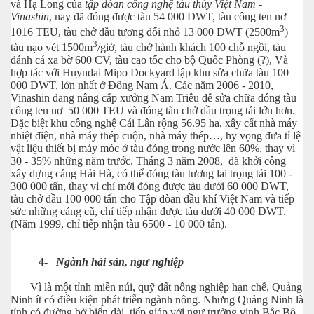
và Hạ Long của
tập đòan công nghệ tàu thủy Việt Nam -
Vinashin
, nay đã đóng được tàu 54 000 DWT, tàu công ten nơ
3
1016 TEU, tàu chở dầu tương đối nhỏ 13 000 DWT (2500m
)
3
tàu nạo vét 1500m
/giờ, tàu chở hành khách 100 chỗ ngồi, tàu
đánh cá xa bờ 600 CV, tàu cao tốc cho bộ Quốc Phòng (?), Và
hợp tác với Huyndai Mipo Dockyard lập khu sửa chữa tàu 100
000 DWT, lớn nhất ở Đông Nam Á. Các năm 2006 - 2010,
Vinashin đang nâng cấp xưởng Nam Triêu để sửa chữa đóng tàu
công ten nơ 50 000 TEU và đóng tàu chở dầu trọng tải lớn hơn.
Đặc biệt khu công nghệ Cái Lân rộng 56.95 ha, xây cất nhà máy
nhiệt điện, nhà máy thép cuộn, nhà máy thép…, hy vọng đưa tỉ lệ
vật liệu thiết bị máy móc ở tàu đóng trong nước lên 60%, thay vì
30 - 35% những năm trước. Tháng 3 năm 2008, đã khởi công
xây dựng cảng Hải Hà, có thể đóng tàu tương lai trọng tải 100 -
300 000 tấn, thay vì chỉ mới đóng được tàu dưới 60 000 DWT,
tàu chở dầu 100 000 tấn cho Tập đòan dầu khí Việt Nam và tiếp
sức những cảng cũ, chỉ tiếp nhận được tàu dưới 40 000 DWT.
(Năm 1999, chỉ tiếp nhận tàu 6500 - 10 000 tấn).
4-
Ngành hải sản, ngư nghiệp
Vì là một tỉnh miền núi, quỹ đất nông nghiệp hạn chế, Quảng
Ninh ít có điều kiện phát triễn ngành nông. Nhưng Quảng Ninh là
tỉnh có đường bờ biển dài, tiếp giáp với ngư trường vịnh Bắc Bộ.