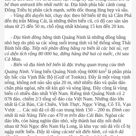
bể than antraxit lớn nhất nước ta
. Địa hình phía bắc cánh cung
Đông Triều bị phân cách mạnh, sườn dốc thung lũng hẹp và sâu.
-
Vùng đồi duyên hải
, chạy dọc theo bờ biển từ thị xã Cẩm Phả
đến thị trấn Móng Cái, là những thềm biễn cũ, có độ cao sàn sàn
nhau từ 25 đến 50 m, chỗ rộng nhất khỏang 15 km đến 20 km.
-
Địa hình đồng bằng
tỉnh Quảng Ninh là những đồng bằng
nhỏ hẹp do phù sa các sông suối trong tỉnh và hệ thống sông Thái
Bình bồi đắp.
Tiếp nối phần đồng bằng ra biển là các bải sú, vẹt
có diện tích rộng 80 000 ha, đứng hàng thứ hai cả nuớc, chỉ sau
Cà Mau.
- Biển và địa hình bờ biển là đặc trưng quan trọng của tỉnh
2
Quảng Ninh
. Vùng biển Quảng Ninh rộng 6000 km
là phần phía
tây bắc của Vịnh Bắc Bộ (Gulf of Tonkin). Đây là một vùng vịnh
nông, không nơi nào sâu qúa 20 m, nhờ nhiều đảo và quần đảo
chắn phía ngòai, nên rất kín gió và sóng lặng. Đây cũng là vùng
biển có nhiều đảo nhất Việt Nam. Riêng tỉnh Quảng Ninh có 2
078 đảo, chiếm 2/3 tổng số đảo của Việt Nam. Những đảo lớn
nhất là Cái Bàn, Cái Chiên, Vĩnh Thực, Ngọc Vừng, Cô Tô, Vạn
Vược … Các núi đá có độ cao trung bình 150 – 200 m.
Đỉnh cao
nhất là núi Nàng Tiên cao 470 m trên đảo Cái Bàn
. Ngòai các
đảo lớn, còn hàng nghìn đảo nhỏ, xếp thành hai dãy nối đuôi
nhau từ Núi Ngọc đến Nam Hạ Long, là khu vục núi đá vôi cỗ bị
ngập nước biển.
Đây là vùng cácxtơ sót điển hình, có vách đá