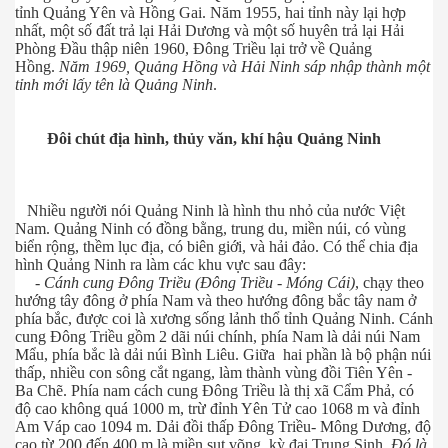
tỉnh Quảng Yên và Hồng Gai. Năm 1955, hai tỉnh này lại hợp
nhất, một số đất trả lại Hải Dương và một số huyên trả lại Hải
Phòng Đầu thập niên 1960, Đông Triều lại trở về Quảng
Hồng.
Năm 1969, Quảng Hồng và Hải Ninh sáp nhập thành một
tỉnh mới lấy tên là Quảng Ninh
.
Đôi chút địa hình, thủy văn, khí hậu Quảng Ninh
Nhiều người nói Quảng Ninh là hình thu nhỏ của nước Việt
Nam. Quảng Ninh có đồng bằng, trung du, miền núi, có vùng
biển rộng, thềm lục địa, có biên giới, và hải đảo. Có thể chia địa
hình Quảng Ninh ra làm các khu vực sau đây:
-
Cánh cung Đông Triều (Đông Triều - Móng Cái)
, chạy theo
hướng tây đông ở phía Nam và theo hướng đông bắc tây nam ở
phía bắc, được coi là xương sống lảnh thổ tỉnh Quảng Ninh. Cánh
cung Đông Triều gồm 2 dãi núi chính, phía Nam là dải núi Nam
Mẩu, phía bắc là dải núi Bình Liêu. Giữa hai phần là bộ phận núi
thấp, nhiều con sông cắt ngang, làm thành vùng đồi Tiên Yên -
Ba Chẽ. Phía nam cách cung Đông Triều là thị xã Cẩm Phả, có
độ cao không quá 1000 m, trừ đỉnh Yên Tử cao 1068 m và đỉnh
Am Váp cao 1094 m. Dải đồi thấp Đông Triều- Mông Dương, độ
cao từ 200 đến 400 m là miền sụt võng, kỳ đại Trung Sinh.
Đó là