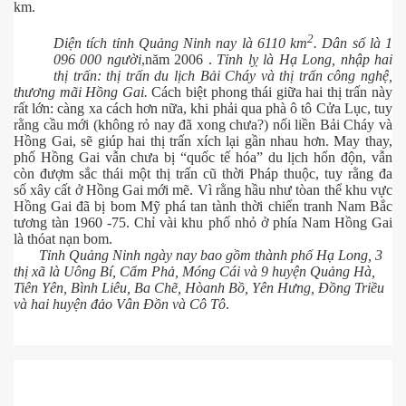
km.
2
Diện tích tỉnh Quảng Ninh nay là 6110 km
. Dân số là 1
096 000 người
,năm 2006 .
Tỉnh lỵ là Hạ Long, nhập hai
thị trấn: thị trấn du lịch Bải Cháy và thị trấn công nghệ,
thương mãi Hồng Gai.
Cách biệt phong thái giữa hai thị trấn này
rất lớn: càng xa cách hơn nữa, khi phải qua phà ô tô Cửa Lục, tuy
rằng cầu mới (không rỏ nay đã xong chưa?) nối liền Bải Cháy và
Hồng Gai, sẽ giúp hai thị trấn xích lại gần nhau hơn. May thay,
phố Hồng Gai vẫn chưa bị “quốc tế hóa” du lịch hổn độn, vẫn
còn đượm sắc thái một thị trấn cũ thời Pháp thuộc, tuy rằng đa
số xây cất ở Hồng Gai mới mẽ. Vì rằng hầu như tòan thể khu vực
Hồng Gai đã bị bom Mỹ phá tan tành thời chiến tranh Nam Bắc
tương tàn 1960 -75. Chỉ vài khu phố nhỏ ở phía Nam Hồng Gai
p cổ đại
là thóat nạn bom.
Tỉnh Quảng Ninh ngày nay bao gồm thành phố Hạ Long, 3
thị xã là Uông Bí, Cẩm Phả, Móng Cái và 9 huyện Quảng Hà,
Tiên Yên, Bình Liêu, Ba Chẽ, Hòanh Bồ, Yên Hưng, Đồng Triều
và hai huyện đảo Vân Đồn và Cô Tô
.