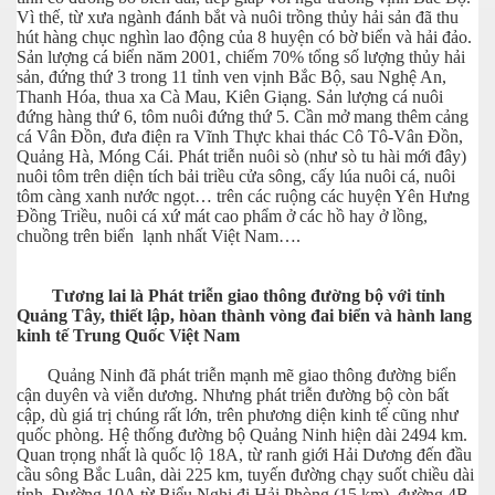
Vì thế, từ xưa ngành đánh bắt và nuôi trồng thủy hải sản đã thu
hút hàng chục nghìn lao động của 8 huyện có bờ biển và hải đảo.
Sản lượng cá biển năm 2001, chiếm 70% tổng số lượng thủy hải
sản, đứng thứ 3 trong 11 tỉnh ven vịnh Bắc Bộ, sau Nghệ An,
Thanh Hóa, thua xa Cà Mau, Kiên Giạng. Sản lượng cá nuôi
đứng hàng thứ 6, tôm nuôi đứng thứ 5. Cần mở mang thêm cảng
cá Vân Đồn, đưa điện ra Vĩnh Thực khai thác Cô Tô-Vân Đồn,
Quảng Hà, Móng Cái. Phát triễn nuôi sò (như sò tu hài mới đây)
nuôi tôm trên diện tích bải triều cửa sông, cấy lúa nuôi cá, nuôi
tôm càng xanh nước ngọt… trên các ruộng các huyện Yên Hưng
Đồng Triều, nuôi cá xứ mát cao phẩm ở các hồ hay ở lồng,
chuồng trên biển lạnh nhất Việt Nam….
ật
Tương lai là Phát triễn giao thông đường bộ với tỉnh
Quảng Tây, thiết lập, hòan thành vòng đai biển và hành lang
kinh tế Trung Quốc Việt Nam
Quảng Ninh đã phát triễn mạnh mẽ giao thông đường biển
cận duyên và viễn dương. Nhưng phát triễn đường bộ còn bất
cập, dù giá trị chúng rất lớn, trên phương diện kinh tế cũng như
quốc phòng. Hệ thống đường bộ Quảng Ninh hiện dài 2494 km.
Quan trọng nhất là quốc lộ 18A, từ ranh giới Hải Dương đến đầu
cầu sông Bắc Luân, dài 225 km, tuyến đường chạy suốt chiều dài
tỉnh. Đường 10A từ Biểu Nghi đi Hải Phòng (15 km), đường 4B