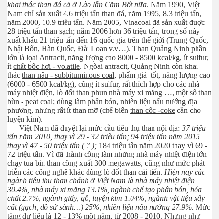
khai thác than đá cả ở Lào lẫn Căm Bốt nữa
. Năm 1990, Việt
Nam chỉ sản xuất 4.6 triệu tấn than đá, năm 1995, 8.3 triệu tấn,
năm 2000, 10.9 triệu tấn. Năm 2005, Vinacoal đã sản xuất được
28 triệu tấn than sạch; năm 2006 hơn 36 triệu tấn, trong số này
ao niên
xuất khẩu 21 triệu tấn đến 16 quốc gia trên thế giới (Trung Quốc,
Nhật Bổn, Hàn Quốc, Đài Loan v.v…). Than Quảng Ninh phần
lớn là lọai
Antracit
, năng lượng cao 8000 - 8500 kcal/kg, ít sulfur,
ít
chất bốc hơi - volatile
. Ngòai antracit, Quảng Ninh còn khai
thác
than nâu - subbituminous coal
, phẩm giá tốt, năng lượng cao
(6000 - 6500 kcal/kg), cũng ít sulfur, rất thích hợp cho các nhà
máy nhiệt điện, lò đốt than phun nhà máy xi măng …, một số
than
bùn - peat coal;
dùng làm phân bón, nhiên liệu nấu nướng địa
phương, nhưng rất ít than mỡ (chế biến
than cốc -coke
cần cho
luyện kim).
Việt Nam đã duyệt lại mức cầu tiêu thụ than nội địa;
37 triệu
tấn năm 2010, thay vì 29 - 32 triệu tấn; 94 triệu tấn năm 2015
thay vì 47 - 50 triệu tấn ( ? );
184 triệu tấn năm 2020 thay vì 69 -
72 triệu tấn. Vì đã thành công làm những nhà máy nhiệt điện lớn
chạy tua bin than công xuất 300 megawatts, cũng như mức phát
triễn các công nghệ khác dùng lò đốt than cải tiến.
Hiện nay các
bổ dưỡng
ngành tiêu thu than chánh ở Việt Nam là nhà máy nhiệt điện
30.4%, nhà máy xi măng 13.1%, ngành chế tạo phân bón, hóa
chất 2.7%, ngành giấy, gỗ, luyện kim 1.04%, ngành vật liệu xây
cất (gạch, đồ sứ sành…) 25%, nhiên liệu nấu nướng 27.9%.
Mức
tăng dự liệu là 12 - 13% một năm, từ 2008 - 2010. Nhưng như