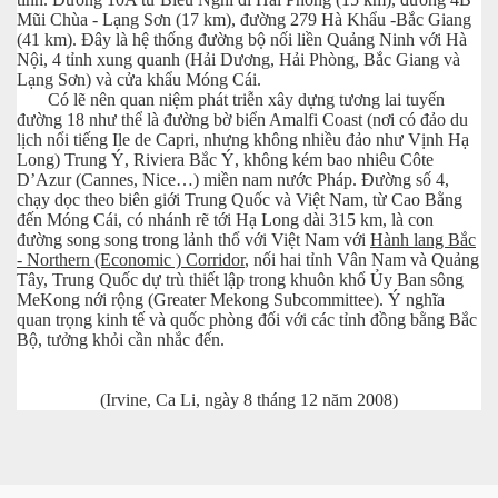
Mũi Chùa - Lạng Sơn (17 km), đường 279 Hà Khẩu -Bắc Giang
(41 km). Đây là hệ thống đường bộ nối liền Quảng Ninh với Hà
Nội, 4 tỉnh xung quanh (Hải Dương, Hải Phòng, Bắc Giang và
Lạng Sơn) và cửa khẩu Móng Cái.
Có lẽ nên quan niệm phát triễn xây dựng tương lai tuyến
đường 18 như thể là đường bờ biển Amalfi Coast (nơi có đảo du
lịch nổi tiếng Ile de Capri, nhưng không nhiều đảo như Vịnh Hạ
Long) Trung Ý, Riviera Bắc Ý, không kém bao nhiêu Côte
D’Azur (Cannes, Nice…) miền nam nước Pháp. Đường số 4,
chạy dọc theo biên giới Trung Quốc và Việt Nam, từ Cao Bằng
ng Sahel
đến Móng Cái, có nhánh rẽ tới Hạ Long dài 315 km, là con
đường song song trong lảnh thổ với Việt Nam với
Hành lang Bắc
- Northern (Economic ) Corridor
, nối hai tỉnh Vân Nam và Quảng
Tây, Trung Quốc dự trù thiết lập trong khuôn khổ Ủy Ban sông
MeKong nới rộng (Greater Mekong Subcommittee). Ý nghĩa
quan trọng kinh tế và quốc phòng đối với các tỉnh đồng bằng Bắc
Bộ, tưởng khỏi cần nhắc đến.
(Irvine, Ca Li, ngày 8 tháng 12 năm 2008)