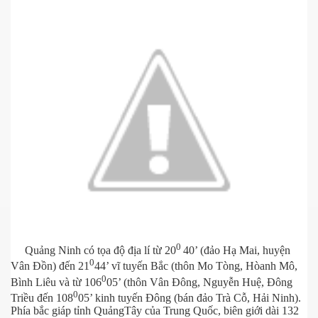
0
Quảng Ninh có tọa độ địa lí từ 20
40’ (đảo Hạ Mai, huyện
0
Vân Đồn) đến 21
44’ vĩ tuyến Bắc (thôn Mo Tòng, Hòanh Mô,
0
Bình Liêu và từ 106
05’ (thôn Vân Đông, Nguyễn Huệ, Đông
0
Triều đến 108
05’ kinh tuyến Đông (bán đảo Trà Cỗ, Hải Ninh).
Phía bắc giáp tỉnh QuảngTây của Trung Quốc, biên giới dài 132