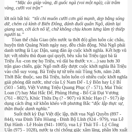
“Mặc áo giáp vàng, đi guốc ngà (voi một ngà), cài trâm
vàng, cưỡi voi trận”
lời nói bất hủ: “
tôi chỉ muốn cưỡi cơn gió mạnh, dẹp bằng sóng
dữ, chém cá kình ở Biển Đông, đánh đuổi quân Ngô, dành lại
giang san, cởi ách nô lệ, chứ không chịu khom lưng làm tỳ thiếp
người ta.”
Tòan thể châu Giao (tên nước ta thời đó) gồm luôn các châu,
huyện tỉnh Quảng Ninh ngày nay, đều chấn động. Nhà Ngô phái
danh tướng là Lục Dận, sang đàn áp cuộc khởi nghĩa. Kết hợp vũ
lực với nhiều thủ đọan quỉ quyệt, bêu xấu bà Triệu (gọi bà là
Triệu Ẩu -con mẹ họ Triệu, vú dài ba thước v.v…) sau hơn 30
trận giao chiến, giặc Ngô mới đẩy được cuộc khởi nghĩa Bà Triệu
vào chỗ suy vong. Bà Triệu tự tử trên núi Tùng Sơn, năm 248.
Thời Bắc thuộc, sau Bà Triệu, luôn luôn có nhiều cuộc khởi nghĩa
giải phóng đất nước, như của Lý Nam Đế - Lý Bôn hay Lý Bí
(503 - 548), Việt Vương Triệu Quang Phục (? - 571), Mai Thúc
Loan (?) hay Mai Hắc Đế, Phùng Hưng - Bố Cái Đại Vương
(761 - 802?), Khúc Thừa Dụ (? - 907) và Khúc Hạo (? - 917) áp
 Nhật
dụng cách ứng xử khôn khéo với phương Bắc “
độc lập thực sự,
thần thuộc danh nghĩa
.”
Suốt thời kỳ Đại Việt độc lập, thời vua Ngô Quyền (897 -
844), vua Đinh Tiên Hòang - Đinh Bộ Lĩnh (924 - 979), vua Lê
Đại Hành - Lê Hoàn (941- 1005), vua Lý Thái Tổ - Lý Công
Uẩn (975 - 1028), nước ta chỉ chống giặc xâm lăng, phần lớn xuất