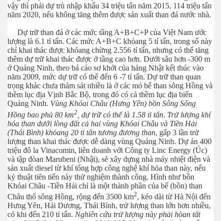
vậy thì phải dự trù nhập khẩu 34 triệu tấn năm 2015, 114 triệu tấn
năm 2020, nếu không tăng thêm được sản xuất than đá nước nhà.
Dự trữ than đá ở các mức tầng A+B+C+P của Việt Nam ước
g p3
lượng là 6.1 tỉ tấn. Các mức A+B+C khỏang 5 tỉ tấn, trong số này
chỉ khai thác được khỏang chừng 2.556 tỉ tấn, nhưng có thể tăng
thêm dự trữ khai thác được ở tầng cao hơn. Dưới sâu hơn -300 m
ở Quảng Ninh, theo bá cáo sơ khởi của hảng Nhật kết thúc vào
năm 2009, mức dự trữ có thể đến 6 -7 tỉ tấn. Dự trữ than quan
trọng khác chưa thám sát nhiều là ở các mỏ bể than sông Hồng và
thềm lục địa Vịnh Bắc Bộ, trong đó có cả thềm lục địa biển
Quảng Ninh.
Vùng Khóai Châu (Hưng Yên) bồn Sông Sông
2
Hồng bao phủ 80 km
, dự trữ có thể là 1.58 tỉ tấn
.
Trử lượng khí
hóa than dưới lòng đất cả hai vùng Khóai Châu và Tiền Hải
(Thái Bình) khỏang 20 tỉ tấn tương đương than
, gấp 3 lần trử
lượng than khai thác được dễ dàng vùng Quảng Ninh. Dự án 400
triệu đô la Vinacomin, liên doanh với Công ty Linc Energy (Úc)
và tập đòan Marubeni (Nhật), sẽ xây dựng nhà máy nhiệt điện và
sản xuất diesel từ khí tổng hợp công nghệ khí hóa than này, nếu
kỷ thuật tiên tiến này thử nghiệm thành công. Hình như bồn
Khóai Châu -Tiền Hải chỉ là một thành phần của bể (bồn) than
2
Châu thổ sông Hồng, rộng đến 3500 km
, kéo dài từ Hà Nội đến
Hưng Yên, Hải Dương, Thái Bình, trử lượng than lớn hơn nhiều,
có khi đến 210 tỉ tấn.
Nghiên cứu trử lượng này phải hòan tất