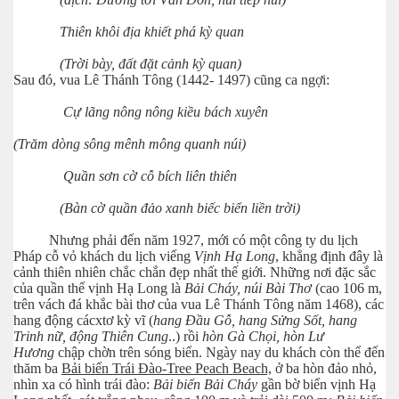
Thiên khôi địa khiết phá kỳ quan
(Trời bày, đất đặt cảnh kỳ quan)
Sau đó, vua Lê Thánh Tông (1442- 1497) cũng ca ngợi:
Cự lãng nông nông kiều bách xuyên
(Trăm dòng sông mênh mông quanh núi)
Quần sơn cờ cỗ bích liên thiên
(Bàn cờ quần đảo xanh biếc biển liền trời)
Nhưng phải đến năm 1927, mới có một công ty du lịch
Pháp cỗ vỏ khách du lịch viếng
Vịnh Hạ Long
, khẳng định đây là
cảnh thiên nhiên chắc chắn đẹp nhất thế giới. Những nơi đặc sắc
của quần thể vịnh Hạ Long là
Bải Cháy, núi Bài Thơ
(cao 106 m,
trên vách đá khắc bài thơ của vua Lê Thánh Tông năm 1468), các
hang động cácxtơ kỳ vĩ (
hang Đầu Gỗ, hang Sửng Sốt, hang
Trinh nữ, động Thiên Cung
..) rồi
hòn Gà Chọi, hòn Lư
Hương
chập chờn trên sóng biển. Ngày nay du khách còn thể đến
thăm ba
Bải biển Trái Đào-Tree Peach Beach,
ở ba hòn đảo nhỏ,
nhìn xa có hình trái đào:
Bải biển Bải Cháy
gần bờ biển vịnh Hạ