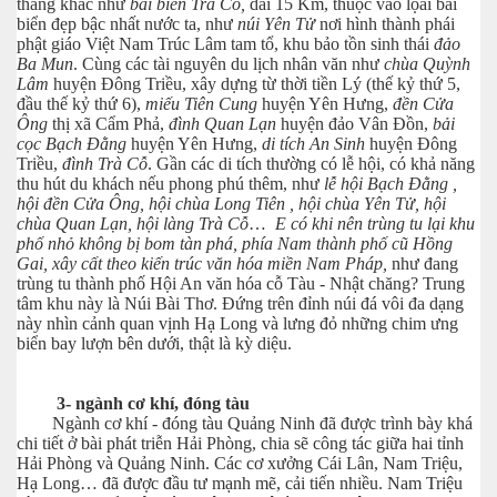
thắng khác như
bải biển Trà Cỗ,
dài 15 Km, thuộc vào lọai bải
biển đẹp bậc nhất nước ta, như
núi Yên Tử
nơi hình thành phái
phật giáo Việt Nam Trúc Lâm tam tổ, khu bảo tồn sinh thái
đảo
Ba Mun
. Cùng các tài nguyên du lịch nhân văn như
chùa Quỳnh
Lâm
huyện Đông Triều, xây dựng từ thời tiền Lý (thế kỷ thứ 5,
đầu thế kỷ thứ 6),
miếu Tiên Cung
huyện Yên Hưng,
đền Cửa
Ông
thị xã Cẩm Phả,
đình Quan Lạn
huyện đảo Vân Đồn,
bải
cọc Bạch Đằng
huyện Yên Hưng,
di tích An Sinh
huyện Đông
Triều,
đình Trà Cỗ
. Gần các di tích thường có lễ hội, có khả năng
thu hút du khách nếu phong phú thêm, như
lễ hội Bạch Đằng ,
hội đền Cửa Ông, hội chùa Long Tiên , hội chùa Yên Tử, hội
chùa Quan Lạn, hội làng Trà Cỗ
…
E có khi nên trùng tu lại khu
phố nhỏ không bị bom tàn phá, phía Nam thành phố cũ Hồng
Gai, xây cất theo kiến trúc văn hóa miền Nam Pháp,
như đang
trùng tu thành phố Hội An văn hóa cỗ Tàu - Nhật chăng? Trung
tâm khu này là Núi Bài Thơ. Đứng trên đỉnh núi đá vôi đa dạng
này nhìn cảnh quan vịnh Hạ Long và lưng đỏ những chim ưng
biển bay lượn bên dưới, thật là kỳ diệu.
3- ngành cơ khí, đóng tàu
Ngành cơ khí - đóng tàu Quảng Ninh đã được trình bày khá
chi tiết ở bài phát triễn Hải Phòng, chia sẽ công tác giữa hai tỉnh
Hải Phòng và Quảng Ninh. Các cơ xưởng Cái Lân, Nam Triệu,
Hạ Long… đã được đầu tư mạnh mẽ, cải tiến nhiều. Nam Triệu