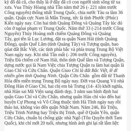
kỳ đồ đá cũ, cho thấy là ở đây đã có con người sinh sống từ xa
xưa. Vua Thủy Hòang nhà Tần năm thứ 26 (- 221 năm trước
Công nguyên) thống nhất Trung Quốc, chia nước Tàu ra làm 36
quận. Quận cực Nam là Mân Trung, tức là tỉnh Phước (Phúc)
Kiến ngày nay. Còn hai tỉnh Quảng Đông và Quảng Tây lúc đó
còn ở ngòai phạm vi Trung Quốc. Năm thứ 33 (-214 trước Công
Nguyên) Thủy Hoàng mới chiếm Quảng Đông và Quảng
Tây, gọi tên là Lục Lương, đặt ra quận Nam Hải (tỉnh Quảng
Đông), quận Quế Lâm (tỉnh Quảng Tây) và Tượng quận, bao
qúat đất Bắc Việt, các tỉnh phía bắc và phía trung Trung Bộ Việt
Nam ngày nay. Khi nhà Tần mất (- 206 trước Công nguyên),
Triệu Đà chiếm cứ Nam Hải, thôn tính Quế lâm và Tượng Quận,
dựng nước gọi là Nam Việt; chia Tượng Quận ra làm hai quận là
Giao Chỉ và Cửu Chân.
Quận Giao Chỉ là đất Bắc Việt, lẽ dĩ
nhiên gồm tỉnh Quảng Ninh
. Quận Cửu Chân gồm đất từ Thanh
Hóa đến miền trung Trung Bộ ngày nay. Đời vua Quang Vỏ nhà
Đông Hán ở Giao Chỉ, hai chị em bà Trưng (14- 43) khởi nghĩa,
nhà Hán sai Mã Viện sang đánh dẹp, 3 năm sau bình định hai
quận Giao Chỉ và Cửu Chân, nhưng quân Hán chỉ vào đến hai
huyện Cự Phong và Vô Công thuộc tỉnh Hà Tĩnh ngày nay rồi
tháo lui, không vào đến quận Nhật Nam. Năm 246, Bà Triệu,
Triệu Trinh Nương hay Triệu thị Trinh, quê ở Quân Yên, quận
Cửu Chân, chuẩn bị chống giặc nhà Ngô (Tôn Quyền thời Tam
Quốc), khi chỉ mới 20 tuổi, nhưng hình ảnh ghi lại rất lẫm liệt: