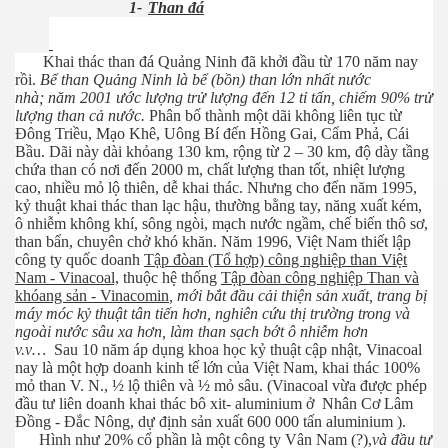
1-
Than đá
Khai thác than đá Quảng Ninh đã khởi đầu từ 170 năm nay
rồi.
Bể than Quảng Ninh là bể (bồn) than lớn nhất nước
nhà;
năm 2001 ước lượng trử lượng đến 12 tỉ tấn, chiếm 90% trử
lượng than cả nước.
Phân bố thành một dãi không liên tục từ
Đông Triều, Mạo Khê, Uông Bí đến Hồng Gai, Cẩm Phả, Cái
Bầu. Dãi này dài khỏang 130 km, rộng từ 2 – 30 km, độ dày tầng
chứa than có nơi đến 2000 m, chất lượng than tốt, nhiệt lượng
cao, nhiều mỏ lộ thiên, dễ khai thác. Nhưng cho đến năm 1995,
kỷ thuật khai thác than lạc hậu, thường bằng tay, năng xuất kém,
ô nhiễm không khí, sông ngòi, mạch nước ngầm, chế biến thô sơ,
than bẩn, chuyên chở khó khăn. Năm 1996, Việt Nam thiết lập
công ty quốc doanh
Tập đòan (Tổ hợp) công nghiệp than Việt
Nam - Vinacoal,
thuộc hệ thống
Tập đòan công nghiệp Than và
khóang sản - Vinacomin
, mới bắt đầu cải thiện sản xuất, trang bị
máy móc kỷ thuật tân tiến hơn, nghiên cứu thị trường trong và
ngoài nước sâu xa hơn, làm than sạch bớt ô nhiễm hơn
v.v…
Sau 10 năm áp dụng khoa học kỷ thuật cập nhật, Vinacoal
nay là một hợp doanh kinh tế lớn của Việt Nam, khai thác 100%
mỏ than V. N., ½ lộ thiên và ½ mỏ sâu. (Vinacoal vừa được phép
đầu tư liên doanh khai thác bô xit- aluminium ở Nhân Cơ Lâm
Đồng - Đắc Nông, dự định sản xuất 600 000 tấn aluminium ).
Hình như 20% cổ phần là một công ty Vân Nam (?),
và đầu tư