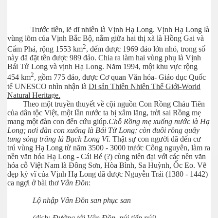
Trước tiên, lẽ dĩ nhiên là Vịnh Hạ Long. Vịnh Hạ Long là
vùng lõm của Vịnh Bắc Bộ, nằm giữa hai thị xã là Hồng Gai và
2
Cẩm Phả, rộng 1553 km
, đếm được 1969 đảo lớn nhỏ, trong số
này đã đặt tên được 989 đảo. Chia ra làm hai vùng phụ là Vịnh
Bái Tử Long và vịnh Hạ Long. Năm 1994, một khu vực rộng
2
454 km
, gồm 775 đảo, được Cơ quan Văn hóa- Giáo dục Quốc
tế UNESCO nhìn nhận là
Di sản Thiên Nhiên Thế Giới-World
Natural Heritage.
Theo một truyền thuyết về cội nguồn Con Rồng Cháu Tiên
của dân tộc Việt, một lần nước ta bị xâm lăng, trời sai Rồng mẹ
mang một đàn con đến cứu giúp.
Chỗ Rồng mẹ xuống nước là Hạ
Long; nơi đàn con xuống là Bái Tử Long; còn đuôi rồng quẩy
tung sóng trắng là Bạch Long Vĩ.
Thật sự con người đã đến cư
P1
trú vùng Hạ Long từ năm 3500 - 3000 trước Công nguyên, làm ra
nền văn hóa Hạ Long - Cái Bé (?) cùng niên đại với các nền văn
hóa cỗ Việt Nam là Đông Sơn, Hòa Bình, Sa Huỳnh, Ốc Eo. Vẽ
đẹp kỳ vĩ của Vịnh Hạ Long đã được Nguyễn Trải (1380 - 1442)
ca ngợi ở bài thơ
Vân Đồn
:
Lộ nhập Vân Đồn san phục san
(dịch: Đường tới Vân Đồn, núi tiếp núi)