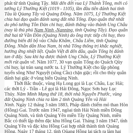
phát từ tỉnh Quảng Tậy
. Mãi đến đời vua Lý Thánh Tông, mới có
tướng Lý Thường Kiệt (1019 - 1105), lần đầu tiên đánh hai tỉnh
Tàu là Qủang Tây và Quảng Đông. Năm 1075, Lý Thường Kiệt
chia hai đạo quân đánh sang đất nhà Tống. Đạo quân thứ nhất
do phó tướng Tôn Đản chỉ huy, đánh thẳng vào thành Ung Châu
(nay là thủ phủ
Nam Ninh -Nanning
, tỉnh Quảng Tây). Đạo quân
thứ hai từ Vân Đồn (Quảng Ninh) do ông trực tiếp chỉ huy, theo
đường biển đổ bộ vào Châu Khâm, Châu Liêm, tỉnh Quảng
Đông. Nhân dân Hoa Nam, bị nhà Tống thống trị khắc nghiệt,
hưởng ứng nhiệt liệt. Quân Việt đi đến đâu, quân Tống bị đánh
tan ở đấy. Sau khi hạ được thành Ung Châu, Lý Thường Kiệt
mới rút quân về
. Năm 1077, 30 vạn quân Tống do Quách Qùy
chỉ huy, lại tràn sang nước ta. Lý Thường Kiệt cho lập phòng
tuyến sông Như Nguyệt (sông Cầu) chặn giặc; rồi cho thủy quân
đánh bại giặc ở vùng biển Quảng Ninh.
Thời Bắc thuộc, vùng Hạ Long gọi là Lục Châu, Lục Hải;
các thời Lý - Trần - Lê gọi là Hải Đông, Ngọc Sơn hay Lục
Thủy.
Năm Minh Mạng thứ 18, thời nhà Nguyễn Phước, vùng
đất Quảng Ninh chia ra làm 2 tỉnh Quảng Yên và Hải
Ninh
. Ngày 12 tháng 3 năm 1883, Pháp đánh chiếm mỏ than Hòn
(Hồng) Gai. Trước năm 1947, ngòai tỉnh Hải Ninh miền Đông
Quảng Ninh, và tỉnh Quảng Yên miền Tây Quảng Ninh, miền
Bắc có thiết lập thêm đặc khu Hồng Gai. Tháng 3 năm 1947, tỉnh
Quảng Yên và đặc khu Hồng Gai hợp nhất thành tỉnh Quảng
Hồng. Ngày 17 tháng 12, tỉnh Qủang Hồng lại tách ra làm hai