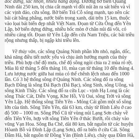
dốc đứng, sắc nhọn, nhiều hang động.
Đường bờ biển Quảng
Ninh dài 250 km, bị chia cắt mạnh vì đồi núi ăn ra sát biển và vì
các vịnh đảo, cửa sông. Bờ biển Trà Cỗ sóng mạnh, tạo nên các
bải cát bằng phẳng, nước biển trong xanh, dài trên 15 km, thuộc
vào lọai bải biển đẹp nhất Việt Nam. Đọan từ Cửa Ông đến Yên
Lập, bờ biển dựng đứng, nhiều hốc mòn ở chân núi đá vôi, có
nhiều cảng tốt. Đọan từ Yên Lập đến cửa Nam Triệu, các bải triều
rộng nhưng thấp, bị ngập khi triều lên.
hiên
Về thủy văn
, các sông Quảng Ninh phần lớn nhỏ, ngắn, dốc,
khả năng điều tiết nước yếu và chịu ảnh hưởng mạnh của thủy
triều. Phù hợp chế độ mưa, chế độ sông ngòi chia ra 2 mùa rỏ rệt.
Mùa lũ từ tháng 5 đến tháng 10, mùa cạn từ tháng 10 đến tháng 4.
Lưu lượng nước giữa hai mùa có thể chênh lệch nhau đến 1000
lần. Có 3 hệ thống sông ở Quảng Ninh. Các sông đổ ra sông
Bạch Đằng là sông Đá Bạch (Đá Bạc), sông Sinh, sông Uông, và
sông Kinh Thầy. Các sông đổ ra cửa Lục - vịnh Hạ Long là các
sông Thác Cát, Diễn Vọng, Khe Hồ, Vũ Oai, sông Trời và sông
Yên Lập. Hệ thống sông Tiên Yên - Móng Cái gồm một số sông
lớn của tỉnh. Sông Tiên Yên, dài 63 km, chảy từ Bình Liêu ở cao
độ 500 – 1000 m. Sông Phố Cũ từ vùng núi Lạng Sơn chảy về
đến Tiên Yên, hợp với sông Tiên Yên ở thác Bưởi, rồi chảy vào
vũng Vạn Hoa. Sông Ba Chẽ, dài 80 km, bắt nguồn từ các huyện
Hòanh Bồ và Đình Lập (Lạng Sơn), đổ ra biển ở cửa Cái. Sông
Đầm Hà, bắt nguồn từ Đồng Văn (Bình Liêu), chảy qua Đầm Hà,