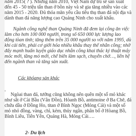
năm 2015
( ? ). Nhưng năm 2010, Việt Nam dự trù sẽ sản xuất
đến 45 - 50 triệu tấn than ở bồn này và sẽ gia tăng nhiều vào các
năm 2015 - 2020. Đủ thỏa mãn yêu cầu tiêu thụ than đá nội địa và
dành than đá năng lượng cao Quảng Ninh cho xuất khẩu.
Ngành công nghệ than Quảng Ninh đã đem lại công ăn việc
làm cho hơn 100 000 người, trong số 650 000 lực lượng lao
động tòan tỉnh; tăng thêm trên 35 000 người so với năm 1995, dù
khi cải tiến, phải cơ giới hóa nhiều khâu thay thế nhân công; nhờ
đẩy mạnh huấn luyện giáo dục nhân công khai thác kỷ thuật máy
móc mới, tầng mỏ mới, chế biến làm sạch, chuyên chở…, liên hệ
đến ngành than và tăng sản xuất.
Các khóang sản khác
Ngòai than đá, tưởng cũng không nên quên một số mỏ khác
như sắt ở Cài Bầu (Vân Đồn), Hòanh Bồ, antimoine ở Ba Chẽ, đá
chứa dầu ở Đồng Ho, titan ở Bình Ngọc (Móng Cái) và một số
mỏ nhỏ đồng, vàng, chì, kẻm, thủy ngân, phân bố ở Hòang Bồ,
Bình Liêu, Tiên Yên, Quảng Hà, Móng Cái….
2- Du lịch