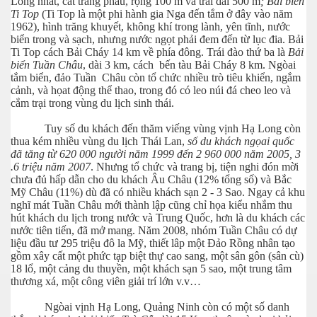
Long nhất, cát trắng phau, rộng 100 m và trải dài 500 m
; Bải biển
Ti Top
(Ti Top là một phi hành gia Nga đến tắm ở đây vào năm
1962), hình trăng khuyết, không khí trong lành, yên tĩnh, nước
biển trong và sạch, nhưng nước ngọt phải đem đến từ lục đia. Bải
Ti Top cách Bải Cháy 14 km về phía đông. Trái đào thứ ba là
Bải
biển Tuần Châu
, dài 3 km, cách bến tàu Bải Cháy 8 km. Ngòai
tắm biển, đảo Tuần Châu còn tổ chức nhiều trò tiêu khiển, ngắm
cảnh, và họat động thể thao, trong đó có leo núi đá cheo leo và
cắm trại trong vùng du lịch sinh thái.
Tuy số du khách đến thăm viếng vùng vịnh Hạ Long còn
thua kém nhiều vùng du lịch Thái Lan,
số du khách ngọai quốc
đã tăng từ 620 000 người năm 1999 đến 2 960 000 năm 2005, 3
.6 triệu năm 2007
. Nhưng tổ chức và trang bị, tiện nghi đón mời
chưa đủ hấp dẫn cho du khách Âu Châu (12% tổng số) và Bắc
Mỹ Châu (11%) dù đã có nhiều khách sạn 2 - 3 Sao. Ngay cả khu
nghĩ mát Tuần Châu mới thành lập cũng chỉ họa kiểu nhắm thu
hút khách du lịch trong nước và Trung Quốc, hơn là du khách các
nước tiên tiến, đã mở mang. Năm 2008, nhóm Tuần Châu có dự
liệu đầu tư 295 triệu đô la Mỹ, thiết lâp một Đảo Rồng nhân tạo
gồm xây cất một phức tạp biệt thự cao sang, một sân gôn (sân cù)
18 lổ, một cảng du thuyền, một khách sạn 5 sao, một trung tâm
thương xá, một công viên giải trí lớn v.v…
Ngòai vịnh Hạ Long, Quảng Ninh còn có một số danh