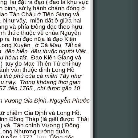
ng lại đặt ra đạo ( đao là khu vực
 binh, sở lỵ hành chánh đóng ở
đạo Tân Châu ở Tiền Giang và
 Như vậy, miền đất ở giữa hai
ang và phía Đông dọc theo hữu
h thức thuộc về chúa Nguyễn
p ra hai đạo nữa là đạo Kiên
 Long Xuyên ở Cà
Mau Tất cả
 đến biển đều thuộc người Việt .
u hòan tất.
Đạo Kiên Giang và
 tuy do Mạc Thiên Tứ chỉ huy
hánh vẫn thuộc dinh Long Hồ
là thủ phủ của cả miền Tây như
au này. Trong khỏang thời gian
57 đến 1765 , chỉ được gần 10
ễn Vương Gia Định, Nguyễn Phước
ữ chiếm Gia Định và Long Hồ.
 tỉnh Đồng Tháp )là giết được Thái
) và Tân chính Vương ( Đông
 Long Nhương tướng quân
 10 năm 1777, lưu Tổng đốc