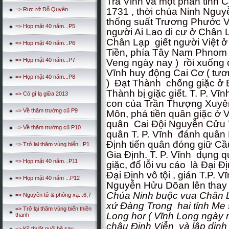
Trà Vinh và một phần tỉnh 
1731 , thời chúa Ninh Nguy
=> Rực rỡ Đỗ Quyên
thống suất Trương Phước V
=> Họp mặt 40 năm...P5
người Ai Lao di cư ở Chân 
Chân Lạp giết người Việt 
=> Họp mặt 40 năm...P6
Tiền, phía Tây Nam Phnom 
=> Họp mặt 40 năm...P7
Veng ngày nay ) rồi xuống
Vĩnh huy động Cai Cơ ( tư
=> Họp mặt 40 năm...P8
) Đạt Thành chống giặc ở B
Thành bị giặc giết. T. P. Vĩ
=> Có gì lạ giữa 2013
con của Trần Thượng Xuyê
=> Về thăm trường cũ P9
Môn, phá tiền quân giặc ở 
quân Cai Đội Nguyễn Cửu T
=> Về thăm trường cũ P10
quân T. P. Vĩnh đánh quân 
Định tiến quân đóng giữ Cầ
=> Trở lại thăm vùng biển...P1
Gia Định. T. P. Vĩnh dụng 
=> Họp mặt 40 năm...P11
giặc, đổ lỗi vu cáo là Đại Đ
Đại Định vô tội , gián T.P. 
=> Họp mặt 40 năm ...P12
Nguyễn Hửu Dõan lên thay 
Chúa Ninh buộc vua Chân L
=> Nguyên tử & phóng xạ...6,7
xứ Đàng Trong hai tỉnh Me 
=> Trở lại thăm vùng biển thiên
Long hor ( Vĩnh Long ngày n
thanh
châu Định Viễn và lập din
=> Kỹ thuật nuôi bê sau...