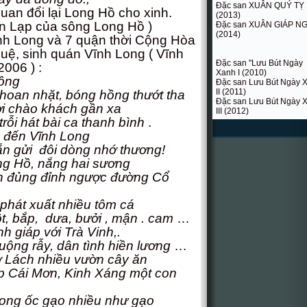
Đặc san XUÂN QUÝ TỴ
lại Long Hồ cho xinh.
(2013)
n Lạp của sông Long Hồ )
Đặc san XUÂN GIÁP N
(2014)
nh Long và 7 quận thời Cộng Hòa
Huệ, sinh quán Vĩnh Long ( Vĩnh
Đặc san "Lưu Bút Ngày
006 ) :
Xanh I (2010)
sông
Đặc san Lưu Bút Ngày 
II (2011)
t, bóng hồng thướt tha
Đặc san Lưu Bút Ngày 
hách gần xa
III (2012)
bài ca thanh bình
.
ề đến Vĩnh Long
ôi dòng nhớ thương!
ng hai sương
ỉnh ngược đường Cổ
hát xuất nhiều tôm cá
t, bắp, dưa, bưởi , mận . cam
…
giáp với Trà Vinh,.
 dân tình hiền lương
…
 Lách nhiều vườn cây ăn
, Kinh Xáng một con
o nhiều như gạo