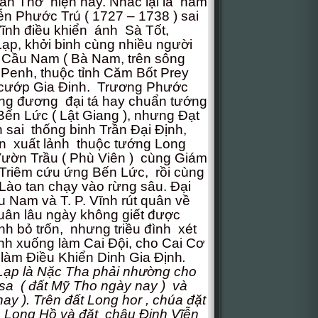
Cần Thơ hiện nay. Nhắc lại là năm
ễn Phước Trú ( 1727 – 1738 ) sai
ĩnh điều khiển ánh Sà Tốt,
Lạp, khởi binh cùng nhiều người
ở Cầu Nam ( Bà Nam, trên sông
Penh, thuộc tỉnh Căm Bốt Prey
 cướp Gia Đinh. Trương Phước
ơng đương đại tá hay chuẩn tướng
ến Lức ( Lật Giang ), nhưng Đạt
nh sai thống binh Trần Đại Định,
n xuất lảnh thuộc tướng Long
Vườn Trầu ( Phù Viên ) cùng Giám
riêm cứu ứng Bến Lức, rồi cùng
Lào tan chạy vào rừng sâu. Đại
u Nam và T. P. Vĩnh rút quân về
quân lâu ngày không giết được
ịnh bỏ trốn, nhưng triều đình xét
Vĩnh xuống làm Cai Đội, cho Cai Cơ
làm Điều Khiển Dinh Gia Định
.
ạp là Nặc Tha phải nhường cho
sa ( đất Mỹ Tho ngày nay ) và
ay ). Trên đất Long hor , chúa đặt
h Long Hồ và đặt châu Định Vĩễn