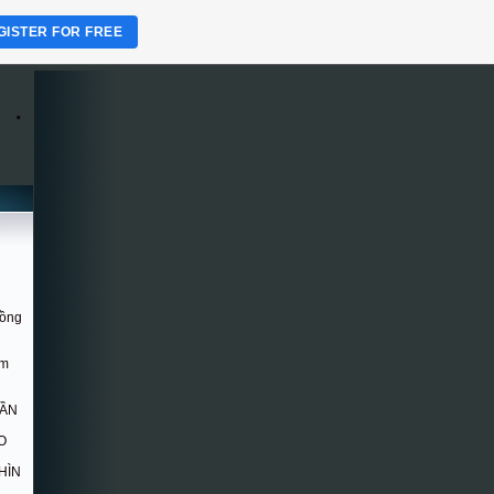
GISTER FOR FREE
.
Hồng
om
DẦN
O
HÌN