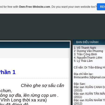
d for free with
Own-Free-Website.com
. Do you want your own website too?
RE
BAN ĐIỀU HÀNH
1: Võ Thanh Nghi
2: Dương Văn Phương
3: Trần Công Bình
4: NguyễnThanh Liêm
5: Lý Thái Lâm
Cố vấn: Dr Trần-Đăng 
Phần 1
Địa chỉ liên lạc:
thnlscantho.3@gmail.c
Đặc San:
Chèo ghe sợ sấu cắn
Đặc san XUÂN CANH 
chưn,
(2010)
Đặc san XUÂN TÂN MÃ
ĩa, lên rừng cọp um .
(2011)
 Vĩnh Long thời xa xưa)
Đặc san XUÂN NHÂM T
(2012)
ày đã đóng đô.,