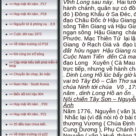
Vĩnh Long sau này
. Hai tướ
=> Họp mặt 40 năm...P17
hành chánh, quân sự có đồn
đó ) Đông Khẩu ở Sa Đéc, 
=> Họp mặt 40 năm...P18
đạo Châu Đốc ở Hậu Giang.
=> Nguyên tử & phóng xạ ...8,9
sông Tiền Giang và Hậu Gi
ngạn sông Hậu Giang chán
=> Cuộc đời sau 1973
Phước. Mạc Thiên Tứ lại lậ
Giang ở Rạch Giá và đạo
=> Về thăm trường cũ P19
đất hửu ngạn Hậu Giang ra
=> Khi rừng tre trổ bông
Cuộc Nam Tiến đến Cà ma
đạo Long Xuyên ( Cà Mau )
=> Cập nhật hiểu biết phát triễn ở
Nhật
trực tiếp, nhưng về hành c
.
Dinh Long Hồ lúc bấy giờ 
=> Chuyện ăn chay, ăn mặn
vai trò Tây Đô – Cần Thơ s
=> Nam Hàn - South Korea
chúa Ninh tới chúa Võ , 17
năm , dinh Long Hồ an ổn .
=> Biến đổi khí hậu 904
Nội chiến Tây Sơn – Nguy
Ánh
=> Họp mặt 40 năm ...P20
Năm 1776, Nguyễn ( văn )L
=> Họp mặt 40 năm...P21
Nhắc lại (vì đã nói rỏ ở bài
thượng Vương ( Chúa Định 
=> 20 điều bạn chưa biết..
Cung Dương ), Phụ Chánh
Nguyễn ( văn ) Huệ, tháng
=> Về thăm trường cũ p22