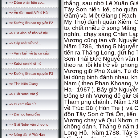
thắng, sau nhờ Lê Xuân G
=> Dùng phân hữu cơ...
Tây Sơn hiến kế, cho quân
=> Ăn đám cưới A Phú Hản
Gầm) và Miệt Giang ( Rạch 
Mỹ Tho) đánh quân Xiêm C
=> Đường lên cao nguyên P2
to, chết nhiều ở song Măng 
nghìn, chạy sang Chân Lạp
=> Gia đình, tế bào xã hội
Vương cũng tan vỡ. Nguyễn
=> Cập nhật tiến bộ...
Năm 1786, tháng 5 Nguyễn 
tiến ra Thăng Long, dứt họ
=> Vài ý kiến về tái cơ cấu..
Sơn Thái Đức Nguyễn văn 
theo ra rồi khi trở về pho
=> Kabul còn khói mù
Vương giữ Phú Xuân. Từ đ
=> Đường lên cao nguyên P3
lại dùng binh đánh nhau, 
Nam ( theo Phan Khoang, V
=> Tỉnh Kiên Giang..
Hạ- 1967 ). Bấy giờ Nguyễ
=> Giải Nobel vật lý...
Đông Định Vương để giữ G
Tham phụ chánh . Năm 178
=> Đi xem bầu cử..
về Trúc Dữ ( Hòn Tre ) và 
đồn Tây Sơn ở Trà Ôn, tiế
=> Đại học hàng đầu
Vương chạy về Qui Nhơn, 
=> Giải Nobel văn chương
chống đánh. Tháng 9 năm 
Long Hồ. Năm 1788. Tây S
=> Nông dân A Phú Hản