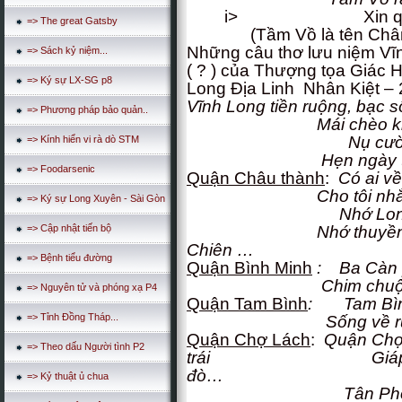
i> Xin quan đổi 
=> The great Gatsby
(Tầm Vồ là tên Châ
Những câu thơ lưu niệm Vĩ
=> Sách kỷ niệm...
( ? ) của Thượng tọa Giác 
=> Ký sự LX-SG p8
Long Địa Linh Nhân Kiệt – 2
Vĩnh Long tiền ruộng, bạc 
=> Phương pháp bảo quản..
Mái chèo khoan nhặ
Nụ cười chào k
=> Kính hiển vi rà dò STM
Hẹn ngày trỗi hát 
=> Foodarsenic
Quận Châu thành
:
Có ai v
Cho tôi nhắn gửi đ
=> Ký sự Long Xuyên - Sài Gòn
Nhớ Long Hồ, nắ
Nhớ thuyền đủng đ
=> Cập nhật tiến bộ
Chiên …
=> Bệnh tiểu đường
Quận Bình Minh
: Ba Càn p
Chim chuộ
=> Nguyên tử và phóng xạ P4
Quận Tam Bình
: Tam Bình 
=> Tỉnh Đồng Tháp...
Sống về ruộng rẫy,
Quận Chợ Lách
:
Quận Chợ
=> Theo dấu Người tình P2
trái Giáp Cái Mơn
đò…
=> Kỷ thuật ủ chua
Tân Phong ốc gạ