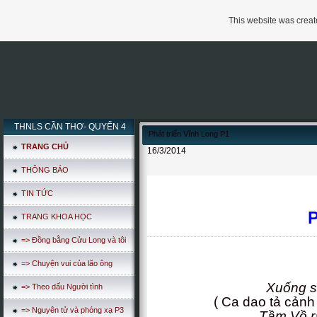
This website was create
THNLS CẦN THƠ- QUYỂN 4
Phát triển Vĩnh Long P1
TRANG CHỦ
16/3/2014
THÔNG BÁO
TIN TỨC
TRANG KHOA HỌC
=> Đồng bằng Cửu Long và tôi
=> Chuyện vui của lão ông
Xuống sông sợ đ
=> Theo dấu Người tình
( Ca dao tả cảnh
=> Nguyên tử và phóng xạ P3
Tầm Vồ r