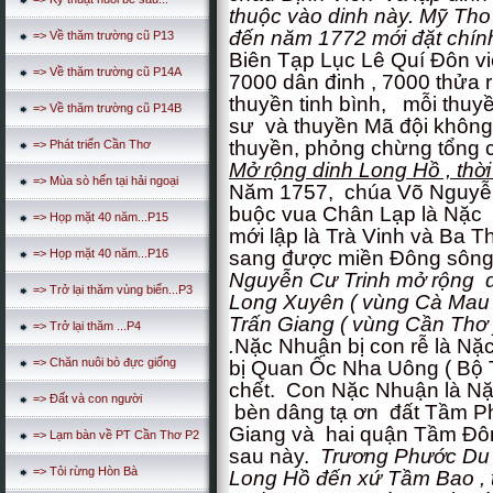
thuộc vào dinh này. Mỹ Tho 
đến năm 1772 mới đặt chín
=> Về thăm trường cũ P13
Biên Tạp Lục Lê Quí Đôn viế
=> Về thăm trường cũ P14A
7000 dân đinh , 7000 thửa 
thuyền tinh bình, mỗi thuyề
=> Về thăm trường cũ P14B
sư và thuyền Mã đội không 
thuyền, phỏng chừng tổng 
=> Phát triển Cần Thơ
Mở rộng dinh Long Hồ , th
=> Mùa sò hến tại hải ngoại
Năm 1757, chúa Võ Nguyễn
buộc vua Chân Lạp là Nặc 
=> Họp mặt 40 năm...P15
mới lập là Trà Vinh và Ba
sang được miền Đông sôn
=> Họp mặt 40 năm...P16
Nguyễn Cư Trinh mở rộng d
=> Trở lại thăm vùng biển...P3
Long Xuyên ( vùng Cà Mau )
Trấn Giang ( vùng Cần Thơ )
=> Trở lại thăm ...P4
.
Nặc Nhuận bị con rễ là Nặc
=> Chăn nuôi bò đực giống
bị Quan Ốc Nha Uông ( Bộ 
chết. Con Nặc Nhuận là N
=> Đất và con người
bèn dâng tạ ơn đất Tầm Pho
Giang và hai quận Tầm Đôn
=> Lạm bàn về PT Cần Thơ P2
sau này.
Trương Phước Du 
=> Tỏi rừng Hòn Bà
Long Hồ đến xứ Tầm Bao , t