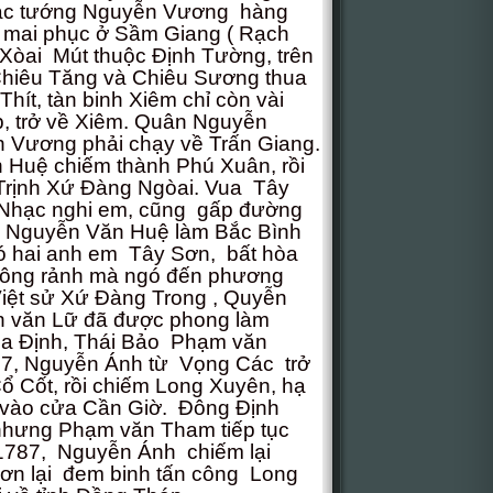
iác tướng Nguyễn Vương hàng
 mai phục ở Sầm Giang ( Rạch
Xòai Mút thuộc Định Tường, trên
hiêu Tăng và Chiêu Sương thua
Thít, tàn binh Xiêm chỉ còn vài
, trở về Xiêm. Quân Nguyễn
 Vương phải chạy về Trấn Giang.
Huệ chiếm thành Phú Xuân, rồi
 Trịnh Xứ Đàng Ngòai. Vua Tây
Nhạc nghi em, cũng gấp đường
ng Nguyễn Văn Huệ làm Bắc Bình
ó hai anh em Tây Sơn, bất hòa
không rảnh mà ngó đến phương
iệt sử Xứ Đàng Trong , Quyễn
n văn Lữ đã được phong làm
ia Định, Thái Bảo Phạm văn
7, Nguyễn Ánh từ Vọng Các trở
Cổ Cốt, rồi chiếm Long Xuyên, hạ
n vào cửa Cần Giờ. Đông Định
nhưng Phạm văn Tham tiếp tục
1787, Nguyễn Ánh chiếm lại
ơn lại đem binh tấn công Long