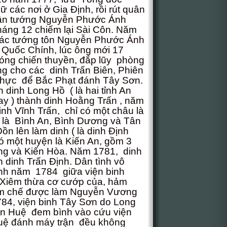
ữ các nơi ở Gia Định, rồi rút quân
uân tướng Nguyễn Phước Ánh
háng 12 chiếm lại Sài Côn. Năm
ác tướng tôn Nguyễn Phước Ánh
Quốc Chính, lúc ông mới 17
óng chiến thuyền, đắp lũy phòng
g cho các dinh Trấn Biên, Phiên
thực để Bắc Phạt đánh Tây Sơn.
 dinh Long Hồ ( là hai tỉnh An
y ) thành dinh Hoằng Trấn , năm
dinh Vĩnh Trấn, chỉ có một châu là
 là Bình An, Bình Dương và Tân
n lên làm dinh ( là dinh Định
ó một huyện là Kiến An, gồm 3
ưng và Kiến Hòa. Năm 1781, dinh
h dinh Trấn Định. Dân tình vô
ánh năm 1784 giữa viện binh
 Xiêm thừa cơ cướp của, hảm
iềm chế được làm Nguyễn Vương
784, viện binh Tây Sơn do Long
 Huệ đem bình vào cứu viện
ệ đánh máy trận đều không