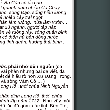
 có ốc cao.
 quanh năm nhiều Cá Cháy
ho, sùng Đạo, sống hiền lương
ì nhiêu cây trái ngọt
ộng, nửa làm vườn…
t đủ ngành, người tấp nập
rẫy, sống quân bình
ữ bên dòng nước
, hưởng thái bình .
ước phải nhớ đến nguồn
(có
i vài phần những bài đã viết, đã
iết để hiểu rỏ hơn Xứ Đàng Trong,
 và sông Vàm Cỏ … )
Long Hồ
,
thời chúa Ninh Nguyễn
 phần dinh Long Hồ thời chúa
ành lập năm 1732
. Như vây mới
ồ lúc đó gồm các tỉnh Bến Tre,