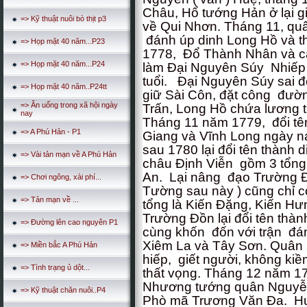
Châu, Hổ tướng Hản ở lại gi
=> Kỹ thuật nuôi bò thịt p3
về Qui Nhơn. Tháng 11, q
đánh úp dinh Long Hồ và t
=> Họp mặt 40 năm...P23
1778, Đổ Thành Nhân và c
=> Họp mặt 40 năm...P24
làm Đại Nguyên Súy Nhiếp 
tuổi. Đại Nguyên Súy sai đ
=> Họp mặt 40 năm..P24tt
giữ Sài Côn, đặt công đườn
=> Ăn uống trong xã hội ngày
Trấn, Long Hồ chứa lương 
nay
Tháng 11 năm 1779, đổi tên
=> A Phú Hản - P1
Giang và Vĩnh Long ngày na
sau 1780 lại đổi tên thành 
=> Vài tản mạn về A Phú Hản
châu Định Viễn gồm 3 tổng
An. Lại nâng đạo Trường Đồ
=> Chơi ngông, xài phí...
Tường sau này ) cũng chỉ c
=> Tản mạn về ...
tổng là Kiến Đặng, Kiến H
Trường Đồn lại đổi tên thàn
=> Đường lên cao nguyên P1
cùng khốn đốn với trận đ
Xiêm La và Tây Sơn. Quân
=> Miền bắc A Phú Hản
hiếp, giết người, không k
=> Tình trạng ủ dột...
thất vọng. Tháng 12 năm 1
Nhương tướng quân Nguyễn
=> Kỹ thuật chăn nuôi..P4
Phò mã Trương Văn Đa. Hu