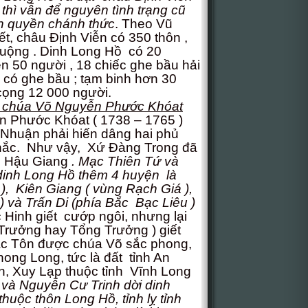
thì vẫn để nguyên tình trạng cũ
h quyền chánh thức
. Theo Vũ
t, châu Định Viễn có 350 thôn ,
ruộng . Dinh Long Hồ có 20
n 50 người , 18 chiếc ghe bầu hải
có ghe bầu ; tạm binh hơn 30
cọng 12 000 người.
ời chúa Võ Nguyễn Phước Khóat
 Phước Khóat ( 1738 – 1765 )
Nhuận phải hiến dâng hai phủ
 Thắc. Như vậy, Xứ Đàng Trong đã
g Hậu Giang
. Mạc Thiên Tứ và
inh Long Hồ thêm 4 huyện là
, Kiên Giang ( vùng Rạch Giá ),
 và Trấn Di (phía Bắc Bạc Liêu )
 Hinh giết cướp ngôi, nhưng lại
Trưởng hay Tổng Trưởng ) giết
ặc Tôn được chúa Võ sắc phong,
ng Long, tức là đất tỉnh An
, Xuy Lạp thuộc tỉnh Vĩnh Long
và Nguyễn Cư Trinh dời dinh
huộc thôn Long Hồ, tỉnh lỵ tỉnh