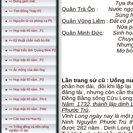
=> Đừng giởn mât...
Tựa thế Bà Càn
Quận Trà Ôn
: Nước ngọt
=> Tỉnh Đồng Tháp P2
Sùng N
Quận Vũng Liêm
:
Đất có ph
=> Nguyên tử và phóng xạ P5
Nửa phần làm ru
=> Họp mặt 40 năm...P1
Quận Minh Đức
: Sinh họa
Chuyên về ruộng 
=> Kỹ thuật chăn nuôi bò thịt
Nhưng cô thôn n
Mơ bóng tình quân
=> Phát triển tỉnh Quảng Bình P2
=> Họp mặt 40 năm...P2
=> Ác mộng của đàn ông
Lần trang sử cũ
: Uống n
=> Họp mặt 40 năm...P3
phần hơi dài, đôi khi lập lạ
=> Họp mặt 40 năm...P4
đăng tải , nhưng còn cần th
Đồng Bằng sông Cửu Long
=> Họp mặt 40 năm...P4 tt
Năm 1732, thành lập dinh 
Phước Trú
.
=> Họp mặt 40 năm...P4ttt
Vĩnh Long ngày nay là một
=> Các loại trà Hoa Kỳ...
Ninh Nguyễn Phước Trú th
được 282 năm . Dinh Long H
=> Trống đồng và nền nông
nghiệp cổ đại