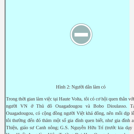
Hình 2: Ng
ườ
i dân làm c
ỏ
Trong th
ờ
i gian làm vi
ệ
c t
ạ
i Haute Volta, tôi có c
ơ
h
ộ
i quen thân v
ớ
ng
ườ
i VN
ở
Th
ủ
đô Ouagadougou và Bobo Dioulasso. T
Ouagadougou, có c
ộ
ng đ
ồ
ng ng
ườ
i Vi
ệ
t khá đông, nên m
ỗ
i d
ị
p l
tôi th
ườ
ng đ
ế
n đó thăm m
ộ
t s
ố
gia đình quen bi
ế
t, nh
ư
gia đình 
Thi
ệ
n, giáo s
ư
Canh nông; G.S. Nguy
ễ
n H
ữ
u Trí (tr
ướ
c kia d
ạ
y