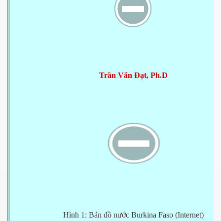
Tr
ầ
n Văn Đ
ạ
t, Ph.D
Hình 1: B
ả
n đ
ồ
n
ướ
c Burkina Faso (Internet)