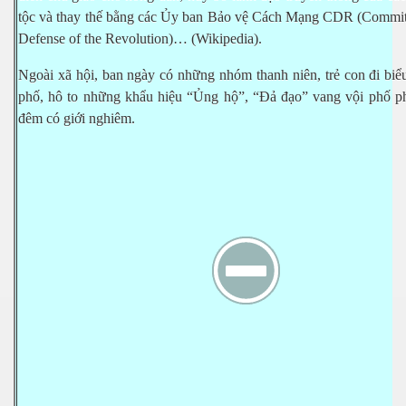
t
ộ
c và thay th
ế
b
ằ
ng các
Ủ
y ban B
ả
o v
ệ
Cách M
ạ
ng CDR (Committ
Defense of the Revolution)… (Wikipedia).
Ngoài xã h
ộ
i, ban ngày có nh
ữ
ng nhóm thanh niên, tr
ẻ
con đi bi
ể
ph
ố
, hô to nh
ữ
ng kh
ẩ
u hi
ệ
u “
Ủ
ng h
ộ
”, “Đ
ả
đ
ạ
o” vang v
ộ
i ph
ố
p
đêm có gi
ớ
i nghiêm.
hiên