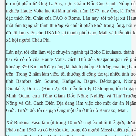
do m
ộ
t ph
ầ
n t
ừ
Ông L. Siry, c
ự
u Giám Đ
ố
c C
ụ
c Canh Nông c
ủ
nghi
ệ
p Haute Volta lúc tôi làm t
ư
v
ấ
n năm 1977, nay Ông là Tr
ưở
đ
ặ
c trách Phi Châu c
ủ
a FAO
ở
Rome. L
ầ
n này, tôi tr
ở
l
ạ
i x
ứ
Haut
m
ộ
t tâm tr
ạ
ng r
ấ
t bình th
ườ
ng và chút ít ph
ấ
n kh
ở
i trong lòng, b
ở
i 
đó tôi làm vi
ệ
c cho USAID t
ạ
i thành ph
ố
Gao, Mali và hi
ể
u bi
ế
t k
xã h
ộ
i ng
ườ
i Châu Phi.
L
ầ
n này, tôi đ
ế
n làm vi
ệ
c chuyên ngành t
ạ
i Bobo Dioulasso, thành
hai và c
ố
đô c
ủ
a Haute Volta, cách Th
ủ
đô Ouagadougou v
ề
phí
kho
ả
ng 350 Km; n
ơ
i đây cũng là thành ph
ố
quê h
ươ
ng c
ủ
a ông b
ạ
n
trên. Trong 2 năm làm vi
ệ
c, tôi th
ườ
ng đi công tác t
ạ
i nhi
ề
u t
ỉ
nh tr
t
ỉ
nh Banfora đ
ế
n Sourou, Kafigella, Bagré, Dédougou, Niong
Dionkélé, Dori… (Hình 2). Khi đ
ế
n t
ỉ
nh l
ỵ
Dédougou, tôi đã g
ặ
p
Minh Quan, c
ự
u T
ổ
ng Giám Đ
ố
c Nông Nghi
ệ
p và Th
ứ
Tr
ưở
n
Nông và C
ả
i Cách Đi
ề
n Đ
ị
a đang làm vi
ệ
c cho m
ộ
t d
ự
án Ngân
Gi
ớ
i. Tr
ướ
c đó, tôi đã g
ặ
p Ông m
ộ
t l
ầ
n
ở
th
ủ
đô Bamako, Mali.
X
ứ
Burkina Faso là m
ộ
t trong 10 n
ướ
c nghèo nh
ứ
t th
ế
gi
ớ
i, đ
ượ
Pháp năm 1960 và có 60 s
ắ
c t
ộ
c, trong đó ng
ườ
i Mossi chi
ế
m g
ầ
n 