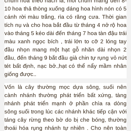
chùm hoa theo nách lá, mỗi chùm mang đến 8-
10 hoa thả thòng xuống dáng hoa hình nón có 5
cánh rời màu trắng, rìa có răng cưa. Thời gian
tích nụ và cho hoa bắt đầu từ tháng 4 nở rộ hoa
vào tháng 5 kéo dài đến tháng 7 hoa tàn đậu trái
màu xanh ngọc bích , trái lớn to cỡ 2 lóng tay
đầu nhọn mang một hạt gỗ nhăn dài nhọn 2
đầu, đến tháng 9 bắt đầu già chin tự rụng vỏ nứt
tét bất định, nạc bở.,hạt có thể nẩy mầm nhân
p cổ đại
giống được..
Vốn là cây thường mọc dựa sông, suối nên
cành nhánh thường phát triển bất xứng, tàng
nhánh phát triển mạnh ở phần chìa ra dòng
sông suối trong lúc các nhánh khác tiếp cận với
táng cây rừng theo bờ do bị che bóng, thường
thoái hóa rụng nhánh tự nhiên . Cho nên toàn