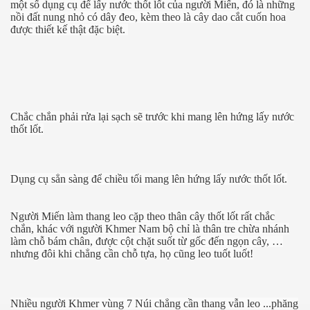
một số dụng cụ để lấy nước thốt lốt của người Miến, đó là những
nồi đất nung nhỏ có dây đeo, kèm theo là cây dao cắt cuốn hoa
được thiết kế thật đặc biệt.
Chắc chắn phải rửa lại sạch sẽ trước khi mang lên hứng lấy nước
thốt lốt.
Dụng cụ sẳn sàng để chiều tối mang lên hứng lấy nước thốt lốt.
Người Miến làm thang leo cặp theo thân cây thốt lốt rất chắc
chắn, khác với người Khmer Nam bộ chỉ là thân tre chừa nhánh
làm chỗ bám chân, được cột chặt suốt từ gốc đến ngọn cây, …
hanh
nhưng đôi khi chẳng cần chỗ tựa, họ cũng leo tuốt luốt!
Nhiều người Khmer vùng 7 Núi chẳng cần thang vẫn leo ...phăng