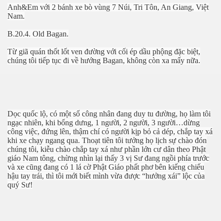
Anh&Em với 2 bánh xe bò vùng 7 Núi, Tri Tôn, An Giang, Việt
Nam.
B.20.4. Old Bagan.
Từ giã quán thốt lốt ven đường với cối ép dầu phộng đặc biệt,
chúng tôi tiếp tục đi về hướng Bagan, không còn xa mấy nữa.
Dọc quốc lộ, có một số công nhân đang duy tu đường, họ làm tôi
ngạc nhiên, khi bổng dưng, 1 người, 2 người, 3 người…dừng
công việc, đứng lên, thậm chí có người kịp bỏ cả dép, chắp tay xá
khi xe chạy ngang qua. Thoạt tiên tôi tưởng họ lịch sự chào đón
chúng tôi, kiễu chào chắp tay xá như phần lớn cư dân theo Phật
giáo Nam tông, chừng nhìn lại thấy 3 vị Sư đang ngồi phía trước
và xe cũng đang có 1 lá cờ Phật Giáo phất phơ bên kiếng chiếu
hậu tay trái, thì tôi mới biết mình vừa được “hưởng xái” lộc của
quý Sư!