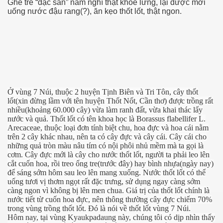
Ghế tre “đặc sản” nằm nghĩ thật khỏe lưng, lại được mời
uống nước đậu rang(?), ăn kẹo thốt lốt, thật ngon.
Ở vùng 7 Núi, thuộc 2 huyện Tịnh Biên và Tri Tôn, cây thốt
lốt(xin đừng lầm với tên huyện Thốt Nốt, Cần thơ) được trồng rất
nhiều(khoảng 60.000 cây) vừa làm ranh đất, vừa khai thác lấy
nước và quả. Thốt lốt có tên khoa học là Borassus flabellifer L.
p cổ đại
Arecaceae, thuộc loại đơn tính biệt chu, hoa đực và hoa cái nằm
trên 2 cây khác nhau, nên ta có cây đực và cây cái. Cây cái cho
những quả tròn màu nâu tím có nội phôi nhủ mềm mà ta gọi là
cơm. Cây đực mới là cây cho nước thốt lốt, người ta phải leo lên
cắt cuốn hoa, rồi treo ống tre(trước đây) hay bình nhựa(ngày nay)
để sáng sớm hôm sau leo lên mang xuống. Nước thốt lốt có thể
uống tươi vị thơm ngọt rất đặc trưng, sử dụng ngay càng sớm
càng ngon vì không bị lên men chua. Giá trị của thốt lốt chính là
nước tiết từ cuốn hoa đực, nên thông thường cây đực chiếm 70%
trong vùng trồng thốt lốt. Đó là nói về thốt lốt vùng 7 Núi.
Hôm nay, tại vùng Kyaukpadaung này, chúng tôi có dịp nhìn thấy