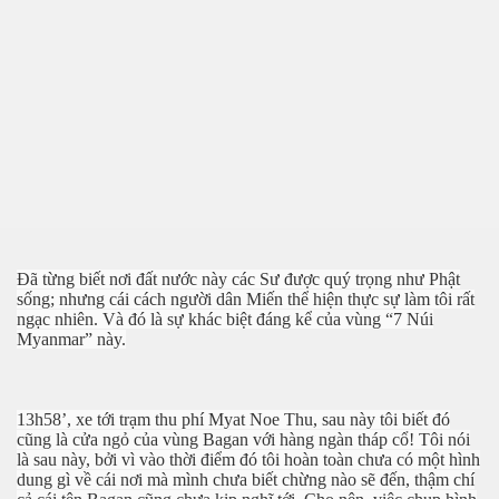
Đã từng biết nơi đất nước này các Sư được quý trọng như Phật
sống; nhưng cái cách người dân Miến thể hiện thực sự làm tôi rất
ngạc nhiên. Và đó là sự khác biệt đáng kể của vùng “7 Núi
Myanmar” này.
13h58’, xe tới trạm thu phí Myat Noe Thu, sau này tôi biết đó
cũng là cửa ngỏ của vùng Bagan với hàng ngàn tháp cổ! Tôi nói
là sau này, bởi vì vào thời điểm đó tôi hoàn toàn chưa có một hình
dung gì về cái nơi mà mình chưa biết chừng nào sẽ đến, thậm chí