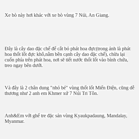
Xe bò này hơi khác với xe bò vùng 7 Núi, An Giang.
Đây là cây dao đặc chế để cắt bỏ phát hoa đực(trong ảnh là phát
hoa thốt lốt đực khô,nằm bên cạnh cây dao đặc chế), chừa lại
cuốn phía trên phát hoa, nơi sẽ tiết nước thốt lốt vào bình chứa,
treo ngay bên dưới.
Và đây là 2 chân dung "nhỏ bé" vùng thốt lốt Miến Điện, cũng dễ
thương như 2 anh em Khmer xứ 7 Núi Tri Tôn.
Anh&Em với ghế tre đặc sản vùng Kyaukpadaung, Mandalay,
Myanmar.