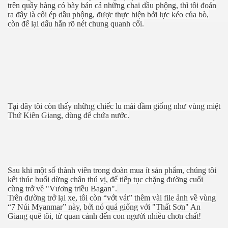
trên quầy hàng có bày bán cả những chai dầu phộng, thì tôi đoán
ra đây là cối ép dầu phộng, được thực hiện bởi lực kéo của bò,
còn để lại dấu hằn rõ nét chung quanh cối.
Tại đây tôi còn thấy những chiếc lu mái dầm giống như vùng miệt
Thứ Kiên Giang, dùng để chứa nước.
Sau khi một số thành viên trong đoàn mua ít sản phẩm, chúng tôi
 Nhật
kết thúc buổi dừng chân thú vị, để tiếp tục chặng đường cuối
cùng trở về "Vương triều Bagan".
Trên đường trở lại xe, tôi còn “vớt vát” thêm vài file ảnh về vùng
“7 Núi Myanmar” này, bởi nó quá giống với "Thất Sơn" An
Giang quê tôi, từ quan cảnh đến con người nhiều chơn chất!