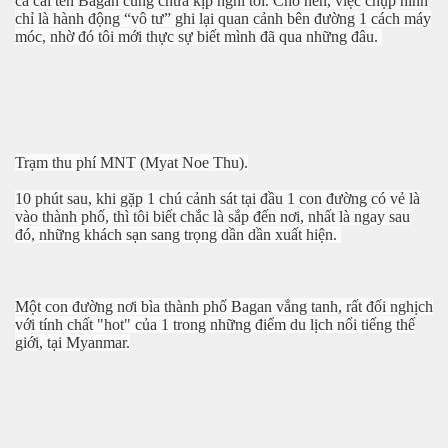
cả cái tên Bagan cũng chưa kịp nghĩ tới. Cho nên, việc chụp hình
chỉ là hành động “vô tư” ghi lại quan cảnh bên đường 1 cách máy
móc, nhờ đó tôi mới thực sự biết mình đã qua những đâu.
hiên
Trạm thu phí MNT (Myat Noe Thu).
10 phút sau, khi gặp 1 chú cảnh sát tại đầu 1 con đường có vẻ là
vào thành phố, thì tôi biết chắc là sắp đến nơi, nhất là ngay sau
đó, những khách sạn sang trọng dần dần xuất hiện.
Một con đường nơi bìa thành phố Bagan vắng tanh, rất đối nghịch
với tính chất "hot" của 1 trong những điểm du lịch nổi tiếng thế
giới, tại Myanmar.